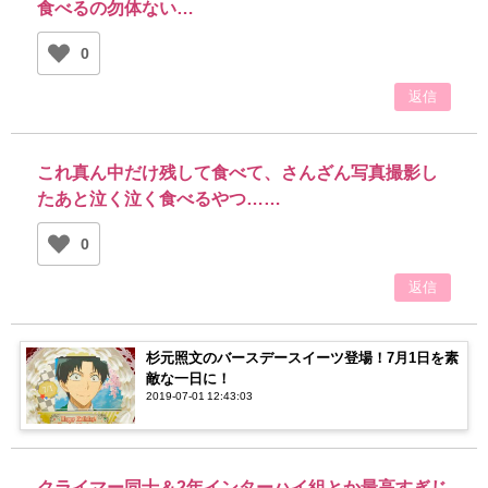
食べるの勿体ない…
0
返信
これ真ん中だけ残して食べて、さんざん写真撮影し
たあと泣く泣く食べるやつ……
0
返信
杉元照文のバースデースイーツ登場！7月1日を素
敵な一日に！
2019-07-01 12:43:03
クライマー同士＆2年インターハイ組とか最高すぎじ