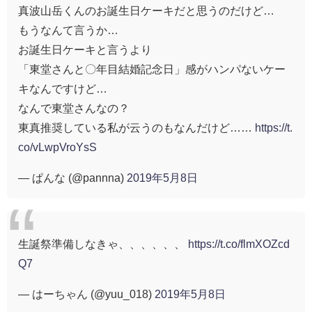
真波山岳くんのお誕生日ケーキだと思うのだけど…
もうなんて言うか…
お誕生日ケーキと言うより
「東堂さんと〇年目結婚記念日」感がハンパないケー
キなんですけど…
なんで東堂さんなの？
東真推奨している私が云うのもなんだけど……
https://t.
co/vLwpVroYsS
— ぱんな (@pannna)
2019年5月8日
生誕祭準備しなきゃ、、、、、、
https://t.co/flmXOZcd
Q7
— はーちゃん (@yuu_018)
2019年5月8日