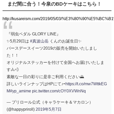
まだ間に合う！今泉のBDケーキはこちら！
http://kusareism.com/2019/05/03/%E3%80%90
『弱虫ペダル GLORY LINE』
✨5月29日は
#真波山岳
くんのお誕生日✨
バースデースイーツ2019の販売を開始いたしまし
た！！
オリジナルステッカーを付けて全国へお届けいたしま
す🚴💨
素敵な一日の彩りに是非ご利用ください🌄
詳しいラインナップはHPにて♪⇨
https://t.co/mw7WttkEG
M
#yp_amime
pic.twitter.com/cOY0XVWnNq
— プリロール公式（キャラケーキ＆マカロン）
(@happypriroll)
2019年5月7日