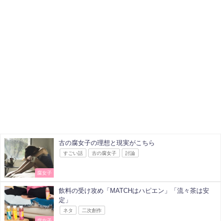
古の腐女子の理想と現実がこちら
すごい話
古の腐女子
討論
腐女子
飲料の受け攻め「MATCHはハピエン」「流々茶は安
定」
ネタ
二次創作
腐女子