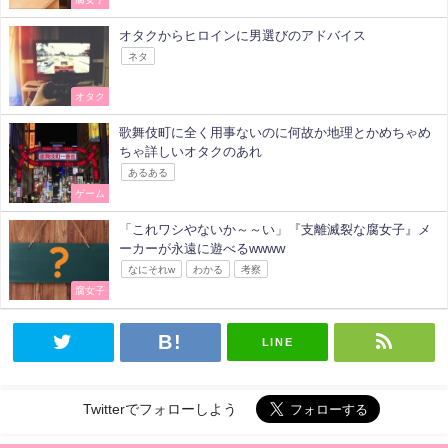
オタクからヒロインに男選びのアドバイス
ネタ
オタク
歌舞伎町に全く用事ないのに何故か地理とかめちゃめ
ちゃ詳しいオタクのあれ
あるある
ゲーム
「これワシやないか～～い」『支離滅裂な腐女子』メ
ーカーが永遠に遊べるwwww
なにそれw
わかる
考察
腐女子
LINE
Twitterでフォローしよう