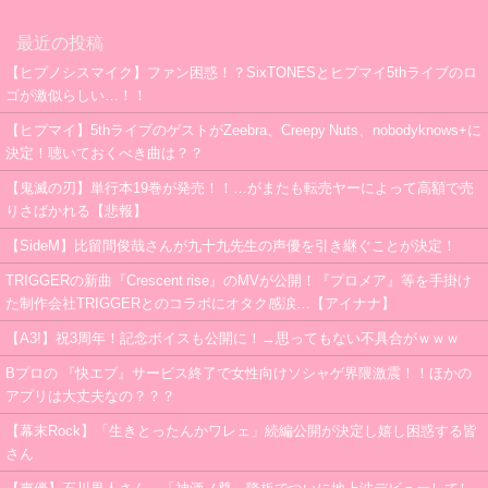
最近の投稿
【ヒプノシスマイク】ファン困惑！？SixTONESとヒプマイ5thライブのロ
ゴが激似らしい…！！
【ヒプマイ】5thライブのゲストがZeebra、Creepy Nuts、nobodyknows+に
決定！聴いておくべき曲は？？
【鬼滅の刃】単行本19巻が発売！！…がまたも転売ヤーによって高額で売
りさばかれる【悲報】
【SideM】比留間俊哉さんが九十九先生の声優を引き継ぐことが決定！
TRIGGERの新曲『Crescent rise』のMVが公開！『プロメア』等を手掛け
た制作会社TRIGGERとのコラボにオタク感涙…【アイナナ】
【A3!】祝3周年！記念ボイスも公開に！→思ってもない不具合がｗｗｗ
Bプロの 『快エブ』サービス終了で女性向けソシャゲ界隈激震！！ほかの
アプリは大丈夫なの？？？
【幕末Rock】「生きとったんかワレェ」続編公開が決定し嬉し困惑する皆
さん