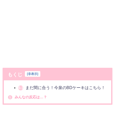
もくじ
[
非表示
]
まだ間に合う！今泉のBDケーキはこちら！
0.1
みんなの反応は…？
1