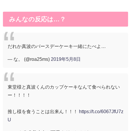
みんなの反応は…？
だれか真波のバースデーケーキ一緒にたべよ…
— な。 (@roa25ms)
2019年5月8日
東堂様と真波くんのカップケーキなんて食べられない
ー！！！！
推し様を食うことは出来ん！！！
https://t.co/6067JfU7z
U