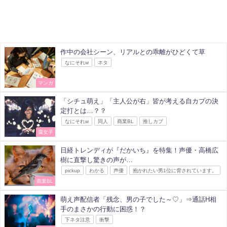
作中の会社シーン、リアルとの乖離がひどくて草
なにそれw
ネタ
マンガ
「シチュ萌え」「主人公が右」皆が考える自カプの決
定打とは…？？
なにそれw
同人
商業BL
推しカプ
腐女子
日経トレンディが『だかいち』を特集！声優・高橋広
樹に直撃し驚きの声が…
pickup
わかる
声優
抱かれたい男1位に脅されています。
商業BL
萌え声配信者「残念、男の子でした～♡」⇒通話H相
手のまさかの行動に困惑！？
下ネタ注意
衝撃