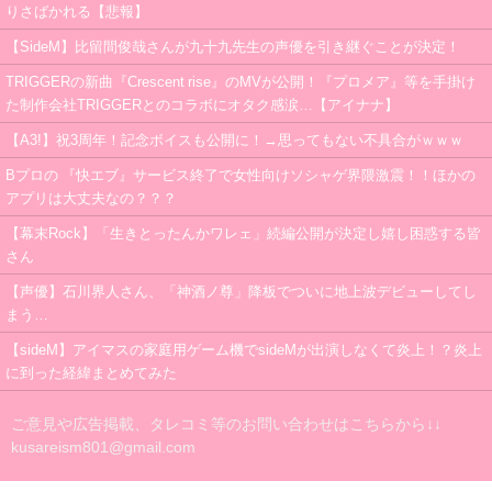
りさばかれる【悲報】
【SideM】比留間俊哉さんが九十九先生の声優を引き継ぐことが決定！
TRIGGERの新曲『Crescent rise』のMVが公開！『プロメア』等を手掛け
た制作会社TRIGGERとのコラボにオタク感涙…【アイナナ】
【A3!】祝3周年！記念ボイスも公開に！→思ってもない不具合がｗｗｗ
Bプロの 『快エブ』サービス終了で女性向けソシャゲ界隈激震！！ほかの
アプリは大丈夫なの？？？
【幕末Rock】「生きとったんかワレェ」続編公開が決定し嬉し困惑する皆
さん
【声優】石川界人さん、「神酒ノ尊」降板でついに地上波デビューしてし
まう…
【sideM】アイマスの家庭用ゲーム機でsideMが出演しなくて炎上！？炎上
に到った経緯まとめてみた
ご意見や広告掲載、タレコミ等のお問い合わせはこちらから↓↓
kusareism801@gmail.com