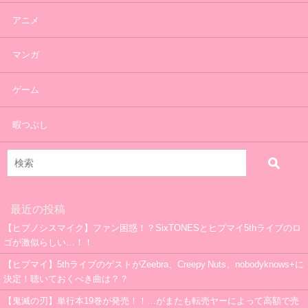
アニメ
マンガ
ゲーム
暇つぶし
最近の投稿
【ヒプノシスマイク】ファン困惑！？SixTONESとヒプマイ5thライブのロ
ゴが激似らしい…！！
【ヒプマイ】5thライブのゲストがZeebra、Creepy Nuts、nobodyknows+に
決定！聴いておくべき曲は？？
【鬼滅の刃】単行本19巻が発売！！…がまたも転売ヤーによって高額で売