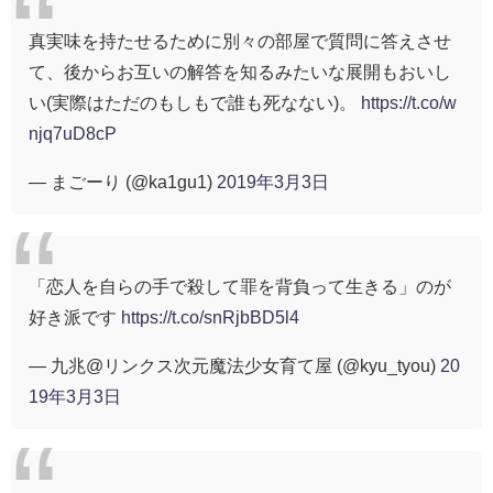
真実味を持たせるために別々の部屋で質問に答えさせ
て、後からお互いの解答を知るみたいな展開もおいし
い(実際はただのもしもで誰も死なない)。
https://t.co/w
njq7uD8cP
— まごーり (@ka1gu1)
2019年3月3日
「恋人を自らの手で殺して罪を背負って生きる」のが
好き派です
https://t.co/snRjbBD5l4
— 九兆@リンクス次元魔法少女育て屋 (@kyu_tyou)
20
19年3月3日