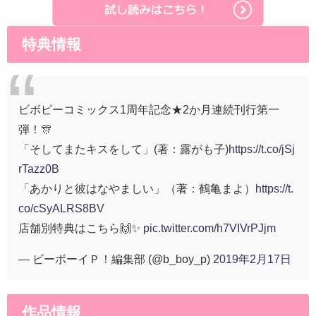
特典情報
ビボピーコミックス1周年記念★2か月連続刊行第一
弾！🎊
「そしてまたキスをして」(著：露がも子)
https://t.co/jSj
rTazz0B
「あかりと彼はなやましい」（著：鶴亀まよ）
https://t.
co/cSyALRS8BV
店舗別特典はこちら🙌✨
pic.twitter.com/h7VIVrPJjm
— ビーボーイＰ！編集部 (@b_boy_p)
2019年2月17日
作品情報