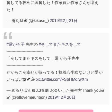
奮してる攻めに興奮した！作家買い作家さんが増え
た！
— 兎丸🐰🍎 (@kikuse_)
2019年2月21日
#露がも子
先生の
#そしてまたキスをして
-----------------------------
「そしてまたキスをして」露 がも子先生
-----------------------------
だからこそ幸せが待ってる！執着心半端ないけど愛が
いっぱい🙈💕😘
pic.twitter.com/FSbHMdrwXm
— めるりぼん‎🎀3.3春庭 お会いした先生方Thank you🌸
🍃 (@bllovemeruribon)
2019年2月20日