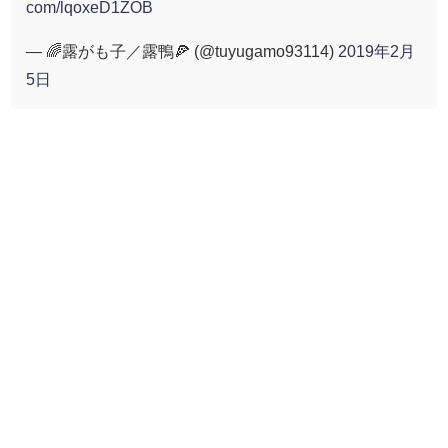
com/lqoxeD1ZOB
— 🌈露がも子／露鴨🍕 (@tuyugamo93114)
2019年2月
5日