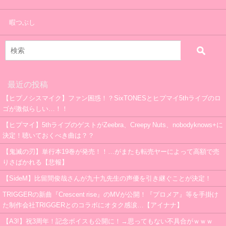
暇つぶし
最近の投稿
【ヒプノシスマイク】ファン困惑！？SixTONESとヒプマイ5thライブのロ
ゴが激似らしい…！！
【ヒプマイ】5thライブのゲストがZeebra、Creepy Nuts、nobodyknows+に
決定！聴いておくべき曲は？？
【鬼滅の刃】単行本19巻が発売！！…がまたも転売ヤーによって高額で売
りさばかれる【悲報】
【SideM】比留間俊哉さんが九十九先生の声優を引き継ぐことが決定！
TRIGGERの新曲『Crescent rise』のMVが公開！『プロメア』等を手掛け
た制作会社TRIGGERとのコラボにオタク感涙…【アイナナ】
【A3!】祝3周年！記念ボイスも公開に！→思ってもない不具合がｗｗｗ