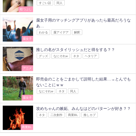
すごい話
同人
暇つぶし
腐女子用のマッチングアプリがあったら最高だろうな
あ…
わかる
腐アイデア
解釈
腐女子
推しの名がスタイリッシュだと得をする？？
グッズ
なにそれw
ネタ
ヘタリア
アニメ
即売会のことをごまかして説明した結果…→とんでも
ないことにｗｗ
なにそれw
ネタ
同人
腐女子
攻めちゃんの嫉妬、みんなはどのパターンが好き？？
ネタ
二次創作
商業BL
推しカプ
商業BL