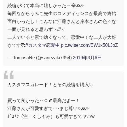
続編が出て本当に嬉しかった～😂🙏✨
毎回ながらうみこ先生のコメディセンスが最高で終始
面白かったし！こんなに江藤さんと岸本さんの色々な
一面が見れると思わず＞///＜
二人でいると素で幼くなって、恋愛中！な二人が大好
きです🥰
#カスタマ恋愛中
pic.twitter.com/EW1x50LJoZ
— TomosaNe (@sanezaki7354)
2019年3月6日
カスタマスカレード！とその続編を購入♡
買って良かった～☺️︎💕︎最高だよー！
江藤さんが可愛すぎて･･･まじ尊い✨🙏✨
ﾎﾟｺﾁﾝ（注：くしゃみ）も可愛すぎてヤバw