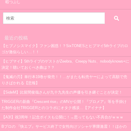
暇つぶし
最近の投稿
【ヒプノシスマイク】ファン困惑！？SixTONESとヒプマイ5thライブのロ
ゴが激似らしい…！！
【ヒプマイ】5thライブのゲストがZeebra、Creepy Nuts、nobodyknows+に
決定！聴いておくべき曲は？？
【鬼滅の刃】単行本19巻が発売！！…がまたも転売ヤーによって高額で売
りさばかれる【悲報】
【SideM】比留間俊哉さんが九十九先生の声優を引き継ぐことが決定！
TRIGGERの新曲『Crescent rise』のMVが公開！『プロメア』等を手掛け
た制作会社TRIGGERとのコラボにオタク感涙…【アイナナ】
【A3!】祝3周年！記念ボイスも公開に！→思ってもない不具合がｗｗｗ
Bプロの 『快エブ』サービス終了で女性向けソシャゲ界隈激震！！ほかの