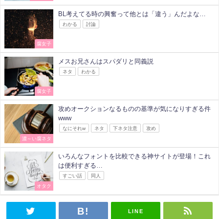
BL考えてる時の興奮って他とは「違う」んだよな…
わかる
討論
腐女子
メスお兄さんはスパダリと同義説
ネタ
わかる
腐女子
攻めオークションなるものの基準が気になりすぎる件
www
なにそれw
ネタ
下ネタ注意
攻め
濃～い腐ネタ
いろんなフォントを比較できる神サイトが登場！これ
は便利すぎる…
すごい話
同人
オタク
LINE