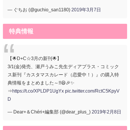
— ぐちお (@guchio_san1180)
2019年3月7日
特典情報
【🌟D+C☆3月の新刊🌟】
3/1(金)発売、瀬戸うみこ先生ディアプラス・コミック
ス新刊『カスタマスカレード（恋愛中！）』の購入特
典情報をまとめました～!!😆🎉✨
⇒
https://t.co/XPLDP1UgYx
pic.twitter.com/RctC5KpyV
D
— Dear+＆Chéri+編集部 (@dear_plus_)
2019年2月8日