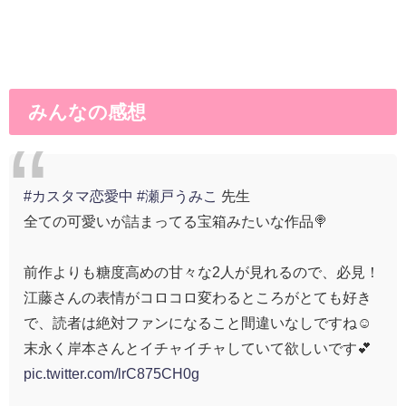
みんなの感想
#カスタマ恋愛中
#瀬戸うみこ
先生
全ての可愛いが詰まってる宝箱みたいな作品🍭
前作よりも糖度高めの甘々な2人が見れるので、必見！
江藤さんの表情がコロコロ変わるところがとても好き
で、読者は絶対ファンになること間違いなしですね☺️
末永く岸本さんとイチャイチャしていて欲しいです💕
pic.twitter.com/lrC875CH0g