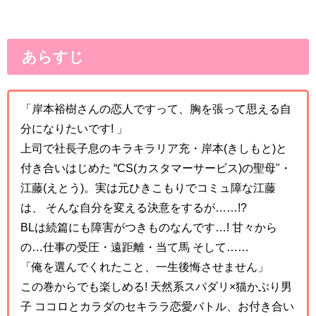
あらすじ
「岸本裕樹さんの恋人ですって、胸を張って思える自
分になりたいです! 」
上司で社長子息のキラキラリア充・岸本(きしもと)と
付き合いはじめた “CS(カスタマーサービス)の聖母"・
江藤(えとう)。実は元ひきこもりでコミュ障な江藤
は、 そんな自分を変える決意をするが……!?
BLは続篇にも障害がつきものなんです…! 甘々から
の…仕事の受圧・遠距離・当て馬 そして……
「俺を選んでくれたこと、一生後悔させません」
この巻からでも楽しめる! 天然系スパダリ×猫かぶり男
子 ココロとカラダのセキララ恋愛バトル、お付き合い