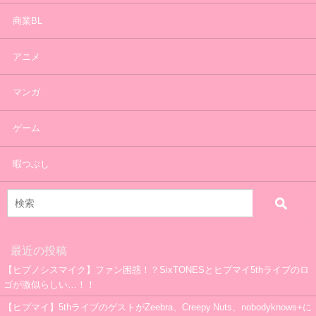
商業BL
アニメ
マンガ
ゲーム
暇つぶし
最近の投稿
【ヒプノシスマイク】ファン困惑！？SixTONESとヒプマイ5thライブのロ
ゴが激似らしい…！！
【ヒプマイ】5thライブのゲストがZeebra、Creepy Nuts、nobodyknows+に