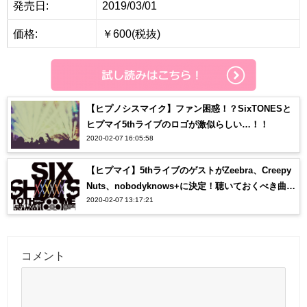
発売日:
2019/03/01
価格:
￥600(税抜)
【ヒプノシスマイク】ファン困惑！？SixTONESと
ヒプマイ5thライブのロゴが激似らしい…！！
2020-02-07 16:05:58
【ヒプマイ】5thライブのゲストがZeebra、Creepy
Nuts、nobodyknows+に決定！聴いておくべき曲
2020-02-07 13:17:21
は？？
コメント