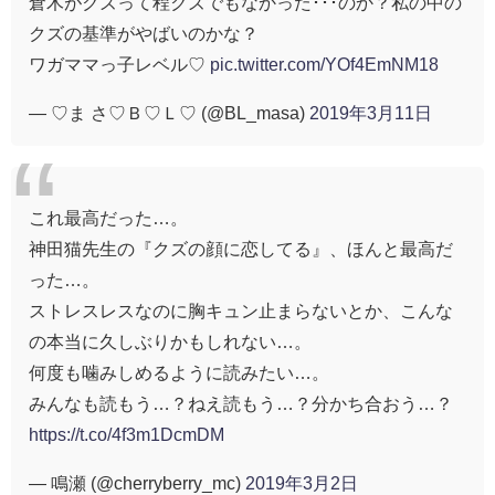
倉木がクズって程クズでもなかった･･･のか？私の中の
クズの基準がやばいのかな？
ワガママっ子レベル♡
pic.twitter.com/YOf4EmNM18
— ♡ま さ♡Ｂ♡Ｌ♡ (@BL_masa)
2019年3月11日
これ最高だった…。
神田猫先生の『クズの顔に恋してる』、ほんと最高だ
った…。
ストレスレスなのに胸キュン止まらないとか、こんな
の本当に久しぶりかもしれない…。
何度も噛みしめるように読みたい…。
みんなも読もう…？ねえ読もう…？分かち合おう…？
https://t.co/4f3m1DcmDM
— 鳴瀬 (@cherryberry_mc)
2019年3月2日