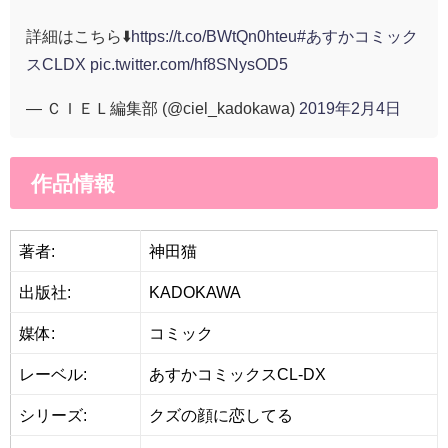
詳細はこちら⬇️
https://t.co/BWtQn0hteu
#あすかコミック
スCLDX
pic.twitter.com/hf8SNysOD5
— ＣＩＥＬ編集部 (@ciel_kadokawa)
2019年2月4日
作品情報
著者:
神田猫
出版社:
KADOKAWA
媒体:
コミック
レーベル:
あすかコミックスCL-DX
シリーズ:
クズの顔に恋してる