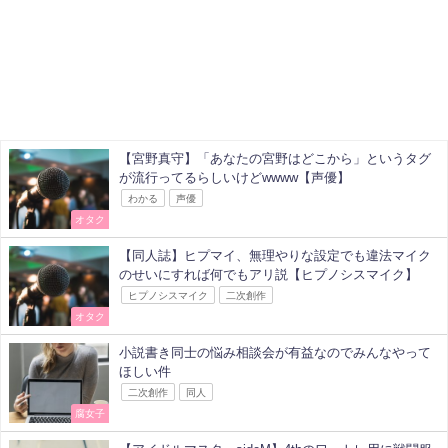
【宮野真守】「あなたの宮野はどこから」というタグ
が流行ってるらしいけどwwww【声優】
わかる
声優
オタク
【同人誌】ヒプマイ、無理やりな設定でも違法マイク
のせいにすれば何でもアリ説【ヒプノシスマイク】
ヒプノシスマイク
二次創作
オタク
小説書き同士の悩み相談会が有益なのでみんなやって
ほしい件
二次創作
同人
腐女子