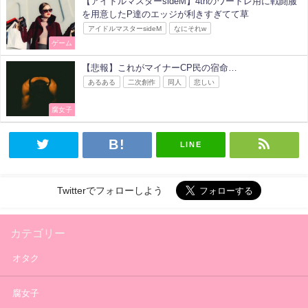
【アイドルマスターsideM】4thのワートレ用に戦闘服
を用意したP達のエッジが利きすぎてて草
アイドルマスターsideM
なにそれw
ゲーム
【悲報】これがマイナーCP民の宿命…
あるある
二次創作
同人
悲しい
腐女子
LINE
Twitterでフォローしよう
カテゴリー
オタク
腐女子