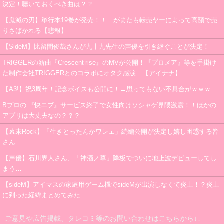
決定！聴いておくべき曲は？？
【鬼滅の刃】単行本19巻が発売！！…がまたも転売ヤーによって高額で売
りさばかれる【悲報】
【SideM】比留間俊哉さんが九十九先生の声優を引き継ぐことが決定！
TRIGGERの新曲『Crescent rise』のMVが公開！『プロメア』等を手掛け
た制作会社TRIGGERとのコラボにオタク感涙…【アイナナ】
【A3!】祝3周年！記念ボイスも公開に！→思ってもない不具合がｗｗｗ
Bプロの 『快エブ』サービス終了で女性向けソシャゲ界隈激震！！ほかの
アプリは大丈夫なの？？？
【幕末Rock】「生きとったんかワレェ」続編公開が決定し嬉し困惑する皆
さん
【声優】石川界人さん、「神酒ノ尊」降板でついに地上波デビューしてし
まう…
【sideM】アイマスの家庭用ゲーム機でsideMが出演しなくて炎上！？炎上
に到った経緯まとめてみた
ご意見や広告掲載、タレコミ等のお問い合わせはこちらから↓↓