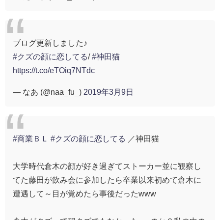
ブログ更新しました♪
#クズの顔に恋してる
/
#神田猫
https://t.co/eTOiq7NTdc
— なあ (@naa_fu_)
2019年3月9日
#商業ＢＬ
#クズの顔に恋してる
／神田猫
大学時代倉木の顔が好き過ぎてストーカー並に観察し
てた藤田が飲み会に参加したら卒業以来初めて倉木に
遭遇して～目が覚めたら事後だったwww