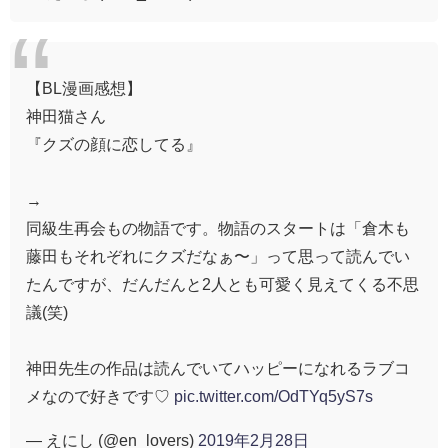
【BL漫画感想】
神田猫さん
『クズの顔に恋してる』
→
同級生再会もの物語です。物語のスタートは「倉木も
藤田もそれぞれにクズだなぁ〜」って思って読んでい
たんですが、だんだんと2人とも可愛く見えてくる不思
議(笑)
神田先生の作品は読んでいてハッピーになれるラブコ
メなので好きです♡
pic.twitter.com/OdTYq5yS7s
— えにし (@en_lovers)
2019年2月28日