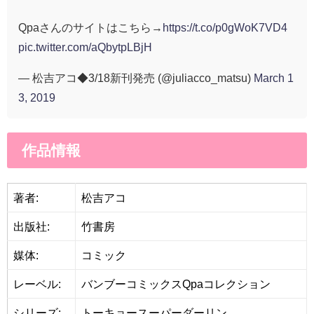
Qpaさんのサイトはこちら→
https://t.co/p0gWoK7VD4
pic.twitter.com/aQbytpLBjH
— 松吉アコ◆3/18新刊発売 (@juliacco_matsu)
March 1
3, 2019
作品情報
著者:
松吉アコ
出版社:
竹書房
媒体:
コミック
レーベル:
バンブーコミックスQpaコレクション
シリーズ:
トーキョースーパーダーリン