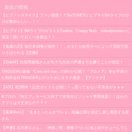
最近の投稿
【ヒプノシスマイク】ファン困惑！？SixTONESとヒプマイ5thライブのロ
ゴが激似らしい…！！
【ヒプマイ】5thライブのゲストがZeebra、Creepy Nuts、nobodyknows+に
決定！聴いておくべき曲は？？
【鬼滅の刃】単行本19巻が発売！！…がまたも転売ヤーによって高額で売
りさばかれる【悲報】
【SideM】比留間俊哉さんが九十九先生の声優を引き継ぐことが決定！
TRIGGERの新曲『Crescent rise』のMVが公開！『プロメア』等を手掛け
た制作会社TRIGGERとのコラボにオタク感涙…【アイナナ】
【A3!】祝3周年！記念ボイスも公開に！→思ってもない不具合がｗｗｗ
Bプロの 『快エブ』サービス終了で女性向けソシャゲ界隈激震！！ほかの
アプリは大丈夫なの？？？
【幕末Rock】「生きとったんかワレェ」続編公開が決定し嬉し困惑する皆
さん
【声優】石川界人さん、「神酒ノ尊」降板でついに地上波デビューしてし