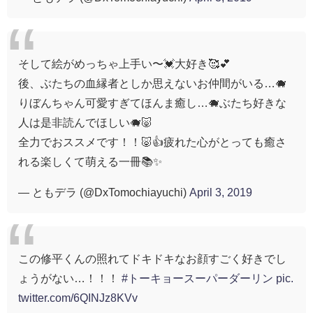
そして絵がめっちゃ上手い〜💓大好き🥰💕
後、ぶたちの血縁者としか思えないお仲間がいる…🐗
りぼんちゃん可愛すぎてほんま癒し…🐗ぶたち好きな
人は是非読んでほしい🐗🐷
全力でおススメです！！🐷👍疲れた心がとっても癒さ
れる楽しくて萌える一冊📚✨
— ともデラ (@DxTomochiayuchi)
April 3, 2019
この修平くんの照れてドキドキなお顔すごく好きでし
ょうがない…！！！
#トーキョースーパーダーリン
pic.
twitter.com/6QINJz8KVv