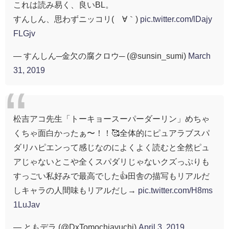
これは読み易く、良いBL。
すんしん、思わずニッコリ(´∀｀)
pic.twitter.com/lDajy
FLGjv
— すんしん─金欠の腐クロウ─ (@sunsin_sumi)
March
31, 2019
松吉アコ先生「トーキョースーパーダーリン」めちゃ
くちゃ面白かったぁ〜！！🥰全体的にピュアラブスパ
ダリハピエンって感じなのによくよく読むと全然ピュ
アじゃないとこや全くスパダリじゃないクズっぷりも
すっごい私好みで最高でした👍田舎の描写もリアルだ
しキャラの人間味もリアルだし→
pic.twitter.com/H8ms
1LuJav
— ともデラ (@DxTomochiayuchi)
April 3, 2019