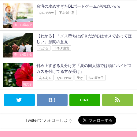
台湾の攻めすぎたBLボードゲームがやばいｗｗ
なにそれw
下ネタ注意
濃～い腐ネタ
【わかる】「メス堕ちは好きだが心はオスであってほ
しい」派閥の意見
わかる
下ネタ注意
濃～い腐ネタ
斜め上すぎる見分け方「夏の同人誌では頭にハイビス
カスを付けてる方が受け」
あるある
なにそれw
受け
古の腐女子
腐女子
LINE
Twitterでフォローしよう