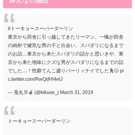
みんなの感想
#トーキョースーパーダーリン
東京から田舎に引っ越してきたリーマン、一颯が田舎
の純朴で健気な男の子と出会い、スパダリになるまで
のお話…東京から来たスパダリの話かと思いきや、東
京から来た地味にクズな男がスパダリになるまでの話
でした…！性癖てんこ盛りパーリィナイでした🕺🌝
pi
c.twitter.com/RwQdHl4eIJ
— 兎丸🐰🍎 (@kikuse_)
March 31, 2019
トーキョースーパーダーリン