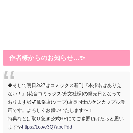
作者様からのお知らせ…✨
◆そして明日2/27はコミックス新刊『本指名はありえ
ない！』(花音コミックス/芳文社様)の発売日となって
おります😊💕風俗店(ソープ)店長同士のケンカップル漫
画です。よろしくお願いいたします〜！
特典などは取り急ぎ公式HPにてご参照頂けたらと思い
ます💦
https://t.co/e3Q7apcPdd