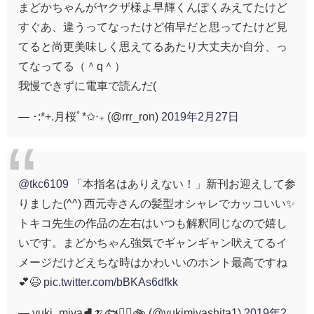
まどかちゃんがヤクザ様よ早輝くんぽくみえてたけど
すぐあ、違うってなったけど侑早だと思ってたけど見
てると尚更美味しく思えてるあたり大丈夫か自分、っ
てなってる（＾q＾）
我慢できずに電車で読んだ(
— ･:*+.月桜ﾟ*✩‧₊ (@rrr_ron)
2019年2月27日
@tkc6109
「本指名はありえない！」新刊お迎えして参
りました(^^) 西元寺さんの髪型オシャレでカッコいい✨
トキコ先生の作品の左右はいつも解釈同じなので嬉し
いです。まどかちゃん強気でギャンギャン吠えてるイ
メージだけどえちな時はかわいいのホント最高ですね
💕😆
pic.twitter.com/bBKAs6dfkk
— yuki_miya⛸️🍌🐟️🏊‍♂️🚲️ (@yukimiyashita1)
2019年2