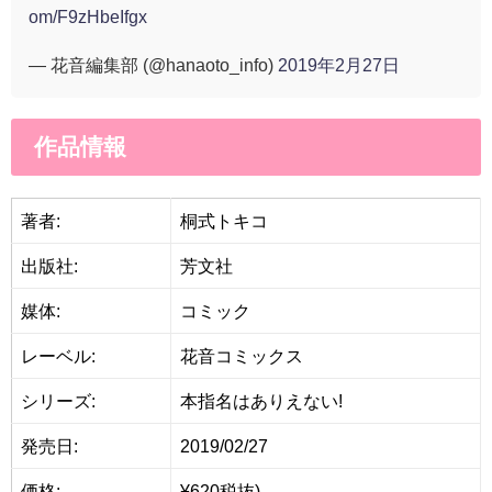
om/F9zHbeIfgx
— 花音編集部 (@hanaoto_info)
2019年2月27日
作品情報
著者:
桐式トキコ
出版社:
芳文社
媒体:
コミック
レーベル:
花音コミックス
シリーズ:
本指名はありえない!
発売日:
2019/02/27
価格:
¥620税抜)