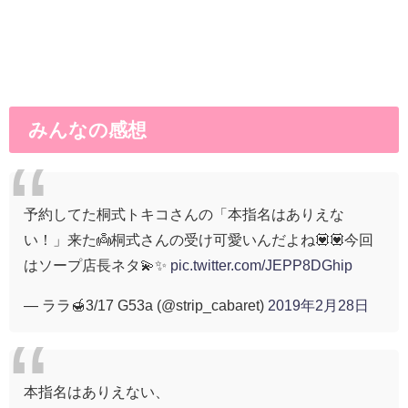
みんなの感想
予約してた桐式トキコさんの「本指名はありえな
い！」来た👼桐式さんの受け可愛いんだよね💟💟今回
はソープ店長ネタ💫✨
pic.twitter.com/JEPP8DGhip
— ララ🍯3/17 G53a (@strip_cabaret)
2019年2月28日
本指名はありえない、