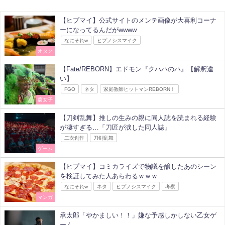
【ヒプマイ】公式サイトのメンテ画像が大喜利コーナ
ーになってるんだがwwww
なにそれw
ヒプノシスマイク
オタク
【Fate/REBORN】エドモン『クハハのハ』【解釈違
い】
FGO
ネタ
家庭教師ヒットマンREBORN！
腐女子
【刀剣乱舞】推しの生みの親に同人誌を読まれる経験
が凄すぎる…「刀匠が涙した同人誌」
二次創作
刀剣乱舞
ゲーム
【ヒプマイ】コミカライズで物議を醸したあのシーン
を検証してみた人あらわるｗｗｗ
なにそれw
ネタ
ヒプノシスマイク
考察
マンガ
承太郎「やかましい！！」嫌な予感しかしない乙女ゲ
ーム