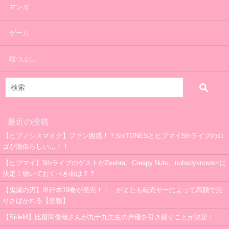
マンガ
ゲーム
暇つぶし
最近の投稿
【ヒプノシスマイク】ファン困惑！？SixTONESとヒプマイ5thライブのロ
ゴが激似らしい…！！
【ヒプマイ】5thライブのゲストがZeebra、Creepy Nuts、nobodyknows+に
決定！聴いておくべき曲は？？
【鬼滅の刃】単行本19巻が発売！！…がまたも転売ヤーによって高額で売
りさばかれる【悲報】
【SideM】比留間俊哉さんが九十九先生の声優を引き継ぐことが決定！