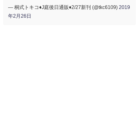
— 桐式トキコ♦️J庭後日通販♦️2/27新刊 (@tkc6109)
2019
年2月26日