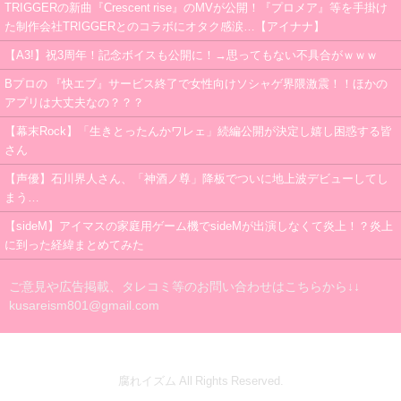
TRIGGERの新曲『Crescent rise』のMVが公開！『プロメア』等を手掛け
た制作会社TRIGGERとのコラボにオタク感涙…【アイナナ】
【A3!】祝3周年！記念ボイスも公開に！→思ってもない不具合がｗｗｗ
Bプロの 『快エブ』サービス終了で女性向けソシャゲ界隈激震！！ほかの
アプリは大丈夫なの？？？
【幕末Rock】「生きとったんかワレェ」続編公開が決定し嬉し困惑する皆
さん
【声優】石川界人さん、「神酒ノ尊」降板でついに地上波デビューしてし
まう…
【sideM】アイマスの家庭用ゲーム機でsideMが出演しなくて炎上！？炎上
に到った経緯まとめてみた
ご意見や広告掲載、タレコミ等のお問い合わせはこちらから↓↓
kusareism801@gmail.com
腐れイズム All Rights Reserved.