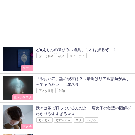
ど●えもんの某ひみつ道具、これは捗るぞ…！
なにそれw
ネタ
腐アイデア
腐女子
「やおい穴」論の現在は？→最近はリアル志向が高ま
ってるみたい…【腐ネタ】
下ネタ注意
討論
濃～い腐ネタ
我々は常に戦っているんだよ… 腐女子の欲望の図解が
わかりやすすぎるｗｗ
あるある
なにそれw
ネタ
わかる
腐女子