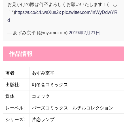
お見かけの際は何卒よろしくお願いいたします！(´◡
｀*)
https://t.co/crLwsXus2x
pic.twitter.com/lnWyDdwYR
d
— あずみ京平 (@myamecom)
2019年2月21日
作品情報
著者:
あずみ京平
出版社:
幻冬舎コミックス
媒体:
コミック
レーベル:
バーズコミックス ルチルコレクション
シリーズ:
片恋ランプ