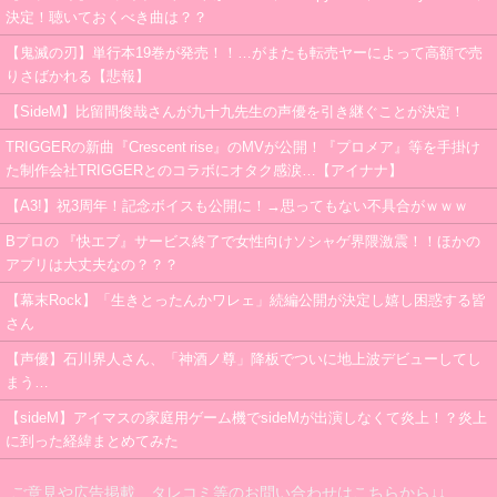
決定！聴いておくべき曲は？？
【鬼滅の刃】単行本19巻が発売！！…がまたも転売ヤーによって高額で売
りさばかれる【悲報】
【SideM】比留間俊哉さんが九十九先生の声優を引き継ぐことが決定！
TRIGGERの新曲『Crescent rise』のMVが公開！『プロメア』等を手掛け
た制作会社TRIGGERとのコラボにオタク感涙…【アイナナ】
【A3!】祝3周年！記念ボイスも公開に！→思ってもない不具合がｗｗｗ
Bプロの 『快エブ』サービス終了で女性向けソシャゲ界隈激震！！ほかの
アプリは大丈夫なの？？？
【幕末Rock】「生きとったんかワレェ」続編公開が決定し嬉し困惑する皆
さん
【声優】石川界人さん、「神酒ノ尊」降板でついに地上波デビューしてし
まう…
【sideM】アイマスの家庭用ゲーム機でsideMが出演しなくて炎上！？炎上
に到った経緯まとめてみた
ご意見や広告掲載、タレコミ等のお問い合わせはこちらから↓↓