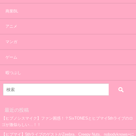
商業BL
アニメ
マンガ
ゲーム
暇つぶし
最近の投稿
【ヒプノシスマイク】ファン困惑！？SixTONESとヒプマイ5thライブのロ
ゴが激似らしい…！！
【ヒプマイ】5thライブのゲストがZeebra、Creepy Nuts、nobodyknows+に