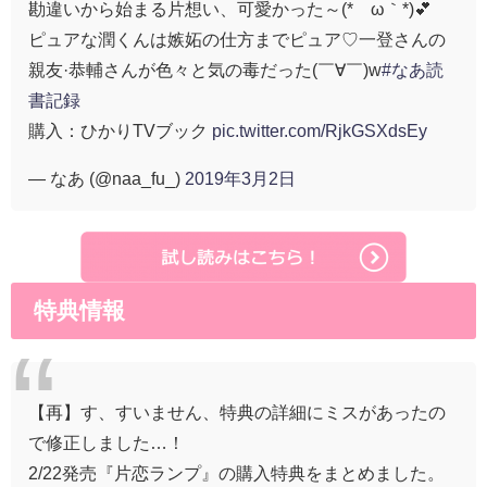
勘違いから始まる片想い、可愛かった～(*´ω｀*)💕
ピュアな潤くんは嫉妬の仕方までピュア♡一登さんの
親友·恭輔さんが色々と気の毒だった(￣∀￣)w
#なあ読
書記録
購入：ひかりTVブック
pic.twitter.com/RjkGSXdsEy
— なあ (@naa_fu_)
2019年3月2日
特典情報
【再】す、すいません、特典の詳細にミスがあったの
で修正しました…！
2/22発売『片恋ランプ』の購入特典をまとめました。