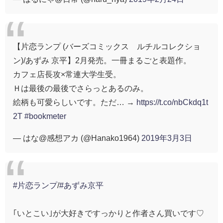
【片恋ランプ (バーズコミックス ルチルコレクショ
ン)/あずみ 京平】2月発売。一冊まるごと表題作。
カフェ店長攻×常連大学生受。
Ｈは最後の最後でさらっとあるのみ。
絵柄も可愛らしいです。ただ… →
https://t.co/nbCkdq1t
2T
#bookmeter
— はな@感想アカ (@Hanako1964)
2019年3月3日
#片恋ランプ
/
#あずみ京平
｢いとこい｣が大好きですっかりと作者さん買いです♡