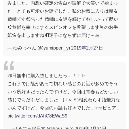
みました。両想い確定の告白が誤解で大笑いで始まっ
た、とても可愛いお話でした。私のお気に入りは親友
恭輔です😍告った恭輔に友達を続けて欲しいって酷い
💢恭輔を幸せにするスピンオフを希望します🙋のお手
紙🌸を出しますね📮迷子にならずに届け～🙏
— ゆみっぺん (@yumippen_y)
2019年2月27日
昨日無事に購入致しましたっ…！！✨
これまでは陰があって切ない感じのお話が多めでそう
いう所好きだったんですけど、今回は青春もどかしい
感じでもだもだしました…(〃ω〃)相変わらず語彙力な
いんですけど、今回のお話も好きでした…✨✨ピュア…
pic.twitter.com/dAhC8EWaS9
— はるにゃ@日常 (@haru_nya)
2019年2月24日