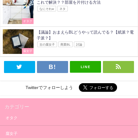
これで解決？？部屋を片付ける方法
なにそれw
ネタ
オタク
【議論】おまえらBLどうやって読んでる？【紙派？電
子派？】
古の腐女子
商業BL
討論
腐女子
LINE
Twitterでフォローしよう
カテゴリー
オタク
腐女子