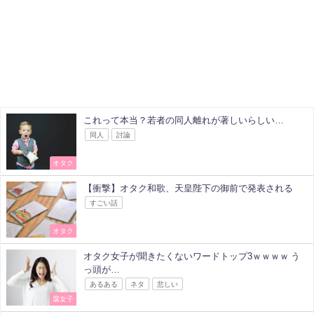
これって本当？若者の同人離れが著しいらしい…
同人
討論
オタク
【衝撃】オタク和歌、天皇陛下の御前で発表される
すごい話
オタク
オタク女子が聞きたくないワードトップ3ｗｗｗｗ う
っ頭が…
あるある
ネタ
悲しい
腐女子