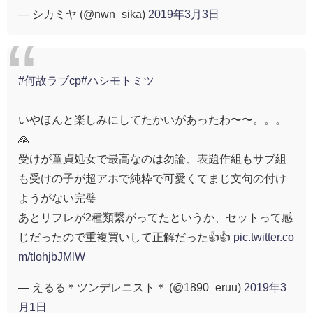
— シカミヤ (@nwn_sika)
2019年3月3日
#何故ラブcp
#ハシモトミツ
いやほんと楽しみにしてたかいがあったわ〜〜。。。
🙏
受けが童貞処女で最高なのは勿論、表題作組もサブ組
も受けの子が超アホで純粋で可愛くてまじ文句の付け
ようがない完璧
あとリフレが2種類繋がってたというか、セットって感
じだったので重複買いして正解だった👍👍
pic.twitter.co
m/tIohjbJMlW
— えるる＊ツンデレニスト＊ (@1890_eruu)
2019年3
月1日