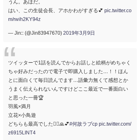
うん。あほだ。
はい、この生徒会長、アホかわがすぎる💕
pic.twitter.co
m/rwih2KY94z
— Jin:: (@Jin83947670)
2019年3月9日
ツイッターで1話を読んでからお話しと絵柄がめちゃく
ちゃ好みだったので電子で即購入しました…！！ほん
とに面白くて毎日読んでます…語彙力無くて感想とか
うまく伝えられないんですけどここ最近で一番面白い
と思った一冊🏆
羽風×満月
立花×小鳥遊
どちらも最高でした🤦‍♀️🙏💕
#何故ラブcp
pic.twitter.com/
z6915LINT4