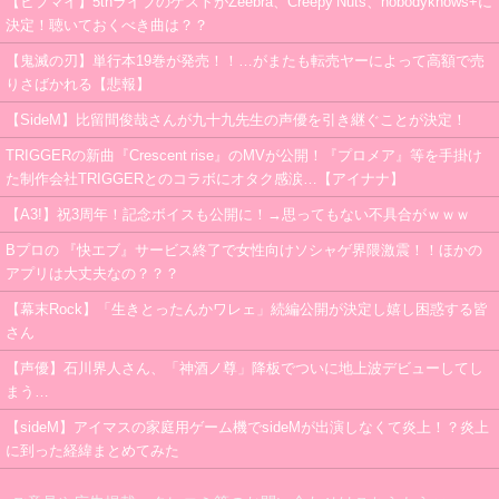
【ヒプマイ】5thライブのゲストがZeebra、Creepy Nuts、nobodyknows+に
決定！聴いておくべき曲は？？
【鬼滅の刃】単行本19巻が発売！！…がまたも転売ヤーによって高額で売
りさばかれる【悲報】
【SideM】比留間俊哉さんが九十九先生の声優を引き継ぐことが決定！
TRIGGERの新曲『Crescent rise』のMVが公開！『プロメア』等を手掛け
た制作会社TRIGGERとのコラボにオタク感涙…【アイナナ】
【A3!】祝3周年！記念ボイスも公開に！→思ってもない不具合がｗｗｗ
Bプロの 『快エブ』サービス終了で女性向けソシャゲ界隈激震！！ほかの
アプリは大丈夫なの？？？
【幕末Rock】「生きとったんかワレェ」続編公開が決定し嬉し困惑する皆
さん
【声優】石川界人さん、「神酒ノ尊」降板でついに地上波デビューしてし
まう…
【sideM】アイマスの家庭用ゲーム機でsideMが出演しなくて炎上！？炎上
に到った経緯まとめてみた