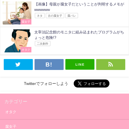
【画像】母親が腐女子だということが判明するメモが
wwwwww
ネタ
古の腐女子
腐バレ
腐女子
太宰治記念館のモニタに組み込まれたプログラムがち
ょっと危険!?
二次創作
オタク
LINE
Twitterでフォローしよう
カテゴリー
オタク
腐女子