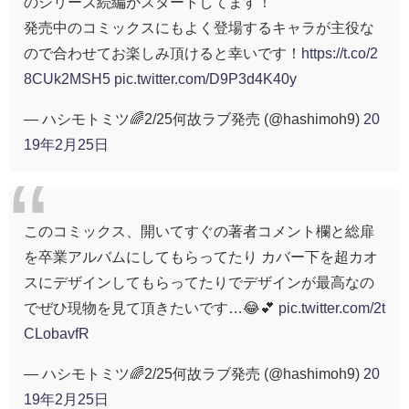
のシリーズ続編がスタートしてます！
発売中のコミックスにもよく登場するキャラが主役な
ので合わせてお楽しみ頂けると幸いです！
https://t.co/2
8CUk2MSH5
pic.twitter.com/D9P3d4K40y
— ハシモトミツ🌈2/25何故ラブ発売 (@hashimoh9)
20
19年2月25日
このコミックス、開いてすぐの著者コメント欄と総扉
を卒業アルバムにしてもらってたり カバー下を超カオ
スにデザインしてもらってたりでデザインが最高なの
でぜひ現物を見て頂きたいです…😂💕
pic.twitter.com/2t
CLobavfR
— ハシモトミツ🌈2/25何故ラブ発売 (@hashimoh9)
20
19年2月25日