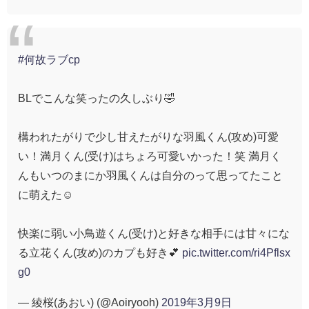
#何故ラブcp
BLでこんな笑ったの久しぶり🤣
構われたがりで少し甘えたがりな羽風くん(攻め)可愛
い！満月くん(受け)はちょろ可愛いかった！笑 満月く
んもいつのまにか羽風くんは自分のって思ってたこと
に萌えた☺️
快楽に弱い小鳥遊くん(受け)と好きな相手には甘々にな
る立花くん(攻め)のカプも好き💕
pic.twitter.com/ri4Pflsx
g0
— 綾桜(あおい) (@Aoiryooh)
2019年3月9日