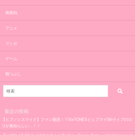
商業BL
アニメ
マンガ
ゲーム
暇つぶし
最近の投稿
【ヒプノシスマイク】ファン困惑！？SixTONESとヒプマイ5thライブのロ
ゴが激似らしい…！！