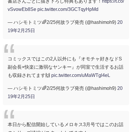
書店さんごとに描き下ろし特典もあります！
https://t.co/
vSvowEb8Se
pic.twitter.com/3GCTqyHpMd
— ハシモトミツ🌈2/25何故ラブ発売 (@hashimoh9)
20
19年2月25日
コミックスではこの2人以外にも『オモチャ好きなドS
副会長×快楽に激弱なヤンキー』が同室で生活するお話
も収録されてます🙌
pic.twitter.com/uMaWTgl4eL
— ハシモトミツ🌈2/25何故ラブ発売 (@hashimoh9)
20
19年2月25日
本日から配信開始しているメロキス3月号ではこのお話