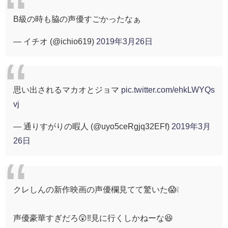
B級の時も脇の声優すごかったなぁ
— イチオ (@ichio619)
2019年3月26日
思い出されるマカオとジョマ
pic.twitter.com/ehkLWYQs
vj
— 通りすがりの暇人 (@uyo5ceRgjq32EFf)
2019年3月
26日
クレしんの新作映画の声優欄見てて驚いた😱❕
声優豪華すぎだろ😲‼️見に行くしかねーな😆