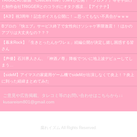
TRIGGERの新曲『Crescent rise』のMVが公開！『プロメア』等を手掛け
た制作会社TRIGGERとのコラボにオタク感涙…【アイナナ】
【A3!】祝3周年！記念ボイスも公開に！→思ってもない不具合がｗｗｗ
Bプロの 『快エブ』サービス終了で女性向けソシャゲ界隈激震！！ほかの
アプリは大丈夫なの？？？
【幕末Rock】「生きとったんかワレェ」続編公開が決定し嬉し困惑する皆
さん
【声優】石川界人さん、「神酒ノ尊」降板でついに地上波デビューしてし
まう…
【sideM】アイマスの家庭用ゲーム機でsideMが出演しなくて炎上！？炎上
に到った経緯まとめてみた
ご意見や広告掲載、タレコミ等のお問い合わせはこちらから↓↓
kusareism801@gmail.com
腐れイズム All Rights Reserved.