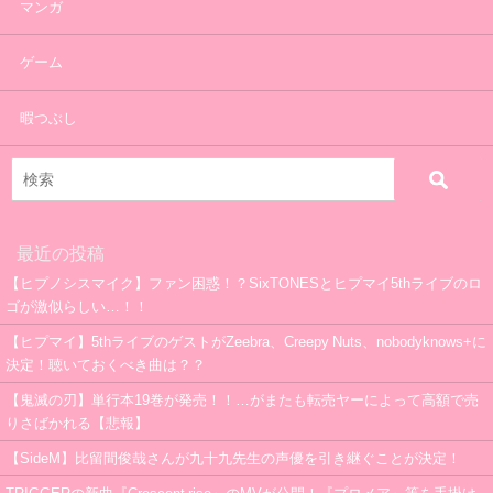
マンガ
ゲーム
暇つぶし
最近の投稿
【ヒプノシスマイク】ファン困惑！？SixTONESとヒプマイ5thライブのロ
ゴが激似らしい…！！
【ヒプマイ】5thライブのゲストがZeebra、Creepy Nuts、nobodyknows+に
決定！聴いておくべき曲は？？
【鬼滅の刃】単行本19巻が発売！！…がまたも転売ヤーによって高額で売
りさばかれる【悲報】
【SideM】比留間俊哉さんが九十九先生の声優を引き継ぐことが決定！