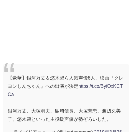
【豪華】銀河万丈＆悠木碧ら人気声優6人、映画『クレ
ヨンしんちゃん』への出演が決定
https://t.co/ByfOxKCT
Ca
銀河万丈、大塚明夫、島﨑信長、大塚芳忠、渡辺久美
子、悠木碧といった主役級声優が勢ぞろいした。
— ライブドアニュース (@livedoornews)
2019年3月26