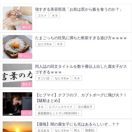
強すぎる美容部員「お前は尻から飯を食うのか？」
コスメ
ネタ
腐女子
たまごっちの狂気に満ちた斬新すぎる遊び方ｗｗｗｗ
なにそれw
ネタ
暇つぶし
同人誌の回文タイトルを数十冊以上出した腐女子がス
ゴすぎるｗｗｗ
すごい話
なにそれw
ネタ
腐女子
【ヒプマイ】クフフのフ、カブトボーグに飛び火？！
【騒動まとめ】
ネタ
ヒプノシスマイク
古の腐女子
マンガ
家庭教師ヒットマンREBORN！
【腐報】闇の腐女子にも光はあるらしいぞ…？？
あるある
なにそれw
同人
商業BL