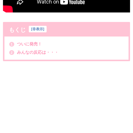
もくじ
[
非表示
]
ついに発売！
1
みんなの反応は・・・
2