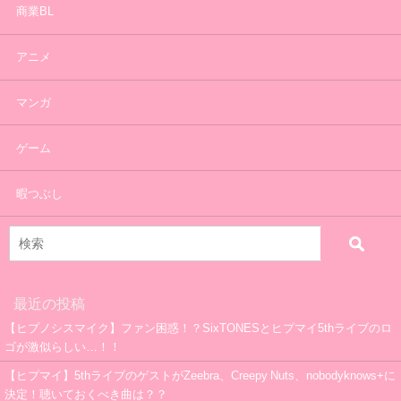
商業BL
アニメ
マンガ
ゲーム
暇つぶし
最近の投稿
【ヒプノシスマイク】ファン困惑！？SixTONESとヒプマイ5thライブのロ
ゴが激似らしい…！！
【ヒプマイ】5thライブのゲストがZeebra、Creepy Nuts、nobodyknows+に
決定！聴いておくべき曲は？？