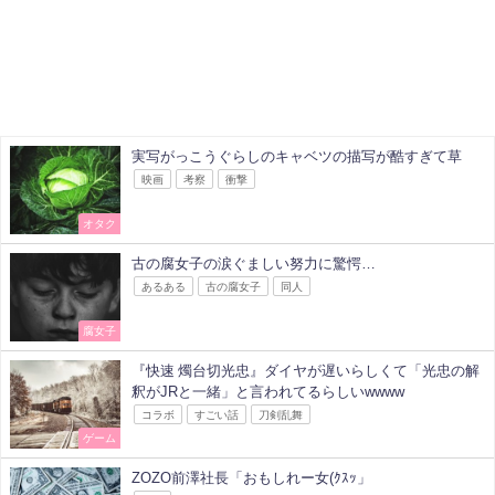
実写がっこうぐらしのキャベツの描写が酷すぎて草
映画
考察
衝撃
オタク
古の腐女子の涙ぐましい努力に驚愕…
あるある
古の腐女子
同人
腐女子
『快速 燭台切光忠』ダイヤが遅いらしくて「光忠の解
釈がJRと一緒」と言われてるらしいwwww
コラボ
すごい話
刀剣乱舞
ゲーム
ZOZO前澤社長「おもしれー女(ｸｽｯ」