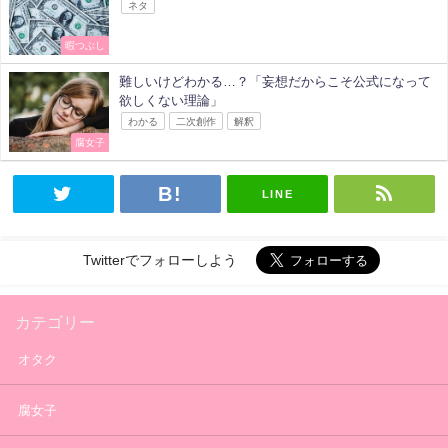
ネタ
暇つぶし
難しいけどわかる…？「妄想だからこそ公式になって
欲しくない理論」
わかる
二次創作
解釈
腐女子
LINE
Twitterでフォローしよう
カテゴリー
オタク
腐女子