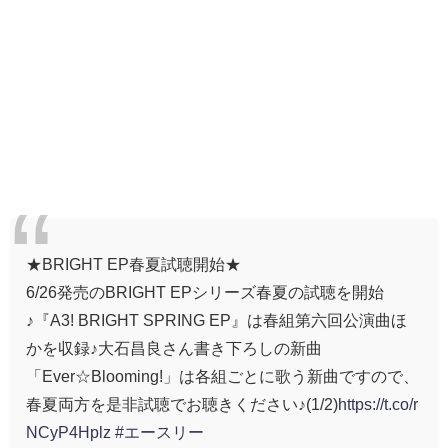
★BRIGHT EP春夏試聴開始★
6/26発売のBRIGHT EPシリーズ春夏の試聴を開始
♪『A3! BRIGHT SPRING EP』は春組第六回公演曲ほ
かを収録♪大石昌良さん書き下ろしの新曲
「Ever☆Blooming!」は各組ごとに歌う新曲ですので、
春夏両方を是非試聴でお聴きください♪(1/2)
https://t.co/r
NCyP4Hplz
#エースリー