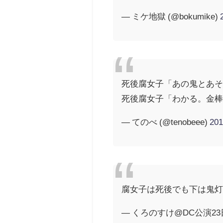
— ミケ地獄 (@bokumike)
死後腐女子「あの鬼とあ
死後腐女子「わかる。金
— てのべ (@tenobeee)
20
腐女子は死後でも下は鬼
— くろのすけ@DC公演23日 (