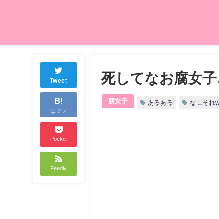
死してなお腐女子
Tweet
B!
腐女子
あるある
なにそれ
はてブ
Pocket
Feedly