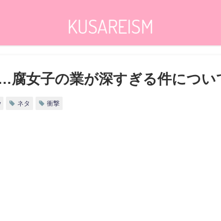
…腐女子の業が深すぎる件について
w
ネタ
衝撃