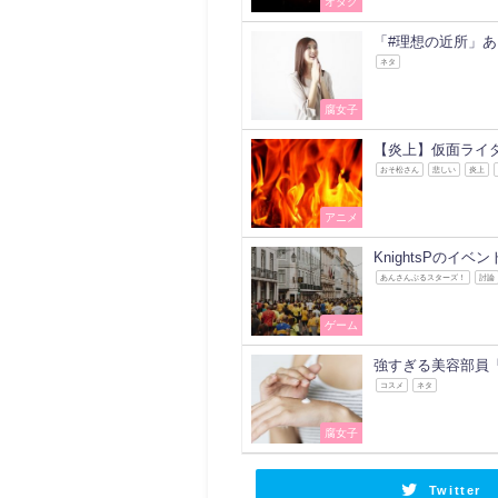
オタク
「#理想の近所」あ
ネタ
腐女子
【炎上】仮面ライ
おそ松さん
悲しい
炎上
アニメ
KnightsPの
あんさんぶるスターズ！
討論
ゲーム
強すぎる美容部員
コスメ
ネタ
腐女子
Twitter