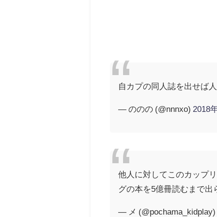
自カプの同人誌を出せば
— ののの (@nnnxo)
2018
他人に対してこのカップ
グの本を5億冊読むまで出
— メ (@pochama_kidplay