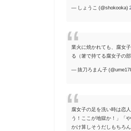
— しょうこ (@shokooka)
業火に焼かれても、腐女
る（箸で持てる腐女子の
— 抜刀ろまん子 (@ume17
腐女子の足を洗い時は恋
う！ここが地獄か！」「や
かけ算しそうだしもちろ