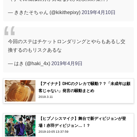
— ききたそちゃん (@kikithepixy)
2019年4月10日
今回のステはチケットロンダリングとやらもあるし交
換するのもリスクあるな
— はき (@haki_4x)
2019年4月9日
【アイナナ】DHCのクレカで騒動？？「未成年は顧
客じゃない」発言の騒動まとめ
2019.3.11
【ヒプノシスマイク】舞台で新ディビジョンが登
場！赤羽ディビジョン…！？
2019-10-05 13:37:59