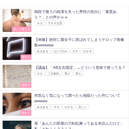
病院で後ろの純潔を失った男性の告白に「素質あ
り？」との声がｗｗ
ネタ
下ネタ注意
濃～い腐ネタ
【画像】絶対に腐女子に弄ばれてしまうテロップ画像
集wwwwww
あるある
なにそれw
ネタ
わかる
腐女子
【議論】「AB左右固定」←どういう意味で使ってる？
ネタ
二次創作
受け
同人
腐女子
何気なく気になって調べたら地獄だった件について
wwwww
あるある
ネタ
わかる
悲しい
腐女子
母「あんたの部屋の刀剣乱舞ってある本読んだけど」
私「どれ！！？？！？」