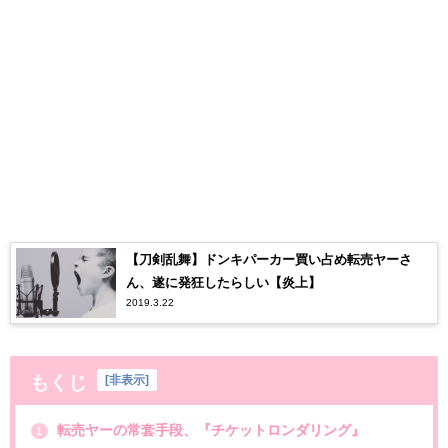
【刀剣乱舞】ドンキパーカー買い占め転売ヤーさ
ん、遂に発狂したらしい【炎上】
2019.3.22
もくじ
[
非表示
]
転売ヤーの常套手段、『チケットロンダリング』
1