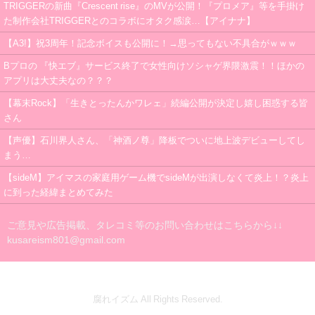
TRIGGERの新曲『Crescent rise』のMVが公開！『プロメア』等を手掛け
た制作会社TRIGGERとのコラボにオタク感涙…【アイナナ】
【A3!】祝3周年！記念ボイスも公開に！→思ってもない不具合がｗｗｗ
Bプロの 『快エブ』サービス終了で女性向けソシャゲ界隈激震！！ほかの
アプリは大丈夫なの？？？
【幕末Rock】「生きとったんかワレェ」続編公開が決定し嬉し困惑する皆
さん
【声優】石川界人さん、「神酒ノ尊」降板でついに地上波デビューしてし
まう…
【sideM】アイマスの家庭用ゲーム機でsideMが出演しなくて炎上！？炎上
に到った経緯まとめてみた
ご意見や広告掲載、タレコミ等のお問い合わせはこちらから↓↓
kusareism801@gmail.com
腐れイズム All Rights Reserved.