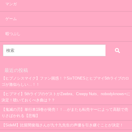
マンガ
ゲーム
暇つぶし
最近の投稿
【ヒプノシスマイク】ファン困惑！？SixTONESとヒプマイ5thライブのロ
ゴが激似らしい…！！
【ヒプマイ】5thライブのゲストがZeebra、Creepy Nuts、nobodyknows+に
決定！聴いておくべき曲は？？
【鬼滅の刃】単行本19巻が発売！！…がまたも転売ヤーによって高額で売
りさばかれる【悲報】
【SideM】比留間俊哉さんが九十九先生の声優を引き継ぐことが決定！