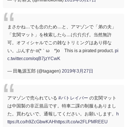
まさかね…でも念のため…と、アマゾンで「弟の夫」
「玄関マット」を検索したら…げげげげ。当然無許
可。オフィシャルでこの雑なトリミングはあり得な
い。ぷんすか o(*｀ω´*)o This is a pirated product.
pi
c.twitter.com/oqB7jzYCwK
— 田亀源五郎 (@tagagen)
2019年3月27日
アマゾンで売られている
#パトレイバー
の玄関マット
は中国製の非正規品です。特車二課の制服もありまし
た。買わないで、通報してください。お願いします。
h
ttps://t.co/h9ZcGbwKAH
https://t.co/w2FLPMREEU