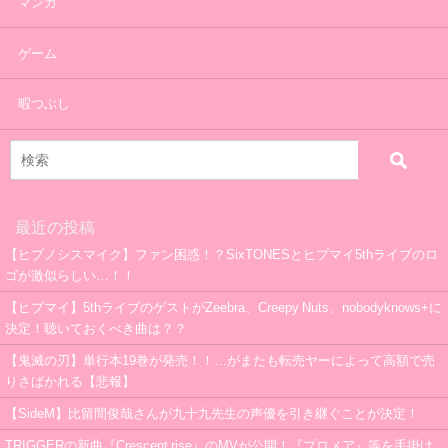
マンガ
ゲーム
暇つぶし
最近の投稿
【ヒプノシスマイク】ファン困惑！？SixTONESとヒプマイ5thライブのロ
ゴが激似らしい…！！
【ヒプマイ】5thライブのゲストがZeebra、Creepy Nuts、nobodyknows+に
決定！聴いておくべき曲は？？
【鬼滅の刃】単行本19巻が発売！！…がまたも転売ヤーによって高額で売
りさばかれる【悲報】
【SideM】比留間俊哉さんが九十九先生の声優を引き継ぐことが決定！
TRIGGERの新曲『Crescent rise』のMVが公開！『プロメア』等を手掛け