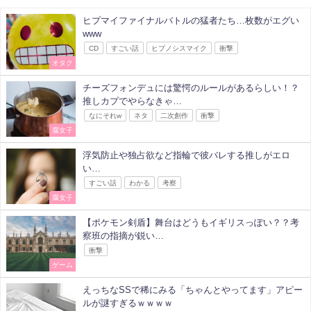
ヒプマイファイナルバトルの猛者たち…枚数がエグい
www
CD
すごい話
ヒプノシスマイク
衝撃
オタク
チーズフォンデュには驚愕のルールがあるらしい！？
推しカプでやらなきゃ…
なにそれw
ネタ
二次創作
衝撃
腐女子
浮気防止や独占欲など指輪で彼バレする推しがエロ
い…
すごい話
わかる
考察
腐女子
【ポケモン剣盾】舞台はどうもイギリスっぽい？？考
察班の指摘が鋭い…
衝撃
ゲーム
えっちなSSで稀にみる「ちゃんとやってます」アピー
ルが謎すぎるｗｗｗｗ