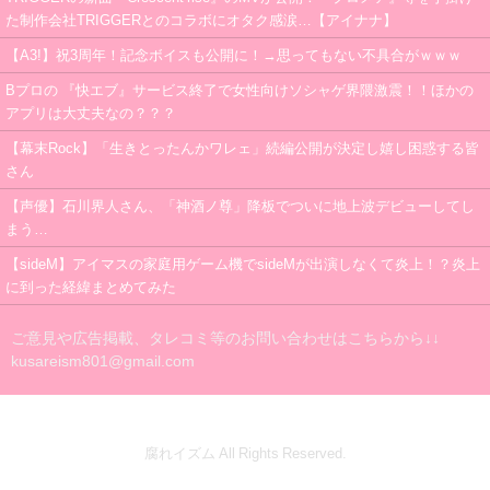
た制作会社TRIGGERとのコラボにオタク感涙…【アイナナ】
【A3!】祝3周年！記念ボイスも公開に！→思ってもない不具合がｗｗｗ
Bプロの 『快エブ』サービス終了で女性向けソシャゲ界隈激震！！ほかの
アプリは大丈夫なの？？？
【幕末Rock】「生きとったんかワレェ」続編公開が決定し嬉し困惑する皆
さん
【声優】石川界人さん、「神酒ノ尊」降板でついに地上波デビューしてし
まう…
【sideM】アイマスの家庭用ゲーム機でsideMが出演しなくて炎上！？炎上
に到った経緯まとめてみた
ご意見や広告掲載、タレコミ等のお問い合わせはこちらから↓↓
kusareism801@gmail.com
腐れイズム All Rights Reserved.