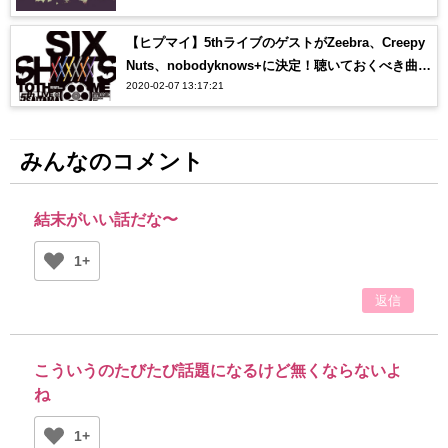
【ヒプマイ】5thライブのゲストがZeebra、Creepy
Nuts、nobodyknows+に決定！聴いておくべき曲
2020-02-07 13:17:21
は？？
みんなのコメント
結末がいい話だな〜
1+
返信
こういうのたびたび話題になるけど無くならないよ
ね
1+