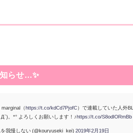
知らせ…✨
arginal（
https://t.co/kdCd7PjofC
）で連載していた人外BL
Д`)。*° よろしくお願いします！♪
https://t.co/S8odlORmBb
慢しない (@kouryuseki_kei)
2019年2月19日