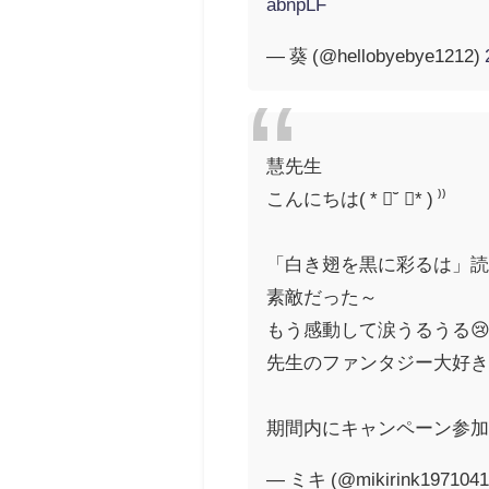
abnpLF
— 葵 (@hellobyebye1212)
慧先生
こんにちは( * ॑˘ ॑* ) ⁾⁾
「白き翅を黒に彩るは」
素敵だった～
もう感動して涙うるうる
先生のファンタジー大好
期間内にキャンペーン参
— ミキ (@mikirink197104