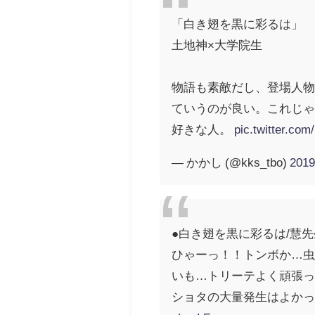
「白き翅を黒に彩るは」
土地神×大学院生
物語も素敵だし、登場人物
ていうのが良い。これじゃ
好きな人。
pic.twitter.co
— かかし (@kks_tbo)
201
●白き翅を黒に彩るは/慧先
ひゃーっ！！トンボか…虫
いも…トリーテよく頑張
ショタの大量発生はよか