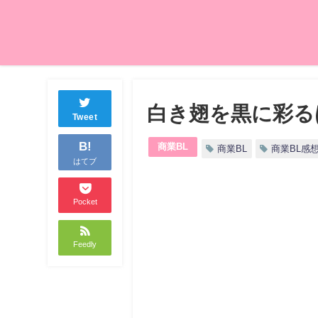
白き翅を黒に彩る
Tweet
B!
商業BL
商業BL
商業BL感
はてブ
Pocket
Feedly