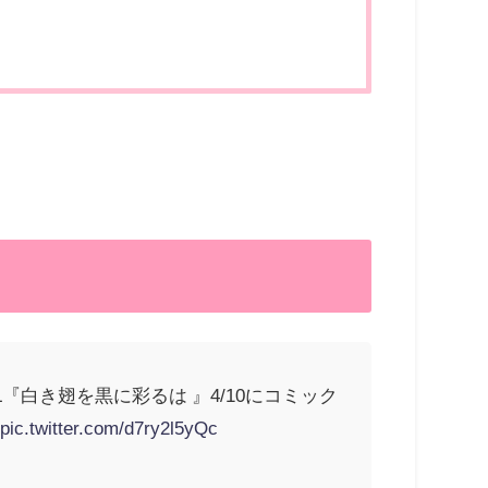
『白き翅を黒に彩るは 』4/10にコミック
pic.twitter.com/d7ry2l5yQc