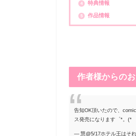
特典情報
4
作品情報
5
作者様からのお
告知OK頂いたので、comic m
ス発売になります゜*。(*´
— 慧@5/17ホテル王はそれを我