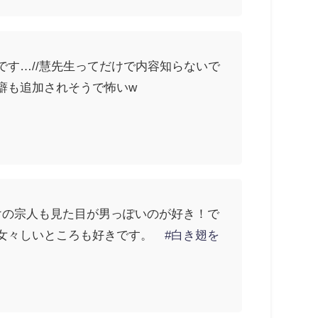
す…//慧先生ってだけで内容知らないで
癖も追加されそうで怖いw
けの宗人も見た目が男っぽいのが好き！で
と女々しいところも好きです。
#白き翅を