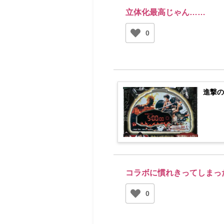
立体化最高じゃん……
0
進撃の
コラボに慣れきってしまっ
0