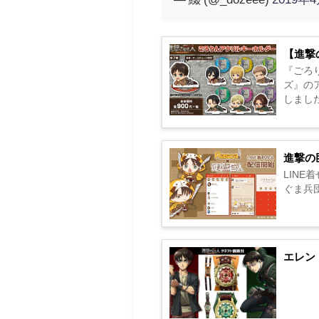
【進撃
『ごろ
ズ』の
しました！
進撃の
LINE
ぐま兵団』
エレン