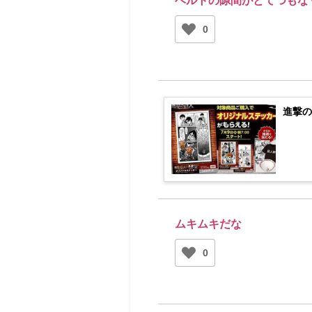
ベルトの隙間がとてつもな
0
進撃の
ムキムキだな
0