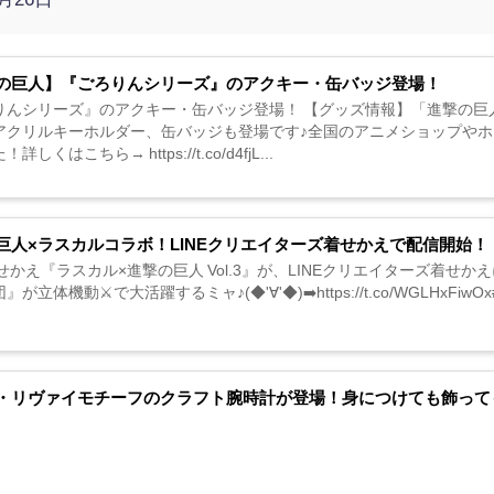
の巨人】『ごろりんシリーズ』のアクキー・缶バッジ登場！
りんシリーズ』のアクキー・缶バッジ登場！ 【グッズ情報】「進撃の巨
アクリルキーホルダー、缶バッジも登場です♪全国のアニメショップや
詳しくはこちら→ https://t.co/d4fjL...
巨人×ラスカルコラボ！LINEクリエイターズ着せかえで配信開始！
着せかえ『ラスカル×進撃の巨人 Vol.3』が、LINEクリエイターズ着
が立体機動⚔️で大活躍するミャ♪(◆'∀'◆)➡️https://t.co/WGLHxFiwOx#ラス
・リヴァイモチーフのクラフト腕時計が登場！身につけても飾って