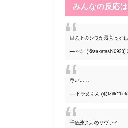
みんなの反応は
目の下のシワが最高っす
— べに (@sakatashi0923)
尊い……
— ドラえもん (@MilkChoko
千値練さんのリヴァイ