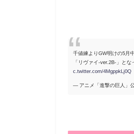
千値練よりGW明けの5月中
「リヴァイ-ver.2B-
c.twitter.com/4MgppkLj0Q
— アニメ「進撃の巨人」公式アカ