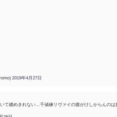
romo)
2019年4月27日
ていて纏めきれない…千値練リヴァイの腹がけしからんのは
4月26日