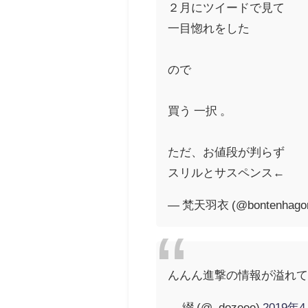
２月にツイードで見て
一目惚れをした
ので
買う 一択 。
ただ、お値段が判らず
スリルとサスペンス←
— 梵天羽衣 (@bontenhago
んんん進撃の情報が溢れ
— 綴 (@_dozeee)
2019年