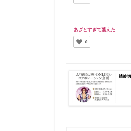
あざとすぎて萎えた
0
蜻蛉