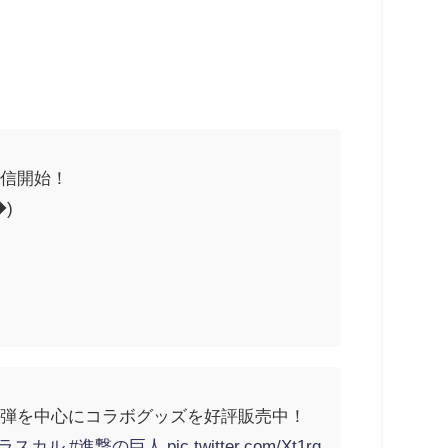
配信開始！
)
3弾を中心にコラボグッズを好評販売中！
#ラスカル
#進撃の巨人
pic.twitter.com/Xt1rq