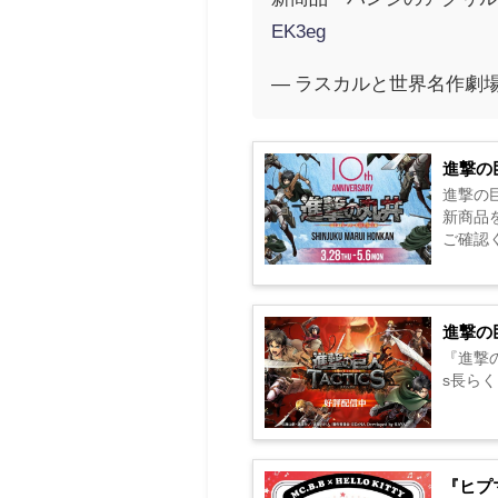
EK3eg
— ラスカルと世界名作劇場STAF
進撃の
進撃の
新商品
ご確認く
進撃の
『進撃の巨
s長ら
『ヒプ