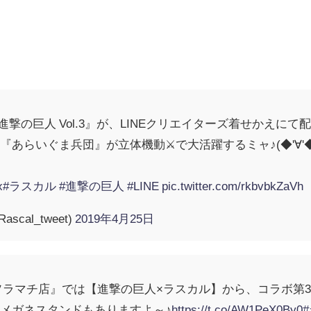
進撃の巨人 Vol.3』が、LINEクリエイターズ着せかえにて
あらいぐま兵団』が立体機動⚔️で大活躍するミャ♪(◆'∀'◆
x
#ラスカル
#進撃の巨人
#LINE
pic.twitter.com/rkbvbkZaVh
cal_tweet)
2019年4月25日
ソラマチ店』では【進撃の巨人×ラスカル】から、コラボ第
メガネスタンドもありますよ～♪
https://t.co/AW1PeX0By0