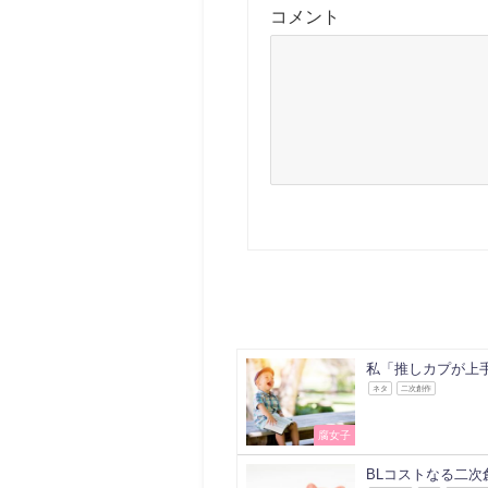
コメント
私「推しカプが上
ネタ
二次創作
腐女子
BLコストなる二