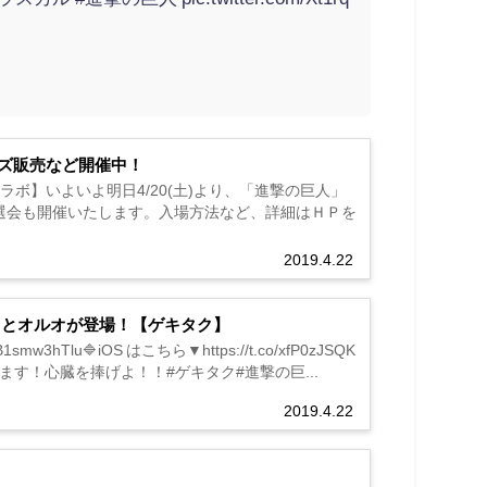
ズ販売など開催中！
ボ】いよいよ明日4/20(土)より、「進撃の巨人」
選会も開催いたします。入場方法など、詳細はＨＰを
2019.4.22
イとオルオが登場！【ゲキタク】
3hTlu🔷iOS はこちら▼https://t.co/xfP0zJSQK
す！心臓を捧げよ！！#ゲキタク#進撃の巨...
2019.4.22