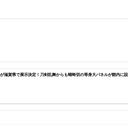
切が滋賀県で展示決定！刀剣乱舞からも蜻蛉切の等身大パネルが館内に