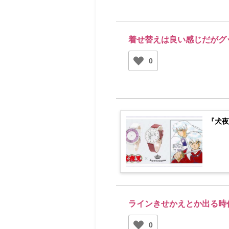
着せ替えは良い感じだがグ
0
『犬夜
ラインきせかえとか出る時
0