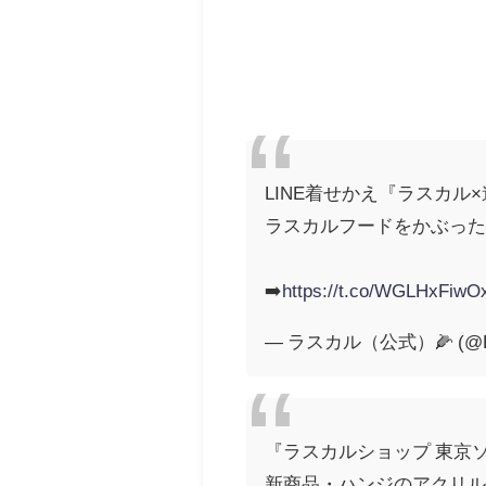
LINE着せかえ『ラスカル×
ラスカルフードをかぶった『
➡️
https://t.co/WGLHxFiwO
— ラスカル（公式）🌽 (@Ras
『ラスカルショップ 東京
新商品・ハンジのアクリル