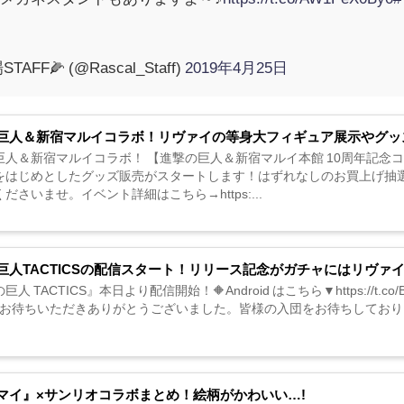
F🌽 (@Rascal_Staff)
2019年4月25日
巨人＆新宿マルイコラボ！リヴァイの等身大フィギュア展示やグッ
巨人＆新宿マルイコラボ！ 【進撃の巨人＆新宿マルイ本館 10周年記念コラ
をはじめとしたグッズ販売がスタートします！はずれなしのお買上げ抽
ださいませ。イベント詳細はこちら→https:...
巨人TACTICSの配信スタート！リリース記念がガチャにはリヴァ
人 TACTICS』本日より配信開始！🔶Android はこちら▼https://t.co/B1smw
くお待ちいただきありがとうございました。皆様の入団をお待ちしておりま
マイ』×サンリオコラボまとめ！絵柄がかわいい…!