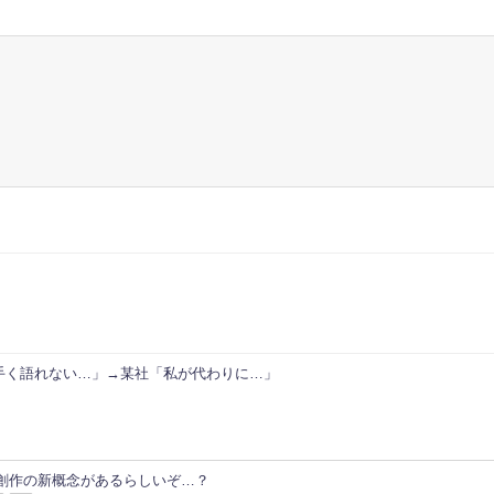
手く語れない…」→某社「私が代わりに…」
次創作の新概念があるらしいぞ…？