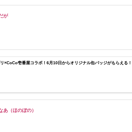
だが
リ×CoCo壱番屋コラボ！6月10日からオリジナル缶バッジがもらえる
なあ（ほのぼの）