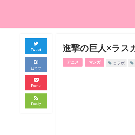
進撃の巨人×ラス
Tweet
B!
アニメ
マンガ
コラボ
はてブ
Pocket
Feedly