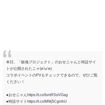
本日、「銀魂プロジェクト」のおせニャんと特設サイ
トが公開されたニャ(ฅ'ω'ฅ)
コラボイベントのPVもチェックできるので、ぜひご覧
ください！
●おせニャん
https://t.co/IsmRSoVGag
●特設サイト
https://t.co/Ml9j5CgmhU