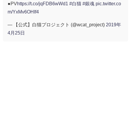
●PV
https://t.co/jqFDB6wWd1
#白猫
#銀魂
pic.twitter.co
m/YxMv6OHIf4
— 【公式】白猫プロジェクト (@wcat_project)
2019年
4月25日