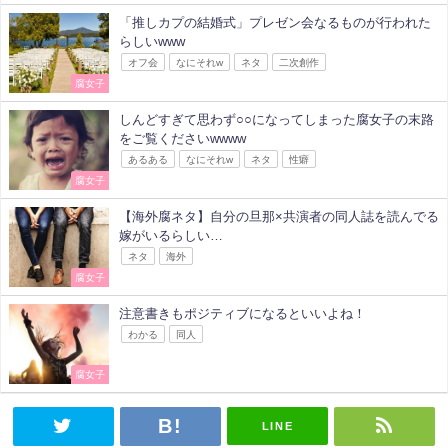
「推しカプの結婚式」プレゼン会なるものが行われた
らしいwww
オフ会
なにそれw
ネタ
二次創作
腐女子
しんどすぎて思わず○○になってしまった腐女子の末路
をご覧くださいwwww
あるある
なにそれw
ネタ
性癖
腐女子
【海外腐ネタ】自分の旦那×共演者の同人誌を読んでる
嫁がいるらしい…
ネタ
海外
腐女子
注意書きもポジティブになるといいよね！
わかる
同人
腐女子
LINE