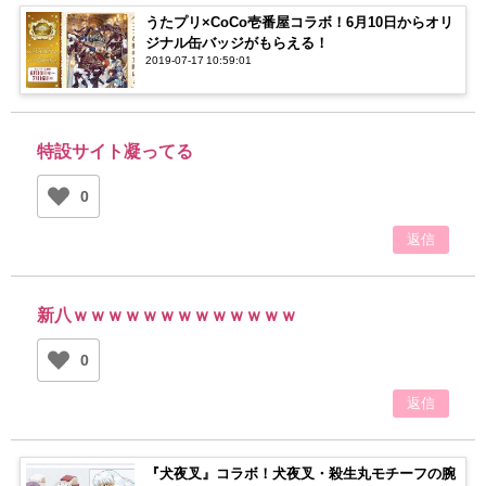
うたプリ×CoCo壱番屋コラボ！6月10日からオリ
ジナル缶バッジがもらえる！
2019-07-17 10:59:01
特設サイト凝ってる
0
返信
新八ｗｗｗｗｗｗｗｗｗｗｗｗｗ
0
返信
『犬夜叉』コラボ！犬夜叉・殺生丸モチーフの腕