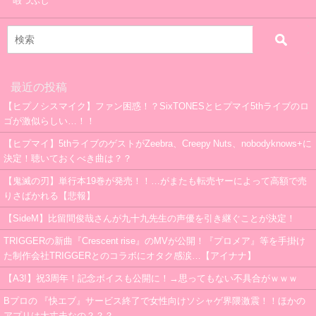
暇つぶし
最近の投稿
【ヒプノシスマイク】ファン困惑！？SixTONESとヒプマイ5thライブのロ
ゴが激似らしい…！！
【ヒプマイ】5thライブのゲストがZeebra、Creepy Nuts、nobodyknows+に
決定！聴いておくべき曲は？？
【鬼滅の刃】単行本19巻が発売！！…がまたも転売ヤーによって高額で売
りさばかれる【悲報】
【SideM】比留間俊哉さんが九十九先生の声優を引き継ぐことが決定！
TRIGGERの新曲『Crescent rise』のMVが公開！『プロメア』等を手掛け
た制作会社TRIGGERとのコラボにオタク感涙…【アイナナ】
【A3!】祝3周年！記念ボイスも公開に！→思ってもない不具合がｗｗｗ
Bプロの 『快エブ』サービス終了で女性向けソシャゲ界隈激震！！ほかの
アプリは大丈夫なの？？？