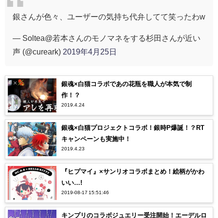
銀さんが色々、ユーザーの気持ち代弁してて笑ったわw
— Soltea@若本さんのモノマネをする杉田さんが近い
声 (@cureark)
2019年4月25日
銀魂×白猫コラボであの花瓶を職人が本気で制
作！？
2019.4.24
銀魂×白猫プロジェクトコラボ！銀時P爆誕！？RT
キャンペーンも実施中！
2019.4.23
『ヒプマイ』×サンリオコラボまとめ！絵柄がかわ
いい…!
2019-08-17 15:51:46
キンプリのコラボジュエリー受注開始！エーデルロ