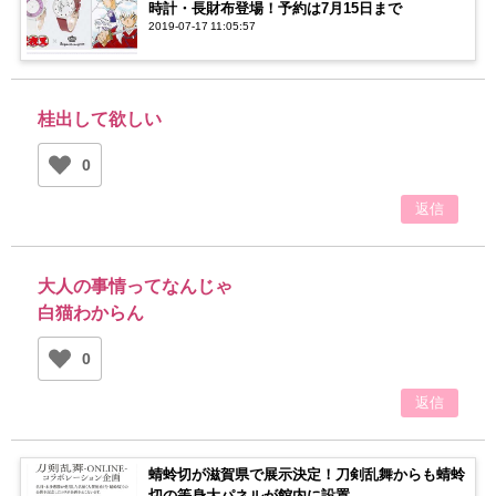
時計・長財布登場！予約は7月15日まで
2019-07-17 11:05:57
桂出して欲しい
0
返信
大人の事情ってなんじゃ
白猫わからん
0
返信
蜻蛉切が滋賀県で展示決定！刀剣乱舞からも蜻蛉
切の等身大パネルが館内に設置