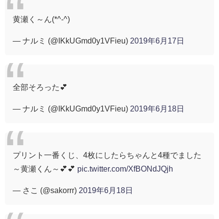
黄瀬く～ん(*^-^)
— ナルミ (@IKkUGmd0y1VFieu)
2019年6月17日
全部そろった💕
— ナルミ (@IKkUGmd0y1VFieu)
2019年6月18日
プリント一番くじ、4枚にしたらちゃんと4種でました
～黄瀬くん～💕💕
pic.twitter.com/XfBONdJQjh
— さこ (@sakorrr)
2019年6月18日