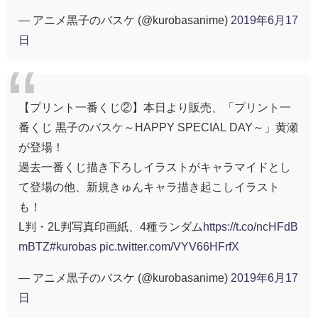
— アニメ黒子のバスケ (@kurobasanime)
2019年6月17
日
【プリント一番くじ②】本日より販売、「プリント一
番くじ 黒子のバスケ～HAPPY SPECIAL DAY～」黄瀬
が登場！
過去一番くじ描き下ろしイラストがキャラマイドとし
て登場の他、新規きゅんキャラ描き起こしイラスト
も！
L判・2L判写真印画紙、4種ランダム
https://t.co/ncHFdB
mBTZ
#kurobas
pic.twitter.com/VYV66HFrfX
— アニメ黒子のバスケ (@kurobasanime)
2019年6月17
日