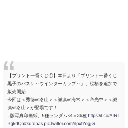
【プリント一番くじ①】本日より「プリント一番くじ
黒子のバスケ～ウインターカップ～」、絵柄を追加で
販売開始！
今回は＜秀徳vs洛山＞＜誠凛vs海常＞＜帝光中＞＜誠
凛vs洛山＞が登場です！
L版写真印画紙、9種ランダム×4＝36種
https://t.co/ArRT
BgkdQb
#kurobas
pic.twitter.com/rIpxfYogjG