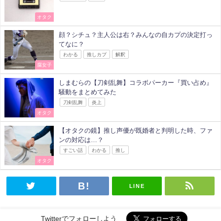
オタク
顔？シチュ？主人公は右？みんなの自カプの決定打っ
てなに？
わかる
推しカプ
解釈
腐女子
しまむらの【刀剣乱舞】コラボパーカー『買い占め』
騒動をまとめてみた
刀剣乱舞
炎上
オタク
【オタクの鏡】推し声優が既婚者と判明した時、ファ
ンの対応は…？
すごい話
わかる
推し
オタク
LINE
Twitterでフォローしよう