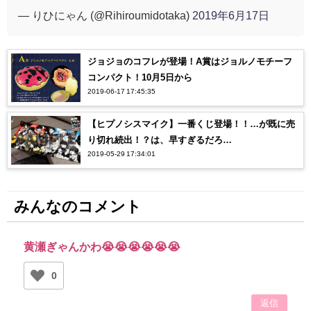
— りひにゃん (@Rihiroumidotaka)
2019年6月17日
ジョジョのコフレが登場！A賞はジョルノモチーフ
コンパクト！10月5日から
2019-06-17 17:45:35
【ヒプノシスマイク】一番くじ登場！！…が既に売
り切れ続出！？は、早すぎるだろ…
2019-05-29 17:34:01
みんなのコメント
黄瀬ぎゃんかわ😭😭😭😭😭😭
0
返信