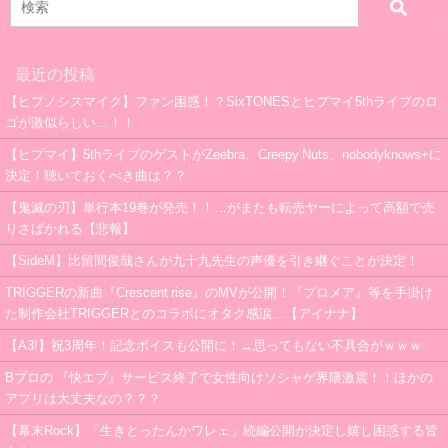
最近の投稿
【ヒプノシスマイク】ファン困惑！？SixTONESとヒプマイ5thライブのロ
ゴが激似らしい…！！
【ヒプマイ】5thライブのゲストがZeebra、Creepy Nuts、nobodyknows+に
決定！聴いておくべき曲は？？
【鬼滅の刃】単行本19巻が発売！！…がまたも転売ヤーによって高額で売
りさばかれる【悲報】
【SideM】比留間俊哉さんが九十九先生の声優を引き継ぐことが決定！
TRIGGERの新曲『Crescent rise』のMVが公開！『プロメア』等を手掛け
た制作会社TRIGGERとのコラボにオタク感涙…【アイナナ】
【A3!】祝3周年！記念ボイスも公開に！→思ってもない不具合がｗｗｗ
Bプロの 『快エブ』サービス終了で女性向けソシャゲ界隈激震！！ほかの
アプリは大丈夫なの？？？
【幕末Rock】「生きとったんかワレェ」続編公開が決定し嬉し困惑する皆