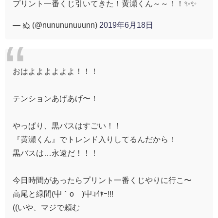
プリント一番くじ引いてきた！黄瀬くん～～！！✨✨
— ぬ (@nunununuuunn)
2019年6月18日
おはよよよよよよ！！！
テンションあげあげ〜！
やっぱり、黒バスはすごい！！
『黄瀬くん』でトレンド入りしてるんだから！
黒バスは…永遠だ！！！
今日時間があったらプリント一番くじやりに行こ〜
高尾と緑間(屮｀о´)屮ｺｲﾔｰ!!!
((いや、マジで頼む