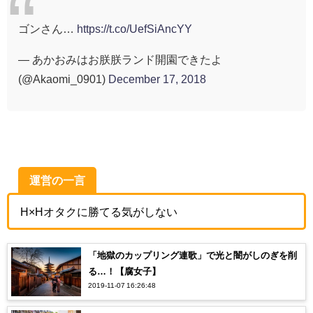
ゴンさん…
https://t.co/UefSiAncYY
— あかおみはお朕朕ランド開園できたよ
(@Akaomi_0901)
December 17, 2018
運営の一言
H×Hオタクに勝てる気がしない
「地獄のカップリング連歌」で光と闇がしのぎを削
る…！【腐女子】
2019-11-07 16:26:48