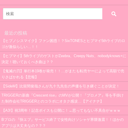
最近の投稿
【ヒプノシスマイク】ファン困惑！？SixTONESとヒプマイ5thライブのロ
ゴが激似らしい…！！
【ヒプマイ】5thライブのゲストがZeebra、Creepy Nuts、nobodyknows+に
決定！聴いておくべき曲は？？
【鬼滅の刃】単行本19巻が発売！！…がまたも転売ヤーによって高額で売
りさばかれる【悲報】
【SideM】比留間俊哉さんが九十九先生の声優を引き継ぐことが決定！
TRIGGERの新曲『Crescent rise』のMVが公開！『プロメア』等を手掛け
た制作会社TRIGGERとのコラボにオタク感涙…【アイナナ】
【A3!】祝3周年！記念ボイスも公開に！→思ってもない不具合がｗｗｗ
Bプロの 『快エブ』サービス終了で女性向けソシャゲ界隈激震！！ほかの
アプリは大丈夫なの？？？