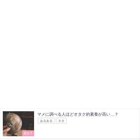
マメに調べる人ほどオタク的素養が高い…？
あるある
ネタ
腐女子