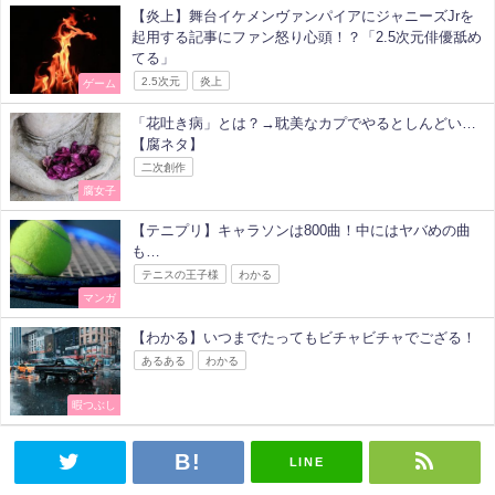
【炎上】舞台イケメンヴァンパイアにジャニーズJrを
起用する記事にファン怒り心頭！？「2.5次元俳優舐め
てる」
2.5次元
炎上
ゲーム
「花吐き病」とは？→耽美なカプでやるとしんどい…
【腐ネタ】
二次創作
腐女子
【テニプリ】キャラソンは800曲！中にはヤバめの曲
も…
テニスの王子様
わかる
マンガ
【わかる】いつまでたってもビチャビチャでござる！
あるある
わかる
暇つぶし
LINE