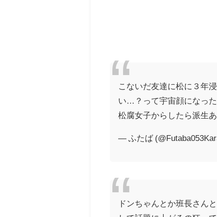
こないだ友達に松に３年
い…？って宇宙顔になっ
松腐女子からしたら派生あ
— ふたば (@Futaba053Kar
ドンちゃんとか班長さん