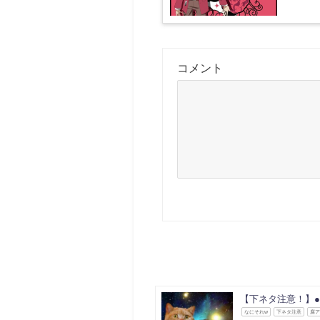
コメント
【下ネタ注意！】
なにそれw
下ネタ注意
腐