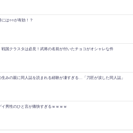
持には○○が有効！？
】戦国クラスタは必見！武将の名前が付いたチョコがオシャレな件
の生みの親に同人誌を読まれる経験が凄すぎる…「刀匠が涙した同人誌」
ゲイ男性のひと言が痛快すぎるｗｗｗｗ