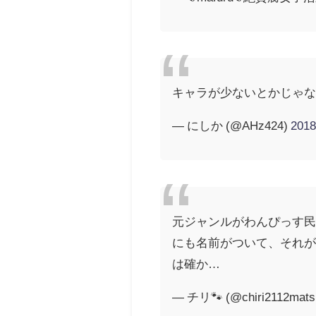
キャラが少ないとかじゃな
— にしか (@AHz424)
201
元ジャンルがわんぴっす民
にも名前がついて、それ
は確か…
— チリ🐾 (@chiri2112mats