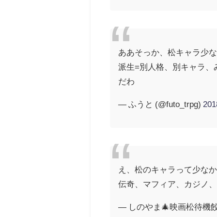
ああそっか、松キャラ少な
派生=別人格、別キャラ、
だわ
— ふうと (@futo_trpg)
20
え、松のキャラって少なか
伝奇、マフィア、カジノ、魔
— しのやま🎄映画松待機餃子 (