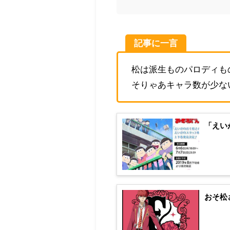
記事に一言
松は派生ものパロディも
そりゃあキャラ数が少な
「えい
おそ松