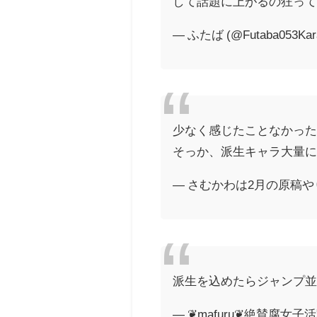
して話題に上がるの狂っ
— ふたば (@Futaba053Kar
少なく感じたことなかった
そっか、派生キャラ大量
— さむかわは2月の原稿やりなよ
派生を込めたらジャンプ
— ❦mafuru❦絶賛腐女子活動