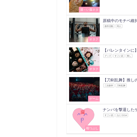
濃～い腐ネタ
原稿中のモチベ維
創作活動
同人
オタク
【バレンタインに
グッズ
すごい話
推し
オタク
【刀剣乱舞】推し
二次創作
刀剣乱舞
ゲーム
ナンパを撃退した
すごい話
なにそれw
暇つぶし