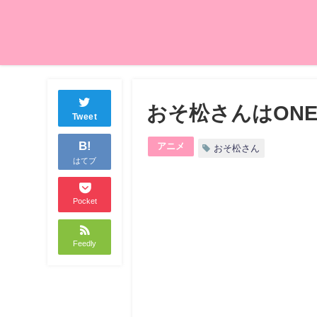
おそ松さんはONE
Tweet
B!
アニメ
おそ松さん
はてブ
Pocket
Feedly