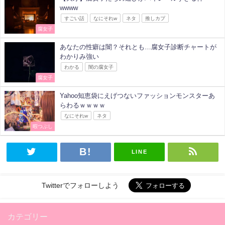
wwww
すごい話
なにそれw
ネタ
推しカプ
腐女子
あなたの性癖は闇？それとも…腐女子診断チャートが
わかりみ強い
わかる
闇の腐女子
腐女子
Yahoo知恵袋にえげつないファッションモンスターあ
らわるｗｗｗｗ
なにそれw
ネタ
暇つぶし
LINE
Twitterでフォローしよう
カテゴリー