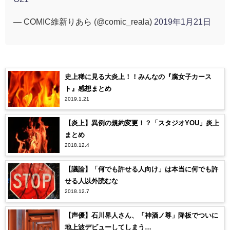
— COMIC維新りあら (@comic_reala)
2019年1月21日
史上稀に見る大炎上！！みんなの『腐女子カース
ト』感想まとめ
2019.1.21
【炎上】異例の規約変更！？「スタジオYOU」炎上
まとめ
2018.12.4
【議論】「何でも許せる人向け」は本当に何でも許
せる人以外読むな
2018.12.7
【声優】石川界人さん、「神酒ノ尊」降板でついに
地上波デビューしてしまう…