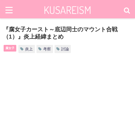
『腐女子カースト～底辺同士のマウント合戦
（1）』炎上経緯まとめ
腐女子
炎上
考察
討論