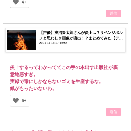
4+
返信
【声優】浅沼晋太郎さんが炎上…？リベンジポル
ノと思わしき画像が流出！？まとめてみた【デ
2021-11-18 17:45:56
マ？】
炎上するってわかっててこの手の本出す出版社が底
意地悪すぎ。
実録で毒にしかならないゴミを生産するな。
紙がもったいないわ。
5+
返信