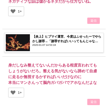
ネガティブな話は儲かるネタだから仕方ないね。
1+
返信
【炎上】ヒプマイ運営、今度はふせったーでやら
かし謝罪→「謝罪すればいいってもんじゃな
2020-01-07 14:53:18
い！」「謝罪したから良くない？」【賛否両論】
身だしなみ整えてないんだからある程度言われても
しょうがないだろ。整える気がないなら諦めて自虐
に走るか無視するかすればいいだけなのに
本当にマンさんって脳内ガバガバでアホなんだよな
1+
返信