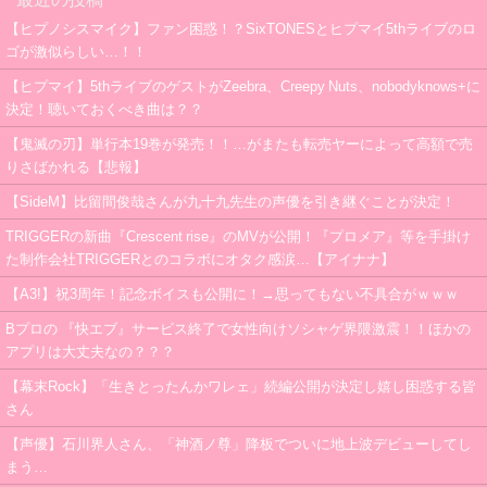
【ヒプノシスマイク】ファン困惑！？SixTONESとヒプマイ5thライブのロ
ゴが激似らしい…！！
【ヒプマイ】5thライブのゲストがZeebra、Creepy Nuts、nobodyknows+に
決定！聴いておくべき曲は？？
【鬼滅の刃】単行本19巻が発売！！…がまたも転売ヤーによって高額で売
りさばかれる【悲報】
【SideM】比留間俊哉さんが九十九先生の声優を引き継ぐことが決定！
TRIGGERの新曲『Crescent rise』のMVが公開！『プロメア』等を手掛け
た制作会社TRIGGERとのコラボにオタク感涙…【アイナナ】
【A3!】祝3周年！記念ボイスも公開に！→思ってもない不具合がｗｗｗ
Bプロの 『快エブ』サービス終了で女性向けソシャゲ界隈激震！！ほかの
アプリは大丈夫なの？？？
【幕末Rock】「生きとったんかワレェ」続編公開が決定し嬉し困惑する皆
さん
【声優】石川界人さん、「神酒ノ尊」降板でついに地上波デビューしてし
まう…