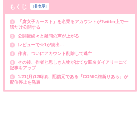
もくじ
[
非表示
]
「腐女子カースト」を名乗るアカウントがTwitter上で一
1
話だけ公開する
公開後続々と疑問の声が上がる
2
レビューで☆1が続出…
3
作者、ついにアカウント削除して逃亡
4
その後、作者と思しき人物がはてな匿名ダイアリーにて
5
記事をアップ
1/21(月)12時頃、配信元である『COMIC維新りあら』が
6
配信停止を発表