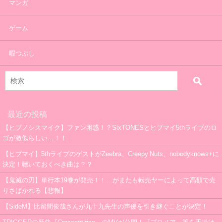
マンガ
ゲーム
暇つぶし
最近の投稿
【ヒプノシスマイク】ファン困惑！？SixTONESとヒプマイ5thライブのロ
ゴが激似らしい…！！
【ヒプマイ】5thライブのゲストがZeebra、Creepy Nuts、nobodyknows+に
決定！聴いておくべき曲は？？
【鬼滅の刃】単行本19巻が発売！！…がまたも転売ヤーによって高額で売
りさばかれる【悲報】
【SideM】比留間俊哉さんが九十九先生の声優を引き継ぐことが決定！