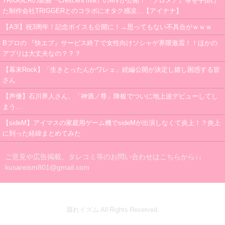
TRIGGERの新曲『Crescent rise』のMVが公開！『プロメア』等を手掛け
た制作会社TRIGGERとのコラボにオタク感涙…【アイナナ】
【A3!】祝3周年！記念ボイスも公開に！→思ってもない不具合がｗｗｗ
Bプロの 『快エブ』サービス終了で女性向けソシャゲ界隈激震！！ほかの
アプリは大丈夫なの？？？
【幕末Rock】「生きとったんかワレェ」続編公開が決定し嬉し困惑する皆
さん
【声優】石川界人さん、「神酒ノ尊」降板でついに地上波デビューしてし
まう…
【sideM】アイマスの家庭用ゲーム機でsideMが出演しなくて炎上！？炎上
に到った経緯まとめてみた
ご意見や広告掲載、タレコミ等のお問い合わせはこちらから↓↓
kusareism801@gmail.com
腐れイズム All Rights Reserved.