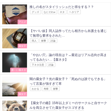
推しの名がスタイリッシュだと得をする？？
グッズ
なにそれw
ネタ
ヘタリア
アニメ
【ヤバい奴】同人誌作ってたら相方から弁護士を通じ
て無理な要求をされた…
同人
衝撃
討論
腐女子
「やおい穴」論の現在は？→最近はリアル志向が高ま
ってるみたい…【腐ネタ】
下ネタ注意
討論
濃～い腐ネタ
闇の腐女子？光の腐女子？「死ぬのは誰でもできる」
って言葉が強すぎて草
わかる
考察
衝撃
腐女子
【腐女子の鑑】15年以上ダミーのサークルと自サーク
ルを両立させてた腐女子がスゴすぎる