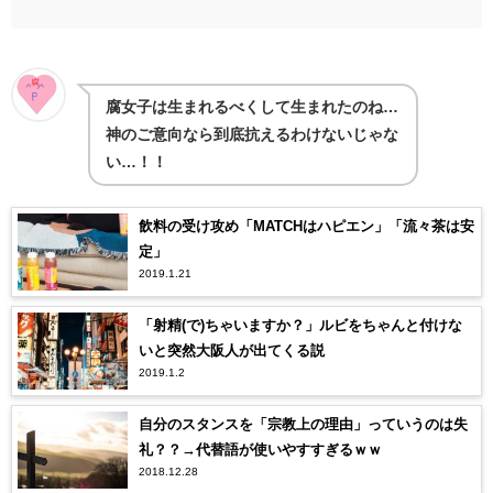
腐女子は生まれるべくして生まれたのね…
神のご意向なら到底抗えるわけないじゃな
い…！！
飲料の受け攻め「MATCHはハピエン」「流々茶は安
定」
2019.1.21
「射精(で)ちゃいますか？」ルビをちゃんと付けな
いと突然大阪人が出てくる説
2019.1.2
自分のスタンスを「宗教上の理由」っていうのは失
礼？？→代替語が使いやすすぎるｗｗ
2018.12.28