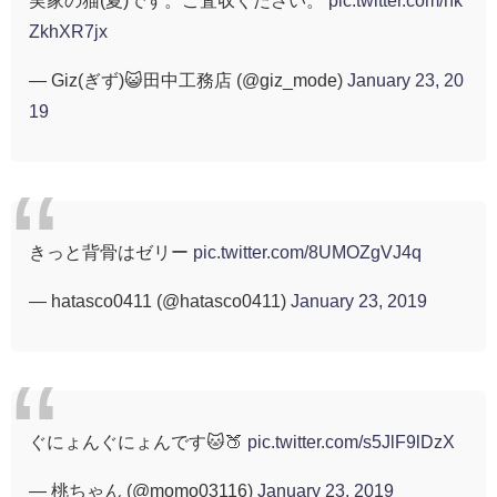
ZkhXR7jx
— Giz(ぎず)😺田中工務店 (@giz_mode)
January 23, 20
19
きっと背骨はゼリー
pic.twitter.com/8UMOZgVJ4q
— hatasco0411 (@hatasco0411)
January 23, 2019
ぐにょんぐにょんです🐱🍑
pic.twitter.com/s5JlF9lDzX
— 桃ちゃん (@momo03116)
January 23, 2019