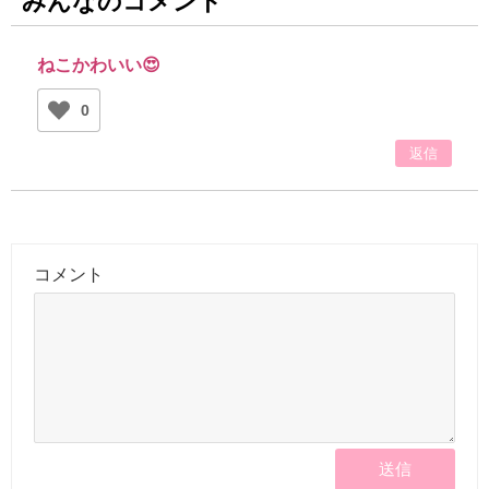
みんなのコメント
ねこかわいい😍
0
返信
コメント