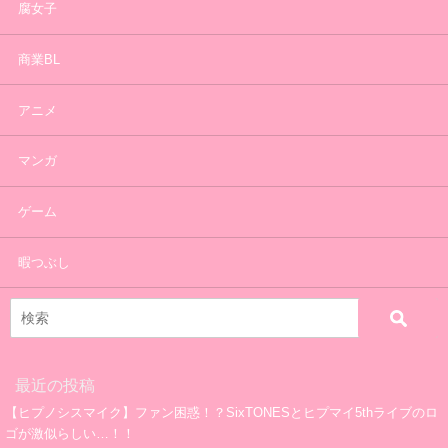
腐女子
商業BL
アニメ
マンガ
ゲーム
暇つぶし
最近の投稿
【ヒプノシスマイク】ファン困惑！？SixTONESとヒプマイ5thライブのロ
ゴが激似らしい…！！