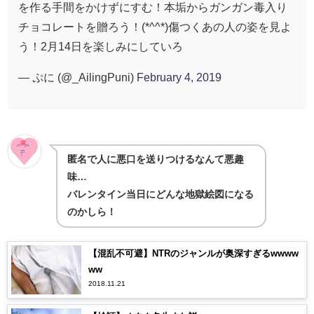
を作る手間をかけずにすむ！本垢からガンガン毒入り
チョコレートを贈ろう！(*^^*)傷つくあの人の姿を見よ
う！2月14日を楽しみにしていろ
— ぷに (@_AilingPuni)
February 4, 2019
匿名で人に悪口を送りつけるなんて悪趣
味…
バレンタイン当日にどんな地獄絵図になる
のかしら！
【混乱不可避】NTRのジャンルが奥深すぎるwwww
ww
2018.11.21