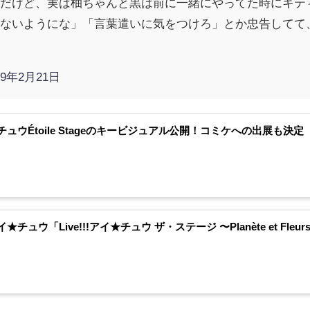
話だけど、実は柚ちゃんと黒は前に一緒にやってた時にキテ
がないようにな」「言葉遣いに気をつけろ」とか忠告してて
19年2月21日
チュウÉtoile Stageのキービジュアル公開！コミケへの出展も決定
★チュウ「Live!!!アイ★チュウ ザ・ステージ 〜Planète et Fl