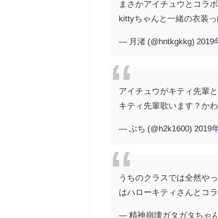
まさかアイチュウとコラ
kittyちゃんと一緒の衣
— 月渚 (@hntkgkkg)
201
アイチュウがキティ先輩
キティ先輩歌います？かわ
— ぶち (@h2k1600)
2019
うちのクラスでは全然や
はハローキティさんとコ
— 精神崩壊ガタガタちゃん (@o