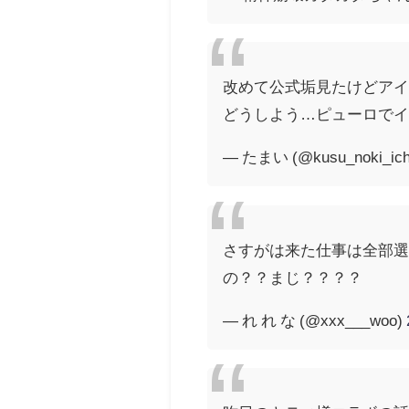
改めて公式垢見たけどア
どうしよう…ピューロで
— たまい (@kusu_noki_ic
さすがは来た仕事は全部
の？？まじ？？？？
— れ れ な (@xxx___woo)