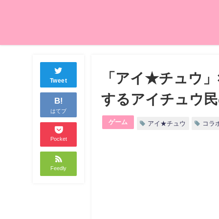
「アイ★チュウ」×
Tweet
するアイチュウ民
B!
はてブ
ゲーム
アイ★チュウ
コラ
Pocket
Feedly