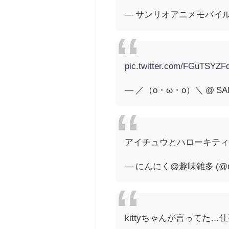
— サンリオアニメモバイル【公
pic.twitter.com/FGuTSYZF
— ／（o・ω・o）＼ @ SANRIO
アイチュウとハローキティ
— にんにく@趣味雑多 (@na
kittyちゃんが言ってた