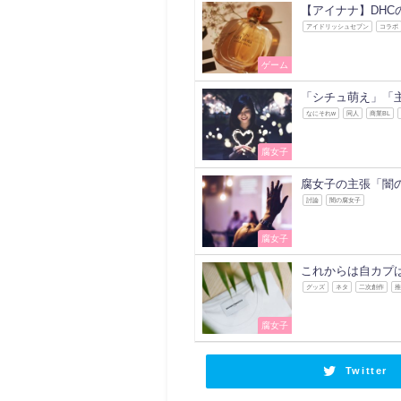
【アイナナ】DH
アイドリッシュセブン
コラボ
ゲーム
「シチュ萌え」「
なにそれw
同人
商業BL
腐女子
腐女子の主張「闇
討論
闇の腐女子
腐女子
これからは自カプ
グッズ
ネタ
二次創作
腐女子
Twitter