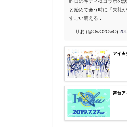
昨日のキティ様コラボの
と始めて会う時に「失礼
すごい萌える…
— りお (@OwO2OwO)
20
アイ★
舞台アイ