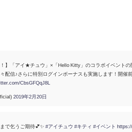
】「アイ★チュウ」×「Hello Kitty」のコラボイベン
々配信♪さらに特別ログインボーナスも実施します！開催
witter.com/CbsGFQqJ8L
cial)
2019年2月20日
まで乞うご期待💕✨
#アイチュウ
#キティ
#イベント
https: