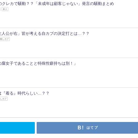
Cのクレカで騒動？？「未成年は顧客じゃない」発言の騒動まとめ
炎上
主人公が右」皆が考える自カプの決定打とは…？？
推しカプ
の腐女子であることと特殊性癖持ちは別！」
は『着る』時代らしい…？？
推しカプ
はてブ