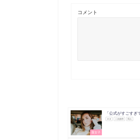
コメント
「公式がすごすぎ
ネタ
二次創作
同人
腐女子