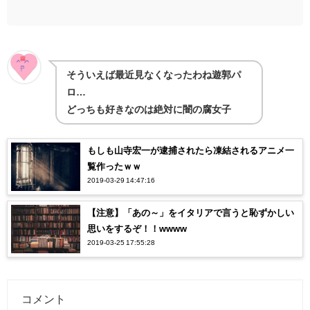
そういえば最近見なくなったわね遊郭パ
ロ…
どっちも好きなのは絶対に闇の腐女子
もしも山寺宏一が逮捕されたら凍結されるアニメ一
覧作ったｗｗ
2019-03-29 14:47:16
【注意】「あの～」をイタリアで言うと恥ずかしい
思いをするぞ！！wwww
2019-03-25 17:55:28
コメント