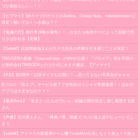
ゴが激似らしい…！！
【ヒプマイ】5thライブのゲストがZeebra、Creepy Nuts、nobodyknows+に
決定！聴いておくべき曲は？？
【鬼滅の刃】単行本19巻が発売！！…がまたも転売ヤーによって高額で売
りさばかれる【悲報】
【SideM】比留間俊哉さんが九十九先生の声優を引き継ぐことが決定！
TRIGGERの新曲『Crescent rise』のMVが公開！『プロメア』等を手掛け
た制作会社TRIGGERとのコラボにオタク感涙…【アイナナ】
【A3!】祝3周年！記念ボイスも公開に！→思ってもない不具合がｗｗｗ
Bプロの 『快エブ』サービス終了で女性向けソシャゲ界隈激震！！ほかの
アプリは大丈夫なの？？？
【幕末Rock】「生きとったんかワレェ」続編公開が決定し嬉し困惑する皆
さん
【声優】石川界人さん、「神酒ノ尊」降板でついに地上波デビューしてし
まう…
【sideM】アイマスの家庭用ゲーム機でsideMが出演しなくて炎上！？炎上