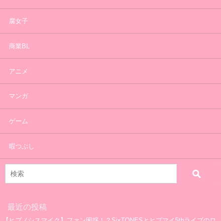
腐女子
商業BL
アニメ
マンガ
ゲーム
暇つぶし
最近の投稿
【ヒプノシスマイク】ファン困惑！？SixTONESとヒプマイ5thライブのロ