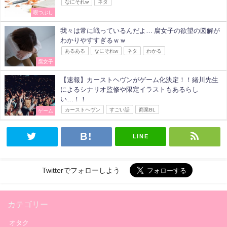
なにそれw
ネタ
暇つぶし
我々は常に戦っているんだよ… 腐女子の欲望の図解が
わかりやすすぎるｗｗ
あるある
なにそれw
ネタ
わかる
腐女子
【速報】カーストヘヴンがゲーム化決定！！緒川先生
によるシナリオ監修や限定イラストもあるらし
い…！！
カーストヘヴン
すごい話
商業BL
ゲーム
LINE
Twitterでフォローしよう
カテゴリー
オタク