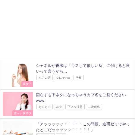
シャネルが香水は「キスして欲しい所」に付けると良
いって言うから…
すごい話
なにそれw
考察
腐女子
図らずも下ネタになっちゃうカプ名をご覧ください
www
あるある
ネタ
下ネタ注意
二次創作
濃～い腐ネタ
「アッッッッッ！！！！！この問題、進研ゼミでやっ
たとこだッッッッッ！！！！！」