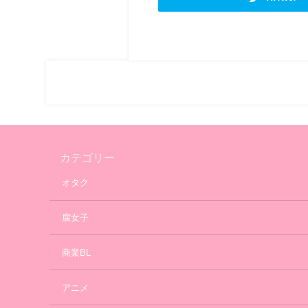
カテゴリー
オタク
腐女子
商業BL
アニメ