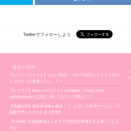
Twitterでフォローしよう
最近の投稿
【ヒプノシスマイク】ファン困惑！？SixTONESとヒプマイ5thラ
イブのロゴが激似らしい…！！
【ヒプマイ】5thライブのゲストがZeebra、Creepy Nuts、
nobodyknows+に決定！聴いておくべき曲は？？
【鬼滅の刃】単行本19巻が発売！！…がまたも転売ヤーによって
高額で売りさばかれる【悲報】
【SideM】比留間俊哉さんが九十九先生の声優を引き継ぐことが
決定！