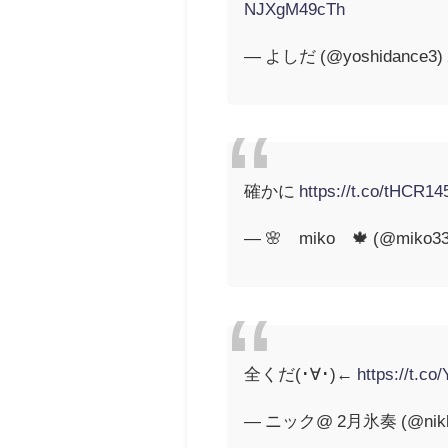
NJXgM49cTh
— よしだ (@yoshidance3)
確かに
https://t.co/tHCR1
— 🌸ØmikoØ🍁 (@miko3
全くだ(･∀･)←
https://t.
— ニック@ 2月氷奏 (@nikk