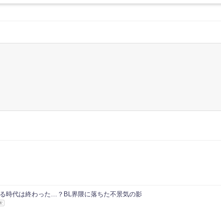
する時代は終わった…？BL界隈に落ちた不景気の影
釈