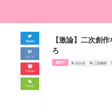
【激論】二次創作
Tweet
ろ
B!
はてブ
腐女子
わかる
二次創作
Pocket
Feedly