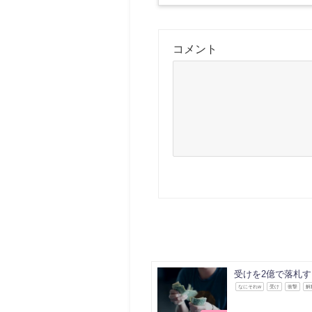
コメント
受けを2億で落札
なにそれw
受け
衝撃
解