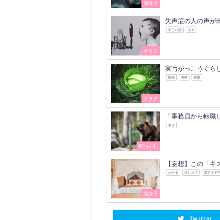
腐女子
失声症の人の声が
すごい話
ネタ
オタク
実写がっこうぐら
映画
考察
衝撃
オタク
「事務員から転職
ネタ
暇つぶし
【妄想】この「キ
わかる
推しカプ
腐アイデ
腐女子
Twitter