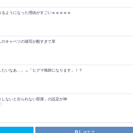
出るようになった理由がすごいｗｗｗｗｗ
しのキャベツの描写が酷すぎて草
したいなあ…」→「ヒグマ猟師になります」！？
スしないと出られない部屋」の設定が神
ア
はてブ