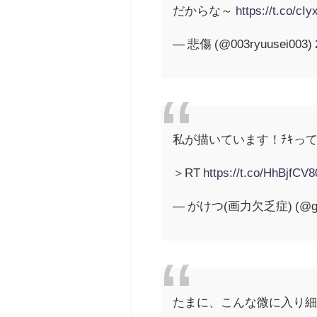
だからな～
https://t.co/c
— 悲傷 (@003ryuusei003)
私が描いています！ﾁｷっ
＞RT
https://t.co/HhBjfCV8
— がけつ(画力欠乏症) (@gak
たまに、こんな微に入り