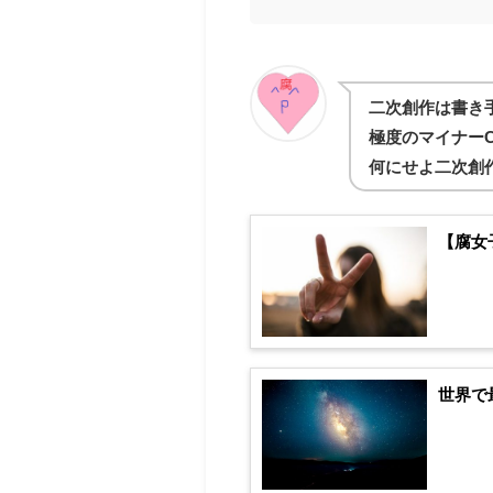
二次創作は書き
極度のマイナー
何にせよ二次創
【腐女
世界で