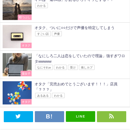
わかる
暇つぶし
オタク、ついに○○だけで声優を特定してしまう
すごい話
声優
オタク
「なにしろ二人は恋をしていたので理論」強すぎワロ
タwwwww
なにそれw
わかる
受け
推しカプ
腐女子
オタク「完売おめでとうございます！！！」店員
「？？？」
あるある
わかる
オタク
LINE