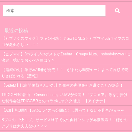
最近の投稿
【ヒプノシスマイク】ファン困惑！？SixTONESとヒプマイ5thライブのロ
ゴが激似らしい…！！
【ヒプマイ】5thライブのゲストがZeebra、Creepy Nuts、nobodyknows+に
決定！聴いておくべき曲は？？
【鬼滅の刃】単行本19巻が発売！！…がまたも転売ヤーによって高額で売
りさばかれる【悲報】
【SideM】比留間俊哉さんが九十九先生の声優を引き継ぐことが決定！
TRIGGERの新曲『Crescent rise』のMVが公開！『プロメア』等を手掛け
た制作会社TRIGGERとのコラボにオタク感涙…【アイナナ】
【A3!】祝3周年！記念ボイスも公開に！→思ってもない不具合がｗｗｗ
Bプロの 『快エブ』サービス終了で女性向けソシャゲ界隈激震！！ほかの
アプリは大丈夫なの？？？