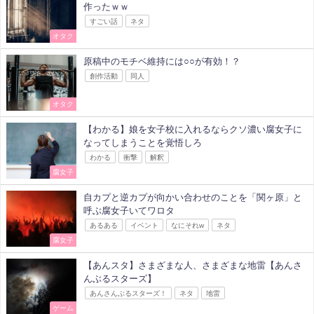
作ったｗｗ
すごい話
ネタ
オタク
原稿中のモチベ維持には○○が有効！？
創作活動
同人
オタク
【わかる】娘を女子校に入れるならクソ濃い腐女子に
なってしまうことを覚悟しろ
わかる
衝撃
解釈
腐女子
自カプと逆カプが向かい合わせのことを「関ヶ原」と
呼ぶ腐女子いてワロタ
あるある
イベント
なにそれw
ネタ
腐女子
【あんスタ】さまざまな人、さまざまな地雷【あんさ
んぶるスターズ】
あんさんぶるスターズ！
ネタ
地雷
ゲーム