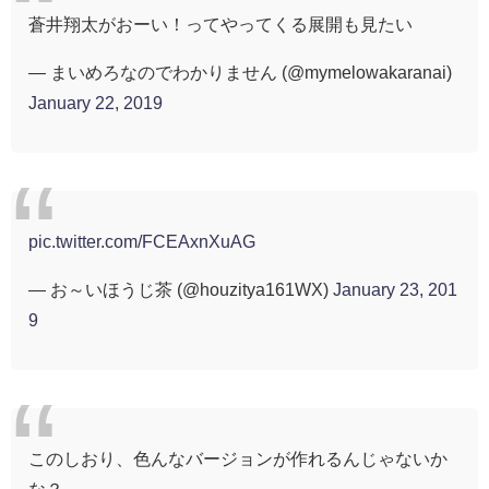
蒼井翔太がおーい！ってやってくる展開も見たい
— まいめろなのでわかりません (@mymelowakaranai)
January 22, 2019
pic.twitter.com/FCEAxnXuAG
— お～いほうじ茶 (@houzitya161WX)
January 23, 201
9
このしおり、色んなバージョンが作れるんじゃないか