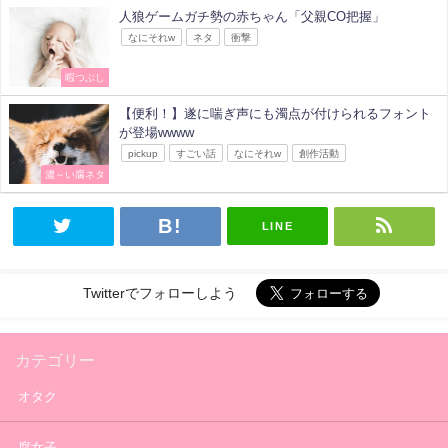
人狼ゲームガチ勢の赤ちゃん「父親CO把握」
なにそれw
ネタ
衝撃
暇つぶし
【便利！】遂に喘ぎ声にも濁点が付けられるフォント
が登場wwww
pickup
すごい話
なにそれw
創作活動
濃～い腐ネタ
LINE
Twitterでフォローしよう
カテゴリー
オタク
腐女子