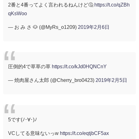
2番と4番ってよく言われるねんけど🤔
https://t.co/qZBh
qKsWoo
— お み さ 🐶 (@MyRs_o1209)
2019年2月6日
圧倒的4で草草の草
https://t.co/kJd0HQNCnY
— 焼肉屋さん太郎 (@Cherry_bro0423)
2019年2月5日
5です(ﾉ･∀･)ﾉ
VCしてる意味ないっw
https://t.co/eqtjbCF5ax