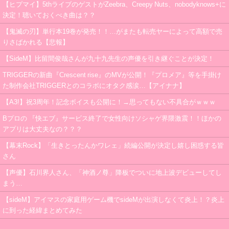
【ヒプマイ】5thライブのゲストがZeebra、Creepy Nuts、nobodyknows+に
決定！聴いておくべき曲は？？
【鬼滅の刃】単行本19巻が発売！！…がまたも転売ヤーによって高額で売
りさばかれる【悲報】
【SideM】比留間俊哉さんが九十九先生の声優を引き継ぐことが決定！
TRIGGERの新曲『Crescent rise』のMVが公開！『プロメア』等を手掛け
た制作会社TRIGGERとのコラボにオタク感涙…【アイナナ】
【A3!】祝3周年！記念ボイスも公開に！→思ってもない不具合がｗｗｗ
Bプロの 『快エブ』サービス終了で女性向けソシャゲ界隈激震！！ほかの
アプリは大丈夫なの？？？
【幕末Rock】「生きとったんかワレェ」続編公開が決定し嬉し困惑する皆
さん
【声優】石川界人さん、「神酒ノ尊」降板でついに地上波デビューしてし
まう…
【sideM】アイマスの家庭用ゲーム機でsideMが出演しなくて炎上！？炎上
に到った経緯まとめてみた