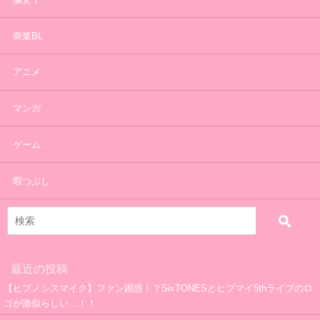
商業BL
アニメ
マンガ
ゲーム
暇つぶし
最近の投稿
【ヒプノシスマイク】ファン困惑！？SixTONESとヒプマイ5thライブのロ
ゴが激似らしい…！！