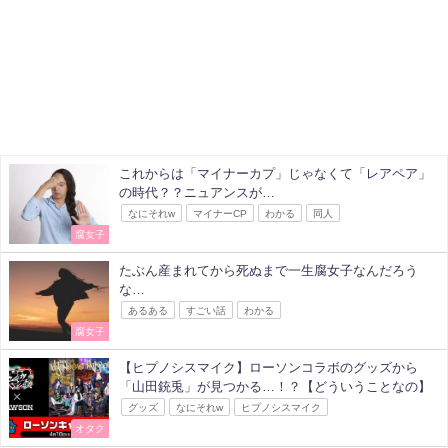
これからは「マイナーカプ」じゃなくて「レアペア」
の時代？？ニュアンスが…
なにそれw
マイナーCP
わかる
同人
腐女子
たぶん産まれてから死ぬまで一生腐女子なんだろう
な…
あるある
すごい話
わかる
腐女子
【ヒプノシスマイク】ローソンコラボのグッズから
「山田銃兎」が見つかる…！？【どういうことなの】
グッズ
なにそれw
ヒプノシスマイク
オタク