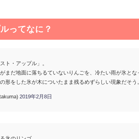
プルってなに？
ースト・アップル」。
るがまだ地面に落ちるていないりんごを、冷たい雨が氷とな
ごの形をした氷が木についたまま残るめずらしい現象だそう
itakuma)
2019年2月8日
がる氷のリンゴ。