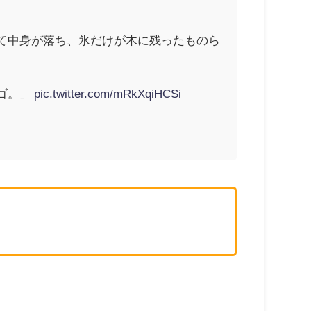
て中身が落ち、氷だけが木に残ったものら
ゴ。」
pic.twitter.com/mRkXqiHCSi