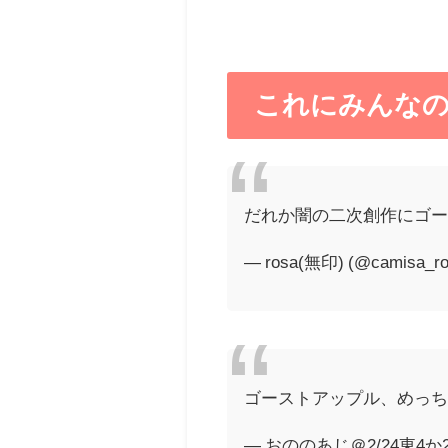
これにみんなの
だれか闇の二次創作にゴー
— rosa(無印) (@camisa_r
ゴーストアップル、めっ
— おののあじ＠2/24東4か24a 