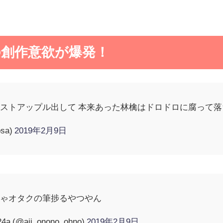
創作意欲が爆発！
ストアップル出して 本来あった林檎はドロドロに腐って落
osa)
2019年2月9日
ちゃオタクの筆捗るやつやん
(@aji_onono_ohno)
2019年2月9日