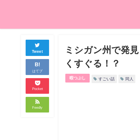
ミシガン州で発見
Tweet
くすぐる！？
B!
はてブ
暇つぶし
すごい話
同人
Pocket
Feedly