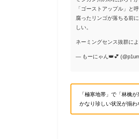
「ゴーストアップル」と
腐ったリンゴが落ちる前
しい。
ネーミングセンス抜群に
— もーにゃん👑💕 (@p1um
「極寒地帯」で「林檎が
かなり珍しい状況が揃わ