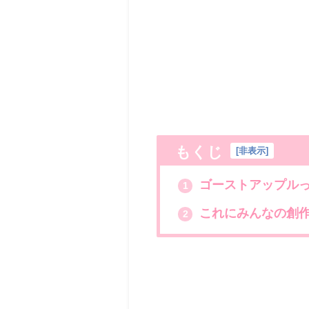
もくじ
[
非表示
]
ゴーストアップル
1
これにみんなの創
2