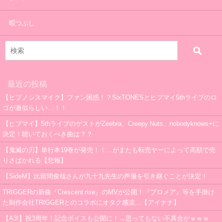
暇つぶし
最近の投稿
【ヒプノシスマイク】ファン困惑！？SixTONESとヒプマイ5thライブのロ
ゴが激似らしい…！！
【ヒプマイ】5thライブのゲストがZeebra、Creepy Nuts、nobodyknows+に
決定！聴いておくべき曲は？？
【鬼滅の刃】単行本19巻が発売！！…がまたも転売ヤーによって高額で売
りさばかれる【悲報】
【SideM】比留間俊哉さんが九十九先生の声優を引き継ぐことが決定！
TRIGGERの新曲『Crescent rise』のMVが公開！『プロメア』等を手掛け
た制作会社TRIGGERとのコラボにオタク感涙…【アイナナ】
【A3!】祝3周年！記念ボイスも公開に！→思ってもない不具合がｗｗｗ