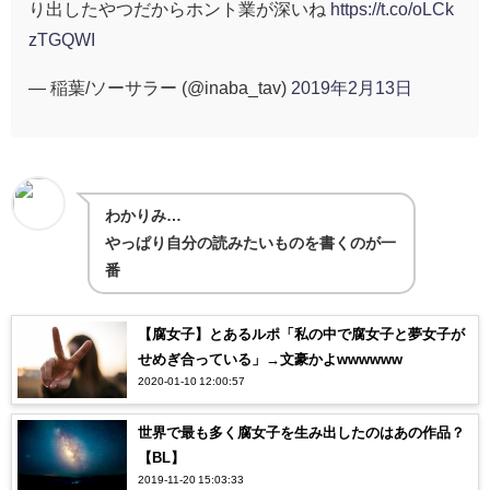
り出したやつだからホント業が深いね
https://t.co/oLCk
zTGQWI
— 稲葉/ソーサラー (@inaba_tav)
2019年2月13日
わかりみ…
やっぱり自分の読みたいものを書くのが一
番
【腐女子】とあるルポ「私の中で腐女子と夢女子が
せめぎ合っている」→文豪かよwwwwww
2020-01-10 12:00:57
世界で最も多く腐女子を生み出したのはあの作品？
【BL】
2019-11-20 15:03:33