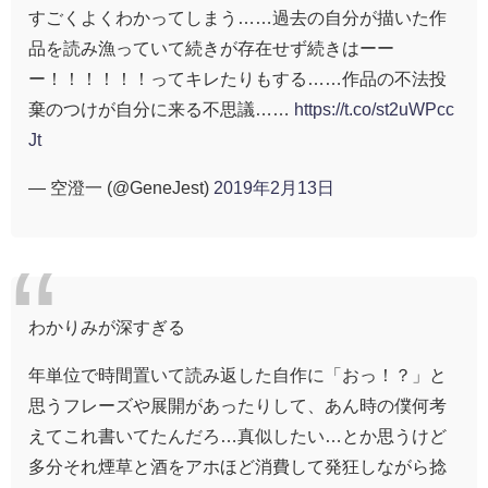
すごくよくわかってしまう……過去の自分が描いた作
品を読み漁っていて続きが存在せず続きはーー
ー！！！！！！ってキレたりもする……作品の不法投
棄のつけが自分に来る不思議……
https://t.co/st2uWPcc
Jt
— 空澄一 (@GeneJest)
2019年2月13日
わかりみが深すぎる
年単位で時間置いて読み返した自作に「おっ！？」と
思うフレーズや展開があったりして、あん時の僕何考
えてこれ書いてたんだろ…真似したい…とか思うけど
多分それ煙草と酒をアホほど消費して発狂しながら捻