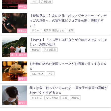
ネタ
刀剣乱舞
ゲーム
【続編発表！】あの名作「ポルノグラファー～インデ
ィゴの気分～」の実写化ビジュアル公開！美麗すぎ
ぃ！
ドラマ
商業BL感想まとめ
衝撃
商業BL
【わかる】「メス堕ちは好きだが心はオスであってほ
しい」派閥の意見
わかる
下ネタ注意
濃～い腐ネタ
お砂糖に絡めた英国ジョークがお洒落で甘々すぎるｗ
ｗ
なにそれw
ネタ
腐女子
我々は常に戦っているんだよ… 腐女子の欲望の図解が
わかりやすすぎるｗｗ
あるある
なにそれw
ネタ
わかる
腐女子