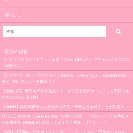
暇つぶし
最近の投稿
【ヒプノシスマイク】ファン困惑！？SixTONESとヒプマイ5thライブのロ
ゴが激似らしい…！！
【ヒプマイ】5thライブのゲストがZeebra、Creepy Nuts、nobodyknows+に
決定！聴いておくべき曲は？？
【鬼滅の刃】単行本19巻が発売！！…がまたも転売ヤーによって高額で売
りさばかれる【悲報】
【SideM】比留間俊哉さんが九十九先生の声優を引き継ぐことが決定！
TRIGGERの新曲『Crescent rise』のMVが公開！『プロメア』等を手掛け
た制作会社TRIGGERとのコラボにオタク感涙…【アイナナ】
【A3!】祝3周年！記念ボイスも公開に！→思ってもない不具合がｗｗｗ