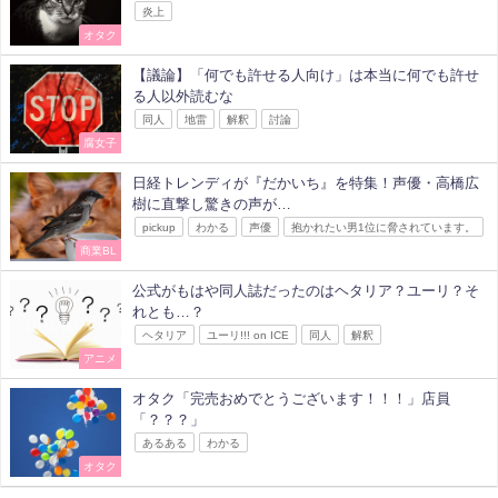
炎上
オタク
【議論】「何でも許せる人向け」は本当に何でも許せ
る人以外読むな
同人
地雷
解釈
討論
腐女子
日経トレンディが『だかいち』を特集！声優・高橋広
樹に直撃し驚きの声が…
pickup
わかる
声優
抱かれたい男1位に脅されています。
商業BL
公式がもはや同人誌だったのはヘタリア？ユーリ？そ
れとも…？
ヘタリア
ユーリ!!! on ICE
同人
解釈
アニメ
オタク「完売おめでとうございます！！！」店員
「？？？」
あるある
わかる
オタク