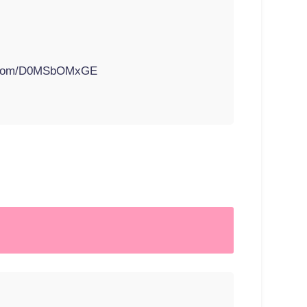
er.com/D0MSbOMxGE