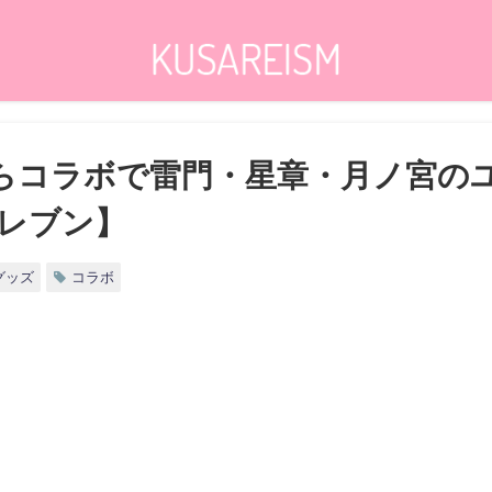
らコラボで雷門・星章・月ノ宮の
レブン】
グッズ
コラボ