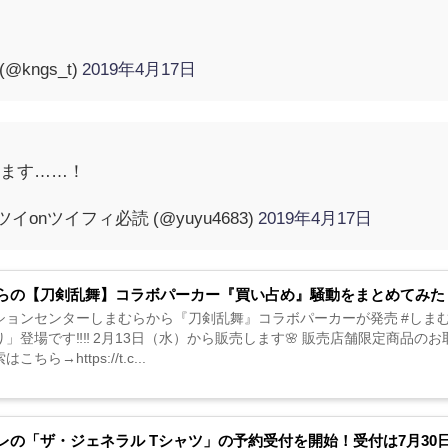
@kngs_t)
2019年4月17日
します……！
イonツイフィ必読 (@yuyu4683)
2019年4月17日
らの【刀剣乱舞】コラボパーカー『買い占め』騒動をまとめてみた
ションセンターしまむらから『刀剣乱舞』コラボパーカーが発売 #しまむら 
」登場です‼️‼️ 2月13日（水）から販売します🌸 販売店舗限定商品の
こちら→https://t.c...
レの「ザ・ジェネラル Tシャツ」の予約受付を開始！受付は7月30