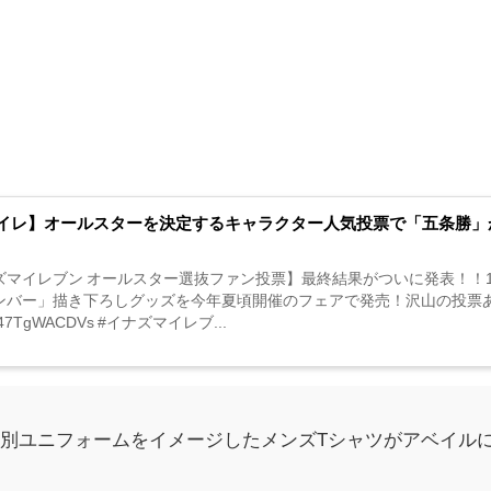
イレ】オールスターを決定するキャラクター人気投票で「五条勝」
ズマイレブン オールスター選抜ファン投票】最終結果がついに発表！！1
ンバー」描き下ろしグッズを今年夏頃開催のフェアで発売！沢山の投票あ
co/47TgWACDVs #イナズマイレブ...
別ユニフォームをイメージしたメンズTシャツがアベイル