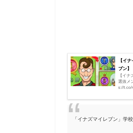
【イナ
ブン】
【イナ
選抜メ
s://t.
「イナズマイレブン」学校