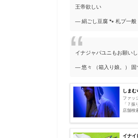
王帝欲しい
— 絹ごし豆腐 🐾 札プ一般 (
イナジャパユニもお願い
— 悠々 （箱入り娘。） 固ツ
しまむ
ファッ
「７振り
店舗検索は
イナイ