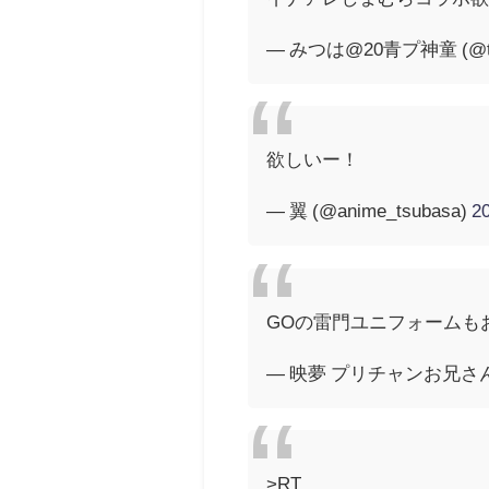
— みつは@20青プ神童️ (@twi
欲しいー！
— 翼 (@anime_tsubasa)
2
GOの雷門ユニフォームも
— 映夢 プリチャンお兄さん
>RT