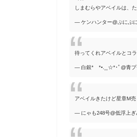
しまむらやアベイルは、
— ケンハンター@ぷにぷに時々
待ってくれアベイルとコ
— 白銀*¨*•.¸¸☆*･ﾟ@青プ一般
アベイルきたけど星章M売
— にゃも248号@低浮上ぎみ 