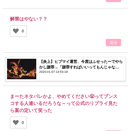
解禁はやない？？
0
返信
【炎上】ヒプマイ運営、今度はふせったーでやら
かし謝罪→「謝罪すればいいってもんじゃな
2020-01-07 14:53:18
い！」「謝罪したから良くない？」【賛否両論】
まーたネタバレかよ、やめてください😤ってプンス
コする人達いるだろうな～って公式のリプライ見た
ら案の定いて笑った
0