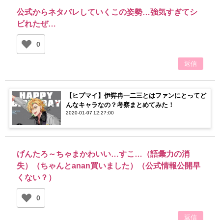
公式からネタバレしていくこの姿勢…強気すぎてシ
ビれたぜ…
0
返信
【ヒプマイ】伊弉冉一二三とはファンにとってど
んなキャラなの？考察まとめてみた！
2020-01-07 12:27:00
げんたろ～ちゃまかわいい…すこ…（語彙力の消
失）（ちゃんとanan買いました）（公式情報公開早
くない？）
0
返信