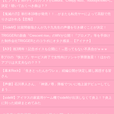
【ヒプマイ】5thライブのゲストがZeebra、Creepy Nuts、nobodyknows+に
決定！聴いておくべき曲は？？
【鬼滅の刃】単行本19巻が発売！！…がまたも転売ヤーによって高額で売
りさばかれる【悲報】
【SideM】比留間俊哉さんが九十九先生の声優を引き継ぐことが決定！
TRIGGERの新曲『Crescent rise』のMVが公開！『プロメア』等を手掛け
た制作会社TRIGGERとのコラボにオタク感涙…【アイナナ】
【A3!】祝3周年！記念ボイスも公開に！→思ってもない不具合がｗｗｗ
Bプロの 『快エブ』サービス終了で女性向けソシャゲ界隈激震！！ほかの
アプリは大丈夫なの？？？
【幕末Rock】「生きとったんかワレェ」続編公開が決定し嬉し困惑する皆
さん
【声優】石川界人さん、「神酒ノ尊」降板でついに地上波デビューしてし
まう…
【sideM】アイマスの家庭用ゲーム機でsideMが出演しなくて炎上！？炎上
に到った経緯まとめてみた