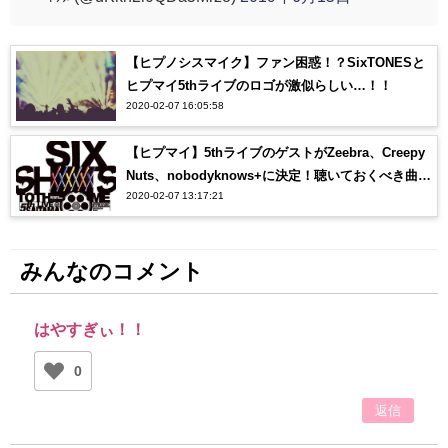
【ヒプノシスマイク】ファン困惑！？SixTONESと
ヒプマイ5thライブのロゴが激似らしい…！！
2020-02-07 16:05:58
【ヒプマイ】5thライブのゲストがZeebra、Creepy
Nuts、nobodyknows+に決定！聴いておくべき曲
2020-02-07 13:17:21
は？？
みんなのコメント
はやすぎぃ！！
0
返信