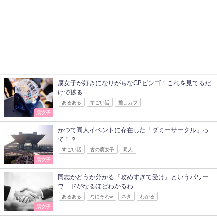
腐女子が好きになりがちなCPビンゴ！これを見てるだ
けで捗る…
あるある
すごい話
推しカプ
腐女子
かつて同人イベントに存在した「ダミーサークル」っ
て！？
すごい話
古の腐女子
同人
腐女子
同志かどうか分かる『攻めすぎて受け』というパワー
ワードがなるほどわかるわ
あるある
なにそれw
ネタ
わかる
腐女子