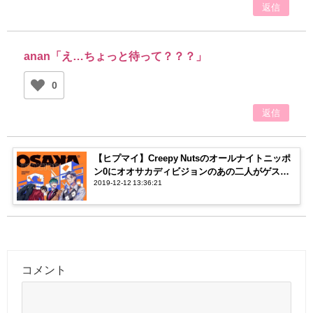
返信
anan「え…ちょっと待って？？？」
0
返信
【ヒプマイ】Creepy Nutsのオールナイトニッポ
ン0にオオサカディビジョンのあの二人がゲスト
2019-12-12 13:36:21
出演…！！【どついたれ本舗】
コメント