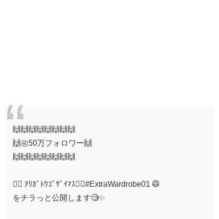
🙌🙌🙌🙌🙌🙌🙌🙌
🙌㊗️50万フォロワー🙌
🙌🙌🙌🙌🙌🙌🙌🙌
🙇‍♀ ｱﾘｶﾞﾄｳｺﾞｻﾞｲﾏｽ🙇‍♂️
#ExtraWardrobe01
🥼
をチラっと公開します🧐✨