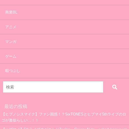
商業BL
アニメ
マンガ
ゲーム
暇つぶし
最近の投稿
【ヒプノシスマイク】ファン困惑！？SixTONESとヒプマイ5thライブのロ
ゴが激似らしい…！！