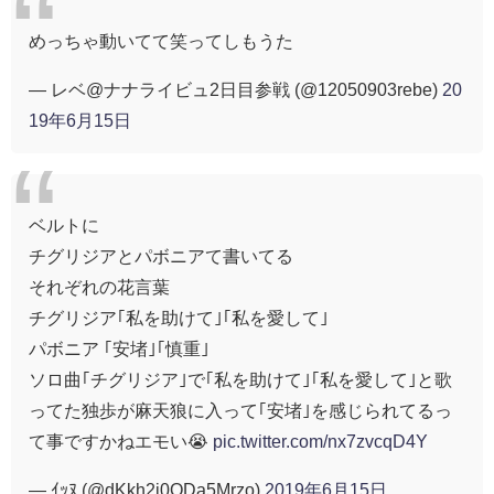
めっちゃ動いてて笑ってしもうた
— レベ@ナナライビュ2日目参戦 (@12050903rebe)
20
19年6月15日
ベルトに
チグリジアとパボニアて書いてる
それぞれの花言葉
チグリジア｢私を助けて｣｢私を愛して｣
パボニア ｢安堵｣｢慎重｣
ソロ曲｢チグリジア｣で｢私を助けて｣｢私を愛して｣と歌
ってた独歩が麻天狼に入って｢安堵｣を感じられてるっ
て事ですかねエモい😭
pic.twitter.com/nx7zvcqD4Y
— ｲｯﾇ (@dKkh2i0QDa5Mrzo)
2019年6月15日