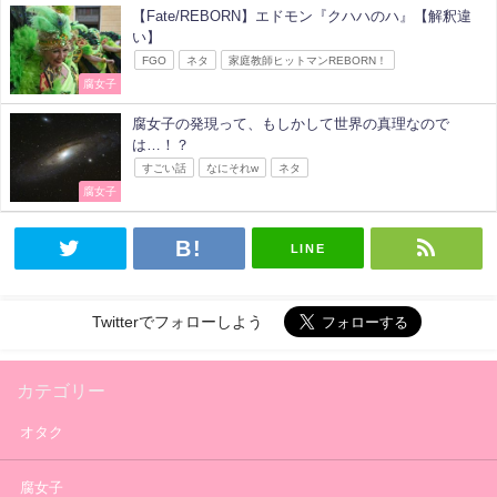
【Fate/REBORN】エドモン『クハハのハ』【解釈違
い】
FGO
ネタ
家庭教師ヒットマンREBORN！
腐女子
腐女子の発現って、もしかして世界の真理なので
は…！？
すごい話
なにそれw
ネタ
腐女子
LINE
Twitterでフォローしよう
カテゴリー
オタク
腐女子