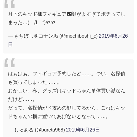
月下のキッド様フィギュア🌃顔がよすぎてポチってし
まった…(´Д｀*)ﾊｧﾊｧ
— もちぼし💎コナン垢 (@mochiboshi_c)
2019年6月26
日
はぁはぁ、フィギュア予約したど……。つい、名探偵
も買ってしまった……。
おかしい。私、グッズはキッドちゃん単体買い派なん
だけど……。
だって、名探偵がド攻めの顔してるから、これはキッ
ドちゃんの横に置いてあげないとなって……。
— しゅある (@buretu968)
2019年6月26日