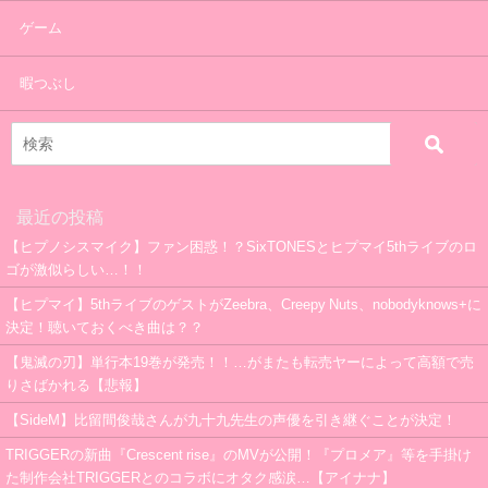
ゲーム
暇つぶし
最近の投稿
【ヒプノシスマイク】ファン困惑！？SixTONESとヒプマイ5thライブのロ
ゴが激似らしい…！！
【ヒプマイ】5thライブのゲストがZeebra、Creepy Nuts、nobodyknows+に
決定！聴いておくべき曲は？？
【鬼滅の刃】単行本19巻が発売！！…がまたも転売ヤーによって高額で売
りさばかれる【悲報】
【SideM】比留間俊哉さんが九十九先生の声優を引き継ぐことが決定！
TRIGGERの新曲『Crescent rise』のMVが公開！『プロメア』等を手掛け
た制作会社TRIGGERとのコラボにオタク感涙…【アイナナ】