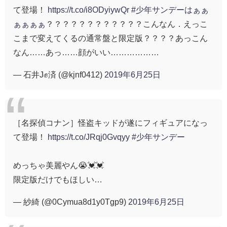
て登場！
https://t.co/i8ODyiywQr
#少年サンデーはぁぁ
ぁぁぁぁ
？？？？？？？？？？？？こんなん．えっこ
こまで変えてくるの通常盤と限定版？？？？あっこん
なん……あっ……顔がいい………………
— 石井J✊済 (@kjnf0412)
2019年6月25日
［名探偵コナン］怪盗キッドが遂にフィギュアになっ
て登場！
https://t.co/JRqj0Gvqyy
#少年サンデー
めっちゃ美麗やん😭💓💓
限定版だけでもほしい…
— 紗綺 (@0Cymua8d1y0Tgp9)
2019年6月25日