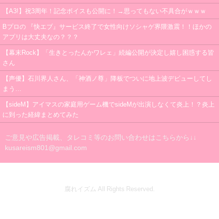
【A3!】祝3周年！記念ボイスも公開に！→思ってもない不具合がｗｗｗ
Bプロの 『快エブ』サービス終了で女性向けソシャゲ界隈激震！！ほかの
アプリは大丈夫なの？？？
【幕末Rock】「生きとったんかワレェ」続編公開が決定し嬉し困惑する皆
さん
【声優】石川界人さん、「神酒ノ尊」降板でついに地上波デビューしてし
まう…
【sideM】アイマスの家庭用ゲーム機でsideMが出演しなくて炎上！？炎上
に到った経緯まとめてみた
ご意見や広告掲載、タレコミ等のお問い合わせはこちらから↓↓
kusareism801@gmail.com
腐れイズム All Rights Reserved.