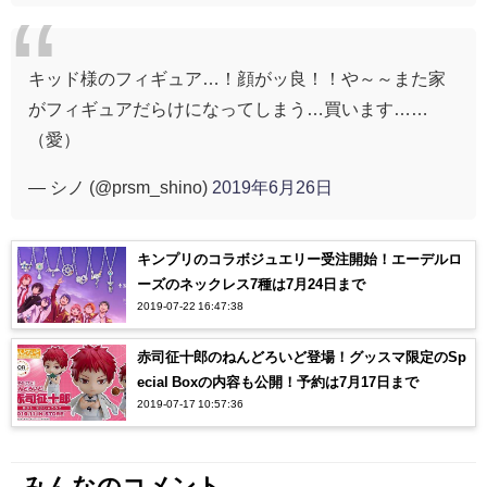
キッド様のフィギュア…！顔がッ良！！や～～また家
がフィギュアだらけになってしまう…買います……
（愛）
— シノ (@prsm_shino)
2019年6月26日
キンプリのコラボジュエリー受注開始！エーデルロ
ーズのネックレス7種は7月24日まで
2019-07-22 16:47:38
赤司征十郎のねんどろいど登場！グッスマ限定のSp
ecial Boxの内容も公開！予約は7月17日まで
2019-07-17 10:57:36
みんなのコメント