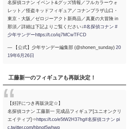
名探偵コナン イベント&グッズ情報／フルカラーウォ
レット／怪盗キッドフィギュア／コナンプラザ山口・
東京・大阪／ゼロジーアクト新商品／真夏の大冒険 in
那須／詳細は下記よりご覧ください↓
#名探偵コナン
#
少年サンデー
https://t.co/iq7MCwTFCD
— 【公式】少年サンデー編集部 (@shonen_sunday)
20
19年6月26日
工藤新一のフィギュアも再販決定！
【好評につき再販決定☆】
名探偵コナン 工藤新一 完成品フィギュア[ユニオンクリ
エイティブ]⇒
https://t.co/e5tW2H37hg
#名探偵コナン
pi
c.twitter.com/hbnot5whwp