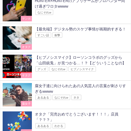
HUNTER×HUNTERのアプリゲームがプロハンター向
け過ぎワロタwwww
なにそれw
マンガ
【最先端】デジタル勢のスケブ事情が画期的すぎる！
すごい話
衝撃
オタク
【ヒプノシスマイク】ローソンコラボのグッズから
「山田銃兎」が見つかる…！？【どういうことなの】
グッズ
なにそれw
ヒプノシスマイク
オタク
腐女子達に向けられたあの人気芸人の言葉が刺さりす
ぎるwwww
あるある
なにそれw
ネタ
腐女子
オタク「完売おめでとうございます！！！」店員
「？？？」
あるある
わかる