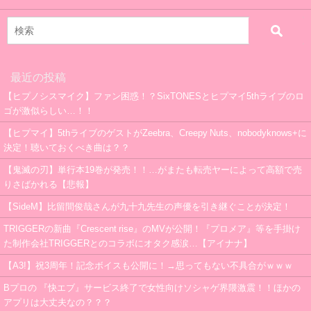
最近の投稿
【ヒプノシスマイク】ファン困惑！？SixTONESとヒプマイ5thライブのロ
ゴが激似らしい…！！
【ヒプマイ】5thライブのゲストがZeebra、Creepy Nuts、nobodyknows+に
決定！聴いておくべき曲は？？
【鬼滅の刃】単行本19巻が発売！！…がまたも転売ヤーによって高額で売
りさばかれる【悲報】
【SideM】比留間俊哉さんが九十九先生の声優を引き継ぐことが決定！
TRIGGERの新曲『Crescent rise』のMVが公開！『プロメア』等を手掛け
た制作会社TRIGGERとのコラボにオタク感涙…【アイナナ】
【A3!】祝3周年！記念ボイスも公開に！→思ってもない不具合がｗｗｗ
Bプロの 『快エブ』サービス終了で女性向けソシャゲ界隈激震！！ほかの
アプリは大丈夫なの？？？