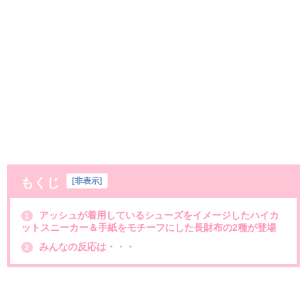
もくじ
[
非表示
]
アッシュが着用しているシューズをイメージしたハイカ
1
ットスニーカー＆手紙をモチーフにした長財布の2種が登場
みんなの反応は・・・
2