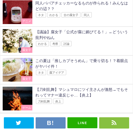
同人ババアチェッカーなるものが作られる！みんなは
どの辺？？
ネタ
わかる
古の腐女子
同人
アニメ
【議論】腐女子「公式が腐に媚びてる！」←どういう
批判やねん
わかる
考察
討論
腐女子
この夏は「推しカプそうめん」で乗り切る！？着眼点
がヤバイ件！
ネタ
腐アイデア
腐女子
【刀剣乱舞】マシュマロにツイ主さんが激怒→でもそ
れってマナー違反じゃ…【炎上】
刀剣乱舞
炎上
ゲーム
LINE