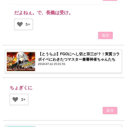
だよねぇ。で、長義は受け。
5+
返信
【とうらぶ】FGOにへし切と宗三が？！実質コラ
ボイベにわきたつマスター兼審神者ちゃんたち
2019-07-11 15:01:51
ちょぎくに
3+
返信