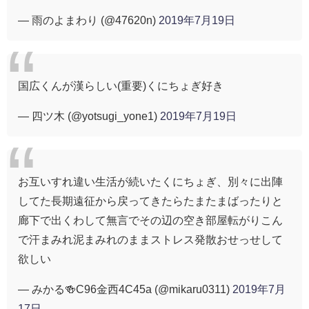
— 雨のよまわり (@47620n)
2019年7月19日
国広くんが漢らしい(重要)くにちょぎ好き
— 四ツ木 (@yotsugi_yone1)
2019年7月19日
お互いすれ違い生活が続いたくにちょぎ、別々に出陣
してた長期遠征から戻ってきたらたまたまばったりと
廊下で出くわして無言でその辺の空き部屋転がりこん
で汗まみれ泥まみれのままストレス発散おせっせして
欲しい
— みかる🍻C96金西4C45a (@mikaru0311)
2019年7月
17日