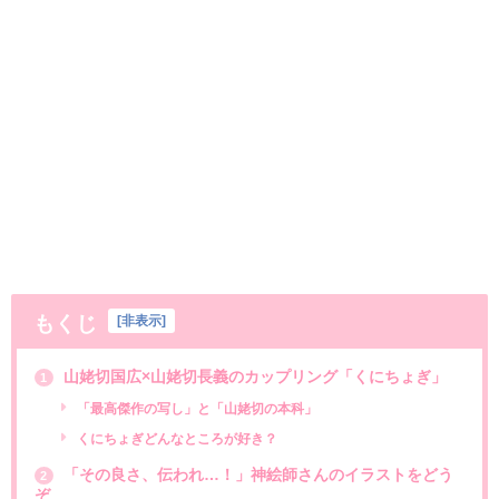
もくじ
[
非表示
]
山姥切国広×山姥切長義のカップリング「くにちょぎ」
1
「最高傑作の写し」と「山姥切の本科」
くにちょぎどんなところが好き？
「その良さ、伝われ…！」神絵師さんのイラストをどう
2
ぞ