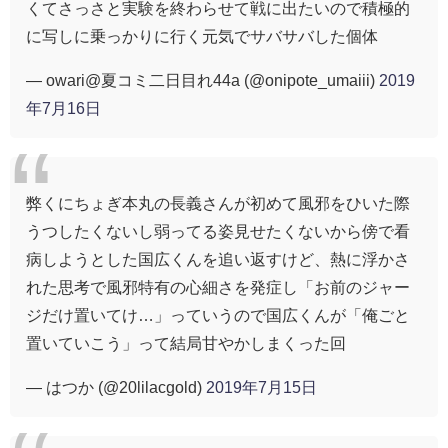
くてさっさと実験を終わらせて戦に出たいので積極的
に写しに乗っかりに行く元気でサバサバした個体
— owari@夏コミ二日目れ44a (@onipote_umaiii)
2019
年7月16日
弊くにちょぎ本丸の長義さんが初めて風邪をひいた際
うつしたくないし弱ってる姿見せたくないから傍で看
病しようとした国広くんを追い返すけど、熱に浮かさ
れた思考で風邪特有の心細さを発症し「お前のジャー
ジだけ置いてけ…」っていうので国広くんが「俺ごと
置いていこう」って結局甘やかしまくった回
— はつか (@20lilacgold)
2019年7月15日