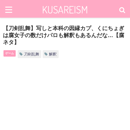
【刀剣乱舞】写しと本科の因縁カプ、くにちょぎ
は腐女子の数だけパロも解釈もあるんだな…【腐
ネタ】
ゲーム
刀剣乱舞
解釈