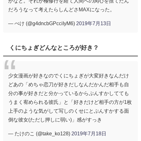
かなと。それが極修行を経て人間への関心を捨てたん
だろうなって考えたらしんどさMAXになった。
— ぺけ (@g4dncbGPcciIyM6)
2019年7月13日
くにちょぎどんなところが好き？
少女漫画が好きなのでくにちょぎが大変好きなんだけ
どあの「めちゃ恋刀が好きだしなんだかんだ相手も自
分の事が好きだと分かっているからぷんすかしてても
うまく宥められる彼氏」と「好きだけど相手の方が1枚
上手のような気がして写しのくせにとぷんすかする面
倒な彼女(ただし押しに弱い)」感がすっき
— たけのこ (@take_ko128)
2019年7月18日