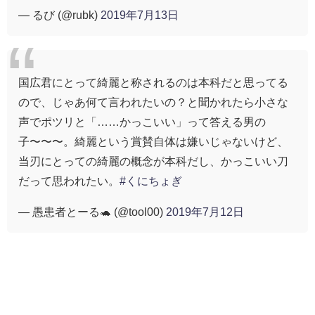
— るび (@rubk)
2019年7月13日
国広君にとって綺麗と称されるのは本科だと思ってる
ので、じゃあ何て言われたいの？と聞かれたら小さな
声でポツリと「……かっこいい」って答える男の
子〜〜〜。綺麗という賞賛自体は嫌いじゃないけど、
当刃にとっての綺麗の概念が本科だし、かっこいい刀
だって思われたい。
#くにちょぎ
— 愚患者とーる🐢 (@tool00)
2019年7月12日