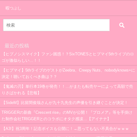
暇つぶし
最近の投稿
【ヒプノシスマイク】ファン困惑！？SixTONESとヒプマイ5thライブのロ
ゴが激似らしい…！！
【ヒプマイ】5thライブのゲストがZeebra、Creepy Nuts、nobodyknows+に
決定！聴いておくべき曲は？？
【鬼滅の刃】単行本19巻が発売！！…がまたも転売ヤーによって高額で売
りさばかれる【悲報】
【SideM】比留間俊哉さんが九十九先生の声優を引き継ぐことが決定！
TRIGGERの新曲『Crescent rise』のMVが公開！『プロメア』等を手掛け
た制作会社TRIGGERとのコラボにオタク感涙…【アイナナ】
【A3!】祝3周年！記念ボイスも公開に！→思ってもない不具合がｗｗｗ