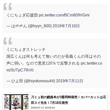
くにちょぎ応援団
pic.twitter.com/BCm809VGmi
— は🌱🌱ん (@hyyn_600)
2019年7月16日
くにちょぎストレッチ
国広くんは何も考えて無いのだが長義くんの耳はその
声に弱い。なので悪意120％で反撃される
pic.twitter.co
m/3UTpC7RrXt
— ひよ田 (@hiyokonosu44)
2019年7月11日
刀ミュ初の戯曲本が3冊同時発売！カバーカットは石
田スイ先生！7月18日発売
2019-07-17 18:05:01