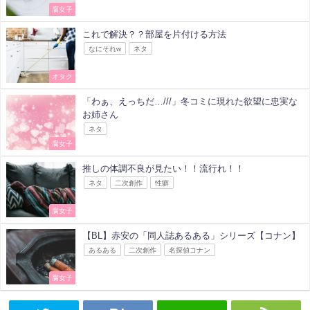
腐女子
これで解決？？部屋を片付ける方法
なにそれw
ネタ
オタク
「わぁ、えっちだ…///」冬コミに現れた欲望に忠実な
お姉さん
ネタ
腐女子
推しの体調不良が見たい！！流行れ！！
ネタ
二次創作
性癖
腐女子
【BL】赤安の「同人誌あるある」シリーズ【コナン】
あるある
二次創作
名探偵コナン
腐女子