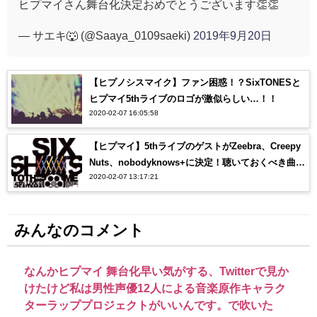
ヒプマイさん舞台化決定おめでとうございます👏👏
— サエキ🐺 (@Saaya_0109saeki)
2019年9月20日
【ヒプノシスマイク】ファン困惑！？SixTONESと
ヒプマイ5thライブのロゴが激似らしい…！！
2020-02-07 16:05:58
【ヒプマイ】5thライブのゲストがZeebra、Creepy
Nuts、nobodyknows+に決定！聴いておくべき曲
2020-02-07 13:17:21
は？？
みんなのコメント
なんかヒプマイ 舞台化早い気がする、Twitterで見か
けたけど私は男性声優12人による音楽原作キャラク
ターラッププロジェクトがいいんです。で吹いた