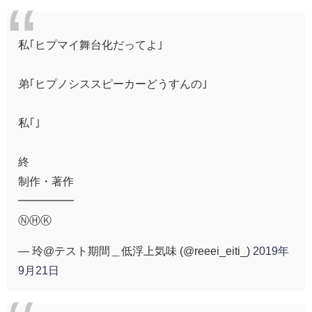
私｢ヒプマイ舞台化だってよ｣
弟｢ヒプノシススピーカーどうすんの｣
私｢｣
終
制作・著作
━━━━━
ⓃⒽⓀ
— 玲@テスト期間＿低浮上気味 (@reeei_eiti_)
2019年
9月21日