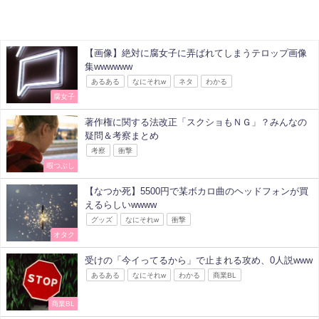
【画像】絶対に腐女子に弄ばれてしまうテロップ画像
集wwwwww
あるある
なにそれw
ネタ
わかる
腐女子
著作権に関する法改正「スクショもＮＧ」？みんなの
疑問＆考察まとめ
考察
衝撃
暇つぶし
【なつか死】5500円で某ボカロ曲のヘッドフォンが買
えるらしいwwww
グッズ
なにそれw
衝撃
オタク
受けの「今イってるから」で止まれる攻め、0人説www
あるある
なにそれw
わかる
商業BL
商業BL