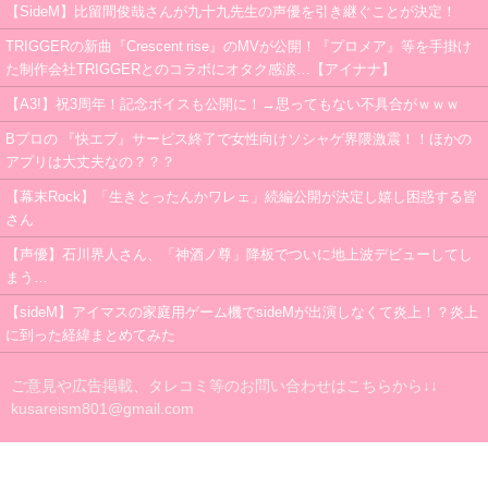
【SideM】比留間俊哉さんが九十九先生の声優を引き継ぐことが決定！
TRIGGERの新曲『Crescent rise』のMVが公開！『プロメア』等を手掛け
た制作会社TRIGGERとのコラボにオタク感涙…【アイナナ】
【A3!】祝3周年！記念ボイスも公開に！→思ってもない不具合がｗｗｗ
Bプロの 『快エブ』サービス終了で女性向けソシャゲ界隈激震！！ほかの
アプリは大丈夫なの？？？
【幕末Rock】「生きとったんかワレェ」続編公開が決定し嬉し困惑する皆
さん
【声優】石川界人さん、「神酒ノ尊」降板でついに地上波デビューしてし
まう…
【sideM】アイマスの家庭用ゲーム機でsideMが出演しなくて炎上！？炎上
に到った経緯まとめてみた
ご意見や広告掲載、タレコミ等のお問い合わせはこちらから↓↓
kusareism801@gmail.com