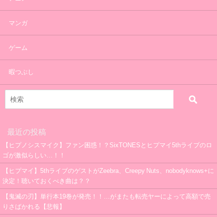
マンガ
ゲーム
暇つぶし
最近の投稿
【ヒプノシスマイク】ファン困惑！？SixTONESとヒプマイ5thライブのロ
ゴが激似らしい…！！
【ヒプマイ】5thライブのゲストがZeebra、Creepy Nuts、nobodyknows+に
決定！聴いておくべき曲は？？
【鬼滅の刃】単行本19巻が発売！！…がまたも転売ヤーによって高額で売
りさばかれる【悲報】