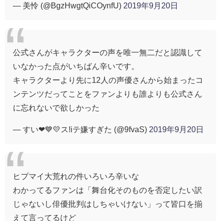
— 美怜 (@BgzHwgtQiCOynfU)
2019年9月20日
公式さんがキャラクターの声を唯一無二だと認識して
いなかった点がいちばん辛いです。
キャラクターより先に12人の声優さんから始まったコ
ンテンツだってことをファンよりも誰よりも公式さん
に忘れないで欲しかった
— すい❤💙💛ス!iテ嫌すぎた (@9fvaS)
2019年9月20日
ヒプマイ大荒れの件いろいろ辛いな
わかってるファンは「舞台化そのものを否定したい訳
じゃないし俳優批判はしちゃいけない」って皆口を揃
えて言ってるけど