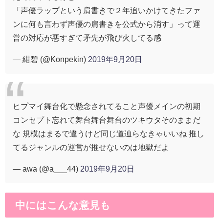
「声優ラップという肩書きで２年追いかけてきたファ
ンに何も言わず声優の肩書きを公式から消す」って運
営の対応が悪すぎて矛先が飛び火してる感
— 紺碧 (@Konpekin)
2019年9月20日
ヒプマイ舞台化で懸念されてること声優メインの初期
コンセプト忘れて舞台舞台舞台のツキウタそのままだ
な 規模はまるで違うけど同じ道辿らなきゃいいね 推し
てるジャンルの運営が推せないのは地獄だよ
— awa (@a___44)
2019年9月20日
中にはこんな意見も