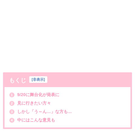
もくじ
[
非表示
]
9/20に舞台化が発表に
1
見に行きたい方々
2
しかし「う～ん…」な方も…
3
中にはこんな意見も
4