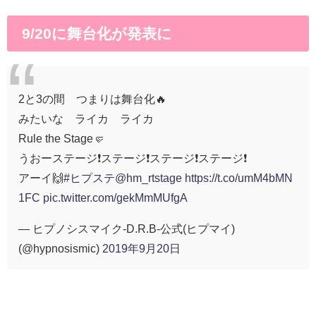
9/20に舞台化が発表に
2と3の間 つまりは舞台化🔥
みたいな ライカ ライカ
Rule the Stage🤛
うおーステージ❗️ステージ❗️ステージ❗️ステージ❗️
アーイ🙌
#ヒプステ
@hm_rtstage
https://t.co/umM4bMN
1FC
pic.twitter.com/gekMmMUfgA
— ヒプノシスマイク-D.R.B-公式(ヒプマイ)
(@hypnosismic)
2019年9月20日