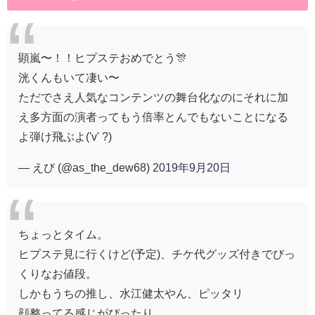
顕嵐〜！！ヒプステおめでとう🎊
洸くんもいて凄い〜
ただでさえ人気なコンテンツの舞台化なのにそれに加
え多方面の演者ってもう倍率とんでもないことになる
よ弾け飛ぶよ('v' ?)
— えび (@as_the_dew68)
2019年9月20日
ちょっとタイム。
ヒプステ見に行くけど(予定)、チケ代グッズ付きでびっ
くりなお値段。
しかもうちの推し、水江健太やん、ピッタリ
顔整ってる感じがぴったり。