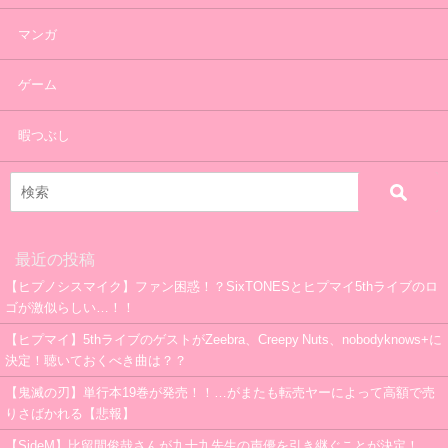
マンガ
ゲーム
暇つぶし
最近の投稿
【ヒプノシスマイク】ファン困惑！？SixTONESとヒプマイ5thライブのロ
ゴが激似らしい…！！
【ヒプマイ】5thライブのゲストがZeebra、Creepy Nuts、nobodyknows+に
決定！聴いておくべき曲は？？
【鬼滅の刃】単行本19巻が発売！！…がまたも転売ヤーによって高額で売
りさばかれる【悲報】
【SideM】比留間俊哉さんが九十九先生の声優を引き継ぐことが決定！