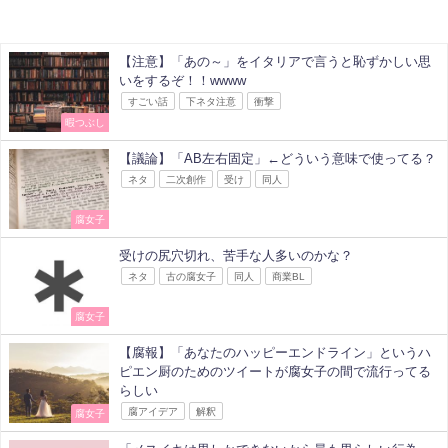
【注意】「あの～」をイタリアで言うと恥ずかしい思
いをするぞ！！wwww
すごい話
下ネタ注意
衝撃
暇つぶし
【議論】「AB左右固定」←どういう意味で使ってる？
ネタ
二次創作
受け
同人
腐女子
受けの尻穴切れ、苦手な人多いのかな？
ネタ
古の腐女子
同人
商業BL
腐女子
【腐報】「あなたのハッピーエンドライン」というハ
ピエン厨のためのツイートが腐女子の間で流行ってる
らしい
腐アイデア
解釈
腐女子