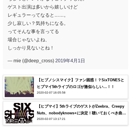
ゲスト出演は多いから嬉しいけど
レギュラーってなると……。
少し寂しい？気持ちになる。
ってそんな事を言ってる
場合じゃないよね、
しっかり見ないとね！
— mie (@deep_cross)
2019年4月1日
【ヒプノシスマイク】ファン困惑！？SixTONESと
ヒプマイ5thライブのロゴが激似らしい…！！
2020-02-07 16:05:58
【ヒプマイ】5thライブのゲストがZeebra、Creepy
Nuts、nobodyknows+に決定！聴いておくべき曲
2020-02-07 13:17:21
は？？