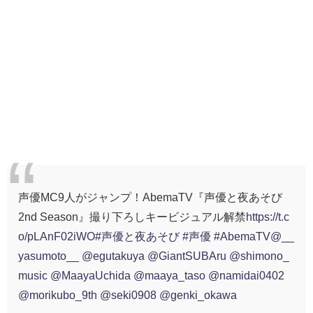
声優MC9人がジャンプ！AbemaTV『声優と夜あそび
2nd Season』撮り下ろしキービジュアル解禁
https://t.c
o/pLAnF02iWO
#声優と夜あそび
#声優
#AbemaTV
@__
yasumoto__
@egutakuya
@GiantSUBAru
@shimono_
music
@MaayaUchida
@maaya_taso
@namidai0402
@morikubo_9th
@seki0908
@genki_okawa