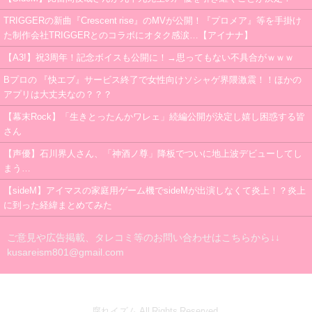
TRIGGERの新曲『Crescent rise』のMVが公開！『プロメア』等を手掛け
た制作会社TRIGGERとのコラボにオタク感涙…【アイナナ】
【A3!】祝3周年！記念ボイスも公開に！→思ってもない不具合がｗｗｗ
Bプロの 『快エブ』サービス終了で女性向けソシャゲ界隈激震！！ほかの
アプリは大丈夫なの？？？
【幕末Rock】「生きとったんかワレェ」続編公開が決定し嬉し困惑する皆
さん
【声優】石川界人さん、「神酒ノ尊」降板でついに地上波デビューしてし
まう…
【sideM】アイマスの家庭用ゲーム機でsideMが出演しなくて炎上！？炎上
に到った経緯まとめてみた
ご意見や広告掲載、タレコミ等のお問い合わせはこちらから↓↓
kusareism801@gmail.com
腐れイズム All Rights Reserved.