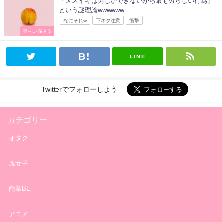
「メスイキは男しかできないから最も男らしい行為」
という謎理論wwwwww
なにそれw
下ネタ注意
衝撃
濃～い腐ネタ
LINE
Twitterでフォローしよう
カテゴリー
オタク
腐女子
商業BL
アニメ