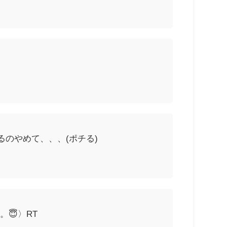
のやめて、、、(ポチる)
😇〉RT