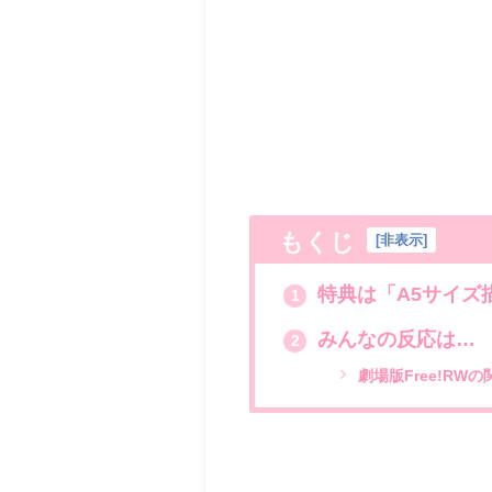
もくじ
[
非表示
]
特典は「A5サイズ
1
みんなの反応は…
2
劇場版Free!RW