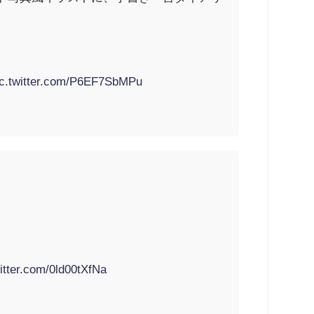
ic.twitter.com/P6EF7SbMPu
witter.com/0ld00tXfNa