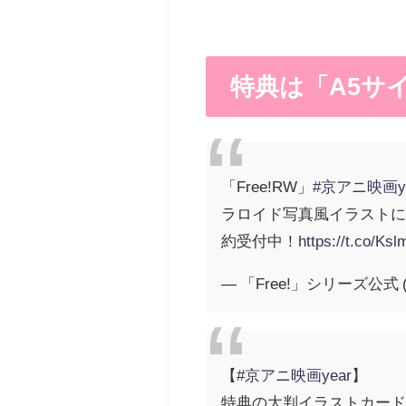
特典は「A5サ
「Free!RW」
#京アニ映画ye
ラロイド写真風イラストに
約受付中！
https://t.co/K
— 「Free!」シリーズ公式 (@
【
#京アニ映画year
】
特典の大判イラストカー