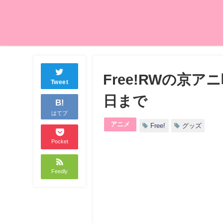
Free!RWの京
Tweet
日まで
B!
はてブ
アニメ
Free!
グッズ
Pocket
Feedly