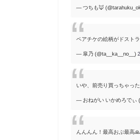
— つちも🦊 (@tarahuku_o
ペアチケの絵柄がドスト
— 皐乃 (@ta__ka__no__)
いや、前売り買っちゃった
— おねがい いかめろでぃ (@_
んんんん！最高おぶ最高