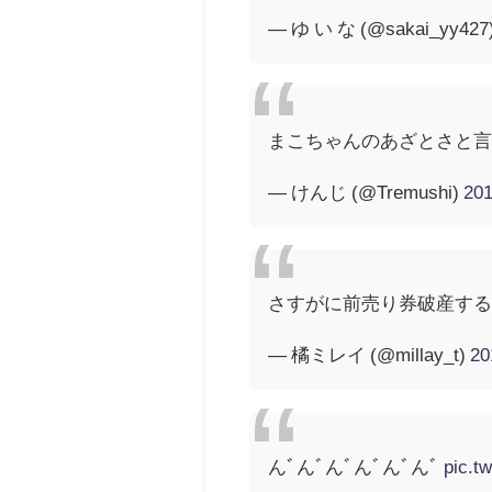
— ゆ い な (@sakai_yy427
まこちゃんのあざとさと
— けんじ (@Tremushi)
20
さすがに前売り券破産する
— 橘ミレイ (@millay_t)
2
んﾞんﾞんﾞんﾞんﾞんﾞ
pic.t