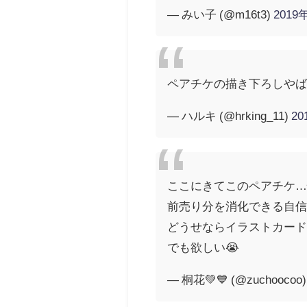
— みい子 (@m16t3)
2019
ペアチケの描き下ろしや
— ハルキ (@hrking_11)
2
ここにきてこのペアチケ…
前売り分を消化できる自
どうせならイラストカー
でも欲しい😭
— 桐花💚💙 (@zuchoocoo