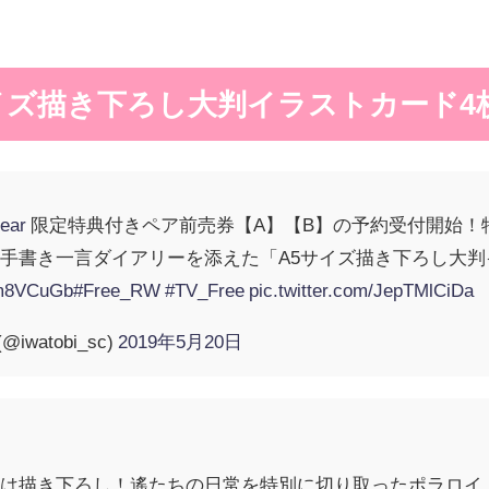
イズ描き下ろし大判イラストカード4
ar
限定特典付きペア前売券【A】【B】の予約受付開始！
手書き一言ダイアリーを添えた「A5サイズ描き下ろし大判イラ
slm8VCuGb
#Free_RW
#TV_Free
pic.twitter.com/JepTMlCiDa
iwatobi_sc)
2019年5月20日
ドは描き下ろし！遙たちの日常を特別に切り取ったポラロイ