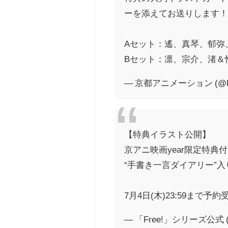
ーを添えてお送りします
Aセット：遙、真琴、郁弥
Bセット：凛、宗介、渚＆
— 京都アニメーション (@ky
【特典イラスト公開】
京アニ映画year限定特典
“手書き一言ダイアリー”
7月4日(木)23:59まで予
— 「Free!」シリーズ公式 (@