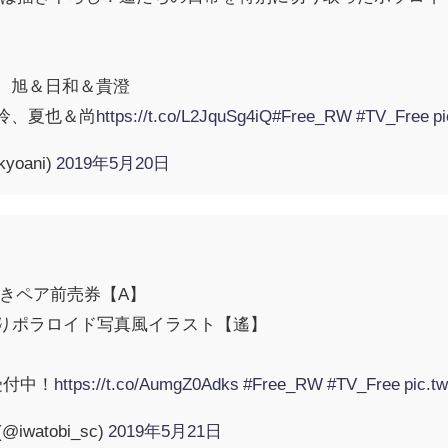
！
、旭＆日和＆貴澄
怜、夏也＆尚
https://t.co/L2JquSg4iQ
#Free_RW
#TV_Free
p
oani)
2019年5月20日
付きペア前売券【A】
入りポラロイド写真風イラスト【遙】
約受付中！
https://t.co/AumgZ0Adks
#Free_RW
#TV_Free
pic.t
iwatobi_sc)
2019年5月21日