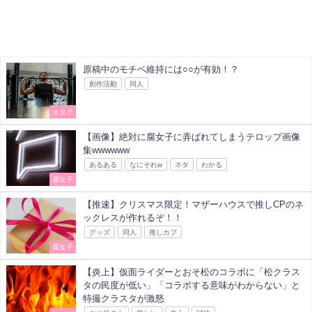
原稿中のモチベ維持には○○が有効！？
創作活動
同人
オタク
【画像】絶対に腐女子に弄ばれてしまうテロップ画像
集wwwwww
あるある
なにそれw
ネタ
わかる
腐女子
【推速】クリスマス限定！マザーハウスで推しCPのネ
ックレスが作れるぞ！！
グッズ
同人
推しカプ
腐女子
【炎上】仮面ライダーとおそ松のコラボに「松クラス
タの民度が低い」「コラボする意味がわからない」と
特撮クラスタが激怒