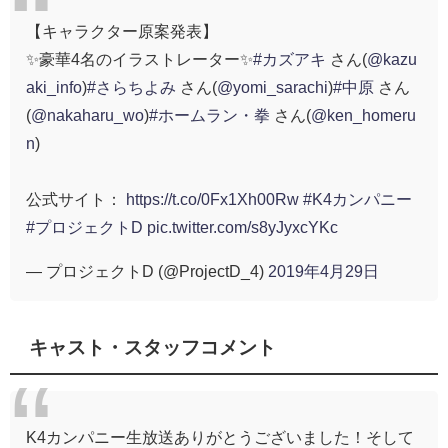
【キャラクター原案発表】
✨豪華4名のイラストレーター✨
#カズアキ
さん(
@kazu
aki_info
)
#さらちよみ
さん(
@yomi_sarachi
)
#中原
さん
(
@nakaharu_wo
)
#ホームラン・拳
さん(
@ken_homeru
n
)
公式サイト：
https://t.co/0Fx1Xh00Rw
#K4カンパニー
#プロジェクトD
pic.twitter.com/s8yJyxcYKc
— プロジェクトD (@ProjectD_4)
2019年4月29日
キャスト・スタッフコメント
K4カンパニー生放送ありがとうございました！そして