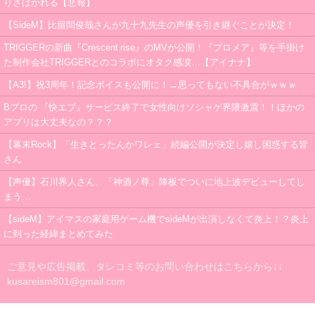
りさばかれる【悲報】
【SideM】比留間俊哉さんが九十九先生の声優を引き継ぐことが決定！
TRIGGERの新曲『Crescent rise』のMVが公開！『プロメア』等を手掛け
た制作会社TRIGGERとのコラボにオタク感涙…【アイナナ】
【A3!】祝3周年！記念ボイスも公開に！→思ってもない不具合がｗｗｗ
Bプロの 『快エブ』サービス終了で女性向けソシャゲ界隈激震！！ほかの
アプリは大丈夫なの？？？
【幕末Rock】「生きとったんかワレェ」続編公開が決定し嬉し困惑する皆
さん
【声優】石川界人さん、「神酒ノ尊」降板でついに地上波デビューしてし
まう…
【sideM】アイマスの家庭用ゲーム機でsideMが出演しなくて炎上！？炎上
に到った経緯まとめてみた
ご意見や広告掲載、タレコミ等のお問い合わせはこちらから↓↓
kusareism801@gmail.com