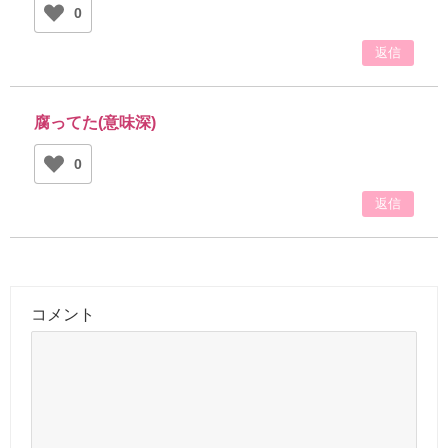
0
返信
腐ってた(意味深)
0
返信
コメント