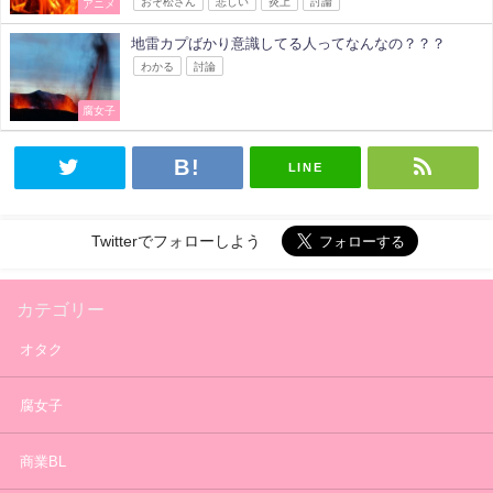
おそ松さん
悲しい
炎上
討論
アニメ
地雷カプばかり意識してる人ってなんなの？？？
わかる
討論
腐女子
LINE
Twitterでフォローしよう
カテゴリー
オタク
腐女子
商業BL