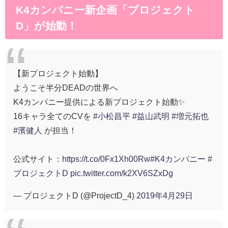
K4カンパニー新企画「プロジェクト
D」が始動！
【新プロジェクト始動】
ようこそ半分DEADの世界へ
K4カンパニー提供による新プロジェクト始動✨
16キャラ全てのCVを
#小松昌平
#益山武明
#増元拓也
#濱健人
が担当！
公式サイト：
https://t.co/0Fx1Xh00Rw
#K4カンパニー
#
プロジェクトD
pic.twitter.com/k2XV6SZxDg
— プロジェクトD (@ProjectD_4)
2019年4月29日