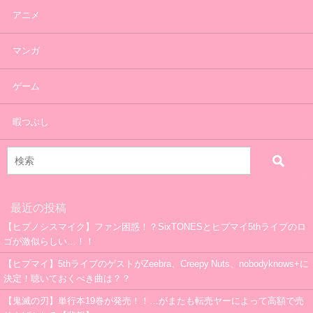
アニメ
マンガ
ゲーム
暇つぶし
最近の投稿
【ヒプノシスマイク】ファン困惑！？SixTONESとヒプマイ5thライブのロ
ゴが激似らしい…！！
【ヒプマイ】5thライブのゲストがZeebra、Creepy Nuts、nobodyknows+に
決定！聴いておくべき曲は？？
【鬼滅の刃】単行本19巻が発売！！…がまたも転売ヤーによって高額で売