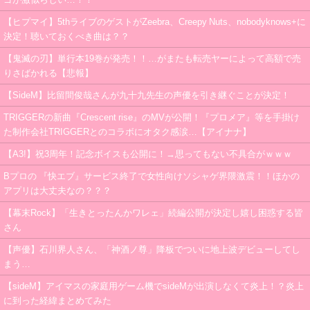
【ヒプマイ】5thライブのゲストがZeebra、Creepy Nuts、nobodyknows+に
決定！聴いておくべき曲は？？
【鬼滅の刃】単行本19巻が発売！！…がまたも転売ヤーによって高額で売
りさばかれる【悲報】
【SideM】比留間俊哉さんが九十九先生の声優を引き継ぐことが決定！
TRIGGERの新曲『Crescent rise』のMVが公開！『プロメア』等を手掛け
た制作会社TRIGGERとのコラボにオタク感涙…【アイナナ】
【A3!】祝3周年！記念ボイスも公開に！→思ってもない不具合がｗｗｗ
Bプロの 『快エブ』サービス終了で女性向けソシャゲ界隈激震！！ほかの
アプリは大丈夫なの？？？
【幕末Rock】「生きとったんかワレェ」続編公開が決定し嬉し困惑する皆
さん
【声優】石川界人さん、「神酒ノ尊」降板でついに地上波デビューしてし
まう…
【sideM】アイマスの家庭用ゲーム機でsideMが出演しなくて炎上！？炎上
に到った経緯まとめてみた