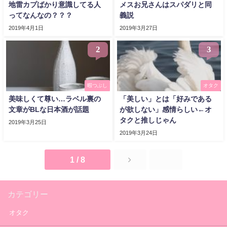
地雷カプばかり意識してる人
メスお兄さんはスパダリと同
ってなんなの？？？
義説
2019年4月1日
2019年3月27日
2
3
暇つぶし
オタク
美味しくて尊い…ラベル裏の
「美しい」とは「好みである
文章がBLな日本酒が話題
が欲しない」感情らしい←オ
タクと推しじゃん
2019年3月25日
2019年3月24日
1 / 8
カテゴリー
オタク