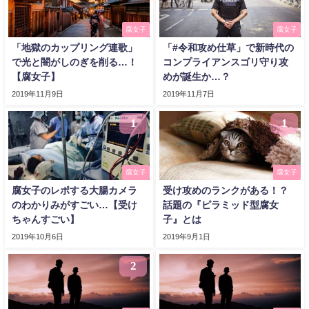
腐女子
腐女子
「地獄のカップリング連歌」
「#令和攻め仕草」で新時代の
で光と闇がしのぎを削る…！
コンプライアンスゴリ守り攻
【腐女子】
めが誕生か…？
2019年11月9日
2019年11月7日
1
1
腐女子
腐女子
腐女子のレポする大腸カメラ
受け攻めのランクがある！？
のわかりみがすごい…【受け
話題の『ピラミッド型腐女
ちゃんすごい】
子』とは
2019年10月6日
2019年9月1日
2