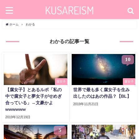
ホーム
わかる
わかるの記事一覧
10
腐女子
腐女子
【腐女子】とあるルポ「私の
世界で最も多く腐女子を生み
中で腐女子と夢女子がせめぎ
出したのはあの作品？【BL】
合っている」→文豪かよ
2019年11月21日
wwwwww
2019年12月19日
5