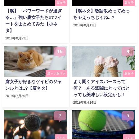
腐女子
腐女子
【腐】「パワーワードが過ぎ
【腐ネタ】敬語攻めってめっ
る…」強い腐女子たちのツイ
ちゃえっちじゃね...?
ートをまとめてみた【小ネ
2019年8月11日
タ】
2019年8月23日
16
9
濃～い腐ネタ
腐女子
腐女子が好きなゲイビのジャ
よく聞くアイスバースって
ンルとは..?【腐ネタ】
何？→ある派閥にとってはと
っても美味しい設定かも！
2019年7月30日
2019年6月14日
7
5
オタク
マンガ