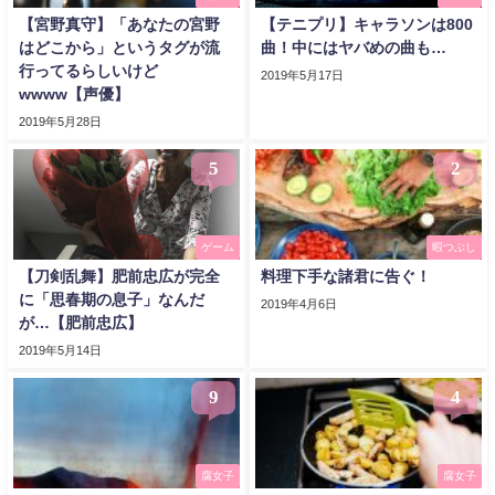
【宮野真守】「あなたの宮野
【テニプリ】キャラソンは800
はどこから」というタグが流
曲！中にはヤバめの曲も…
行ってるらしいけど
2019年5月17日
wwww【声優】
2019年5月28日
5
2
ゲーム
暇つぶし
【刀剣乱舞】肥前忠広が完全
料理下手な諸君に告ぐ！
に「思春期の息子」なんだ
2019年4月6日
が…【肥前忠広】
2019年5月14日
9
4
腐女子
腐女子