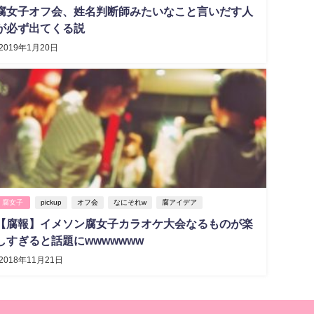
腐女子オフ会、姓名判断師みたいなこと言いだす人
が必ず出てくる説
2019年1月20日
腐女子
pickup
オフ会
なにそれw
腐アイデア
【腐報】イメソン腐女子カラオケ大会なるものが楽
しすぎると話題にwwwwwww
2018年11月21日