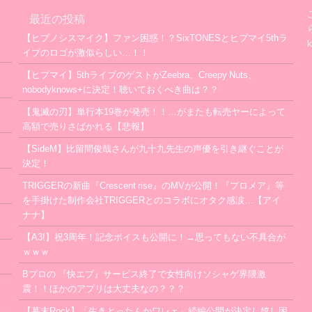
最近の投稿
【ヒプノシスマイク】ファン困惑！？SixTONESとヒプマイ5thラ
イブのロゴが激似らしい…！！
【ヒプマイ】5thライブのゲストがZeebra、Creepy Nuts、
nobodyknows+に決定！聴いておくべき曲は？？
【鬼滅の刃】単行本19巻が発売！！…がまたも転売ヤーによって
高額で売りさばかれる【悲報】
【SideM】比留間俊哉さんが九十九先生の声優を引き継ぐことが
決定！
TRIGGERの新曲『Crescent rise』のMVが公開！『プロメア』等
を手掛けた制作会社TRIGGERとのコラボにオタク感涙…【アイ
ナナ】
【A3!】祝3周年！記念ボイスも公開に！→思ってもない不具合が
ｗｗｗ
Bプロの 『快エブ』サービス終了で女性向けソシャゲ界隈激
震！！ほかのアプリは大丈夫なの？？？
【幕末Rock】「生きとったんかワレェ」続編公開が決定し嬉し困