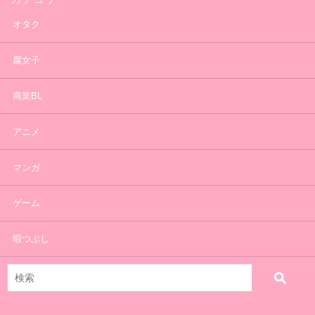
オタク
腐女子
商業BL
アニメ
マンガ
ゲーム
暇つぶし