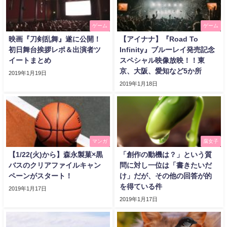
ゲーム
ゲーム
映画『刀剣乱舞』遂に公開！
【アイナナ】『Road To
初日舞台挨拶レポ＆出演者ツ
Infinity』ブルーレイ発売記念
イートまとめ
スペシャル映像放映！！東
京、大阪、愛知など5か所
2019年1月19日
2019年1月18日
マンガ
腐女子
【1/22(火)から】森永製菓×黒
「創作の動機は？」という質
バスのクリアファイルキャン
問に対し一位は「書きたいだ
ペーンがスタート！
け」だが、その他の回答が的
を得ている件
2019年1月17日
2019年1月17日