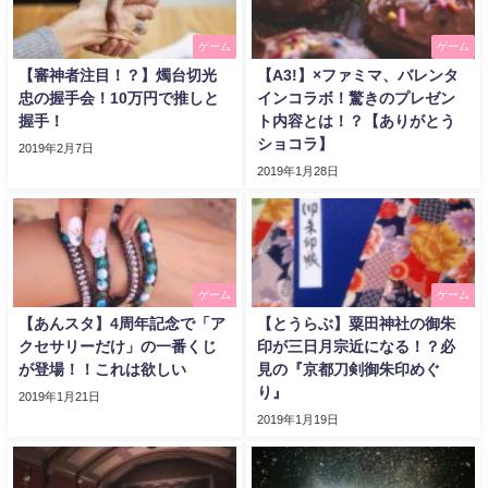
ゲーム
ゲーム
【審神者注目！？】燭台切光
【A3!】×ファミマ、バレンタ
忠の握手会！10万円で推しと
インコラボ！驚きのプレゼン
握手！
ト内容とは！？【ありがとう
ショコラ】
2019年2月7日
2019年1月28日
ゲーム
ゲーム
【あんスタ】4周年記念で「ア
【とうらぶ】粟田神社の御朱
クセサリーだけ」の一番くじ
印が三日月宗近になる！？必
が登場！！これは欲しい
見の『京都刀剣御朱印めぐ
り』
2019年1月21日
2019年1月19日