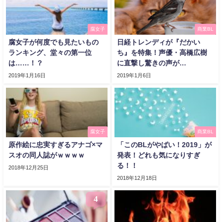
腐女子
商業BL
腐女子が何度でも見たいもの
日経トレンディが『だかい
ランキング、堂々の第一位
ち』を特集！声優・高橋広樹
は……！？
に直撃し驚きの声が…
2019年1月16日
2019年1月6日
腐女子
商業BL
原作絵に忠実すぎるアナゴ×マ
「このBLがやばい！2019」が
スオの同人誌がｗｗｗｗ
発表！どれも気になりすぎ
る！！
2018年12月25日
2018年12月18日
4