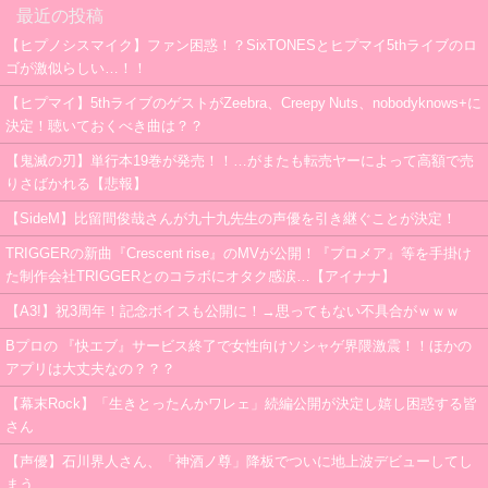
最近の投稿
【ヒプノシスマイク】ファン困惑！？SixTONESとヒプマイ5thライブのロ
ゴが激似らしい…！！
【ヒプマイ】5thライブのゲストがZeebra、Creepy Nuts、nobodyknows+に
決定！聴いておくべき曲は？？
【鬼滅の刃】単行本19巻が発売！！…がまたも転売ヤーによって高額で売
りさばかれる【悲報】
【SideM】比留間俊哉さんが九十九先生の声優を引き継ぐことが決定！
TRIGGERの新曲『Crescent rise』のMVが公開！『プロメア』等を手掛け
た制作会社TRIGGERとのコラボにオタク感涙…【アイナナ】
【A3!】祝3周年！記念ボイスも公開に！→思ってもない不具合がｗｗｗ
Bプロの 『快エブ』サービス終了で女性向けソシャゲ界隈激震！！ほかの
アプリは大丈夫なの？？？
【幕末Rock】「生きとったんかワレェ」続編公開が決定し嬉し困惑する皆
さん
【声優】石川界人さん、「神酒ノ尊」降板でついに地上波デビューしてし
まう…