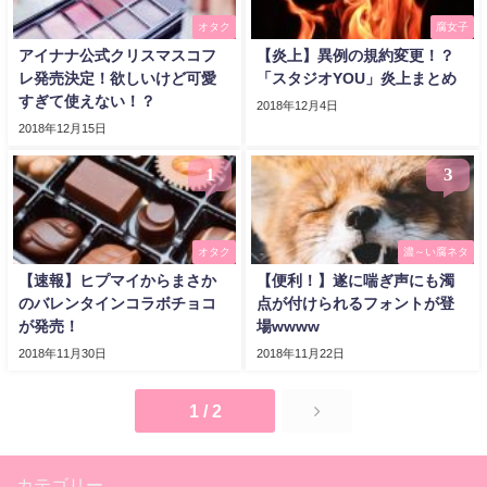
オタク
腐女子
アイナナ公式クリスマスコフ
【炎上】異例の規約変更！？
レ発売決定！欲しいけど可愛
「スタジオYOU」炎上まとめ
すぎて使えない！？
2018年12月4日
2018年12月15日
1
3
オタク
濃～い腐ネタ
【速報】ヒプマイからまさか
【便利！】遂に喘ぎ声にも濁
のバレンタインコラボチョコ
点が付けられるフォントが登
が発売！
場wwww
2018年11月30日
2018年11月22日
1 / 2
カテゴリー