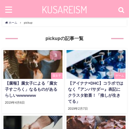
ホーム
pickup
pickupの記事一覧
3
腐女子
ゲーム
【腐報】腐女子による「腐女
【アイナナ×DHC】コラボでは
子すごろく」なるものがある
なく『アンバサダー』表記に
らしいwwwwww
クラスタ歓喜！「推しが生き
てる」
2019年4月6日
2019年2月7日