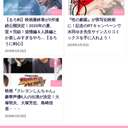
オタク
オタク
【るろ剣】映画最終章が2作連
『性の劇薬』が実写化映画
続公開決定！2020年の夏、
に！記念のRTキャンペーンで
堂々完結！追憶編＆人誅編と
水田ゆき先生サイン入りコミ
か楽しみすぎるやろ…【るろ
ックスを手に入れよう！
うに剣心】
2019年4月15日
2019年4月16日
4
アニメ
映画『クレヨンしんちゃん』
豪華声優6人の出演が決定！大
塚明夫、大塚芳忠、島崎信
長・・・
2019年3月26日