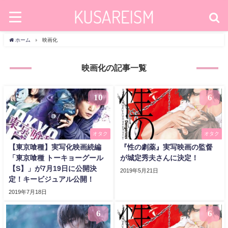
ホーム
映画化
映画化の記事一覧
10
6
オタク
オタク
【東京喰種】実写化映画続編
『性の劇薬』実写映画の監督
「東京喰種 トーキョーグール
が城定秀夫さんに決定！
【S】」が7月19日に公開決
2019年5月21日
定！キービジュアル公開！
2019年7月18日
6
6