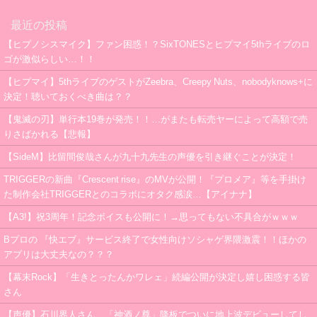
最近の投稿
【ヒプノシスマイク】ファン困惑！？SixTONESとヒプマイ5thライブのロ
ゴが激似らしい…！！
【ヒプマイ】5thライブのゲストがZeebra、Creepy Nuts、nobodyknows+に
決定！聴いておくべき曲は？？
【鬼滅の刃】単行本19巻が発売！！…がまたも転売ヤーによって高額で売
りさばかれる【悲報】
【SideM】比留間俊哉さんが九十九先生の声優を引き継ぐことが決定！
TRIGGERの新曲『Crescent rise』のMVが公開！『プロメア』等を手掛け
た制作会社TRIGGERとのコラボにオタク感涙…【アイナナ】
【A3!】祝3周年！記念ボイスも公開に！→思ってもない不具合がｗｗｗ
Bプロの 『快エブ』サービス終了で女性向けソシャゲ界隈激震！！ほかの
アプリは大丈夫なの？？？
【幕末Rock】「生きとったんかワレェ」続編公開が決定し嬉し困惑する皆
さん
【声優】石川界人さん、「神酒ノ尊」降板でついに地上波デビューしてし