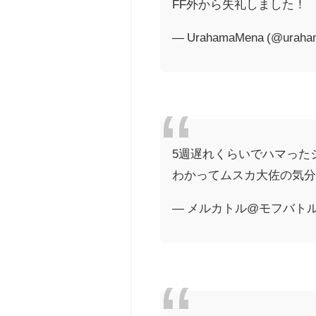
FF外から失礼しました！
— UrahamaMena (@uraha
5週遅れくらいでハマった
わかってムスカ大佐の気
— メルカトル@モフバトル (