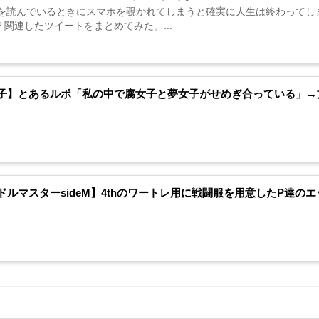
説を読んでいるときにスマホを覗かれてしまうと確実に人生は終わってし
？関連したツイートをまとめてみた。...
子】とあるルポ「私の中で腐女子と夢女子がせめぎ合っている」→文
ドルマスターsideM】4thのワートレ用に戦闘服を用意したP達の