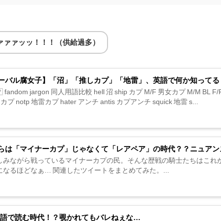
ァァァッッ！！！（供給過多）
ーバル腐女子】「沼」「推しカプ」「地雷」、英語で何か知ってる
🇵 fandom jargon 同人用語比較 hell 沼 ship カプ M/F 男女カプ M/M BL 
カプ notp 地雷カプ hater アンチ antis カプアンチ squick 地雷 s...
らは「マイナーカプ」じゃなくて「レアペア」の時代？？ニュアン
しみながら戦っているマイナーカプの民。そんな歴戦の騎士たちはこれ
になるほどなぁ… 関連したツイートをまとめてみた。...
英語で読む時代！？覗かれてもバレねぇな…