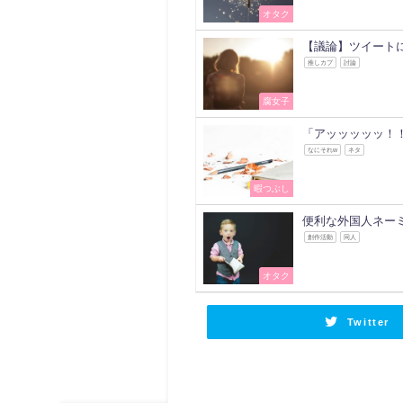
オタク
【議論】ツイート
推しカプ
討論
腐女子
「アッッッッッ！
なにそれw
ネタ
暇つぶし
便利な外国人ネー
創作活動
同人
オタク
Twitter