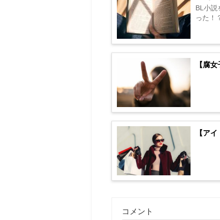
BL小
った！
【腐女
【アイ
コメント