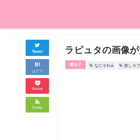
ラピュタの画像が
Tweet
B!
腐女子
なにそれw
推しカ
はてブ
Pocket
Feedly