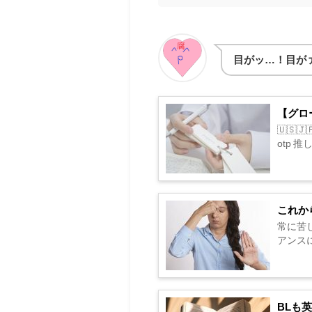
目がッ…！目が
【グロ
🇺🇸🇯
otp 推し
これか
常に苦
アンス
BLも