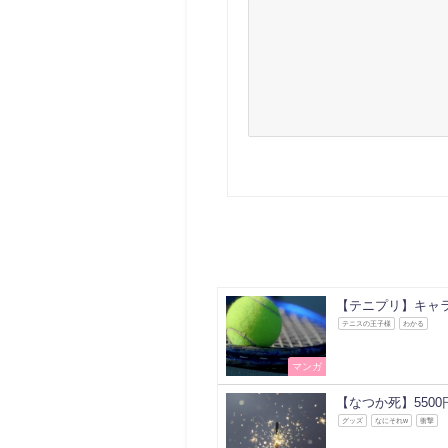
【テニプリ】キャラ
テニスの王子様
わかる
マンガ
【なつか死】550
グッズ
なにそれw
衝撃