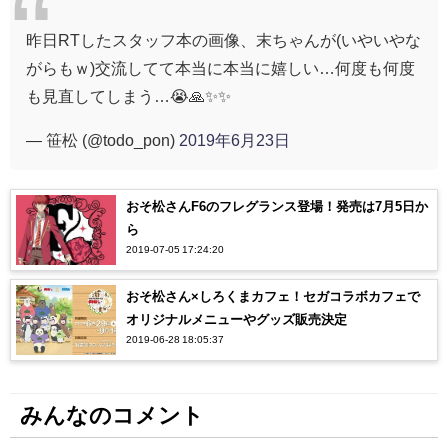
昨日RTしたスタッフ本の画像、末ちゃんが(いやいやな
がらもｗ)交流してて本当に本当に嬉しい…何度も何度
も見直してしまう…😭🙏✨✨
— 笹松 (@todo_pon)
2019年6月23日
おそ松さんF6のフレグランス登場！発売は7月5日か
ら
2019-07-05 17:24:20
おそ松さん×しろくまカフェ！セガコラボカフェで
オリジナルメニューやグッズ販売決定
2019-06-28 18:05:37
みんなのコメント