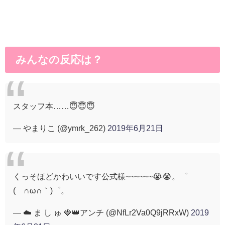
みんなの反応は？
スタッフ本……😇😇😇
— やまりこ (@ymrk_262)
2019年6月21日
くっそほどかわいいです公式様~~~~~~😭😭。゜
(´∩ω∩｀)゜。
— ☁️ ま し ゅ 🍓👑アンチ (@NfLr2Va0Q9jRRxW)
2019