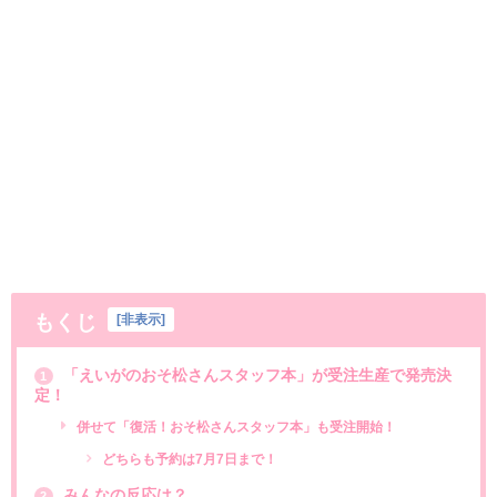
もくじ
[
非表示
]
「えいがのおそ松さんスタッフ本」が受注生産で発売決
1
定！
併せて「復活！おそ松さんスタッフ本」も受注開始！
どちらも予約は7月7日まで！
みんなの反応は？
2