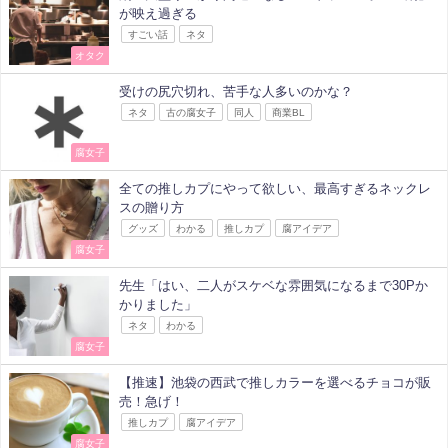
が映え過ぎる
すごい話
ネタ
オタク
受けの尻穴切れ、苦手な人多いのかな？
ネタ
古の腐女子
同人
商業BL
腐女子
全ての推しカプにやって欲しい、最高すぎるネックレ
スの贈り方
グッズ
わかる
推しカプ
腐アイデア
腐女子
先生「はい、二人がスケベな雰囲気になるまで30Pか
かりました」
ネタ
わかる
腐女子
【推速】池袋の西武で推しカラーを選べるチョコが販
売！急げ！
推しカプ
腐アイデア
腐女子