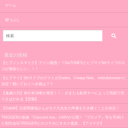
ゲーム
暇つぶし
最近の投稿
【ヒプノシスマイク】ファン困惑！？SixTONESとヒプマイ5thライブのロ
ゴが激似らしい…！！
【ヒプマイ】5thライブのゲストがZeebra、Creepy Nuts、nobodyknows+に
決定！聴いておくべき曲は？？
【鬼滅の刃】単行本19巻が発売！！…がまたも転売ヤーによって高額で売
りさばかれる【悲報】
【SideM】比留間俊哉さんが九十九先生の声優を引き継ぐことが決定！
TRIGGERの新曲『Crescent rise』のMVが公開！『プロメア』等を手掛け
た制作会社TRIGGERとのコラボにオタク感涙…【アイナナ】