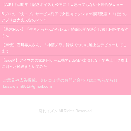
【A3!】祝3周年！記念ボイスも公開に！→思ってもない不具合がｗｗｗ
Bプロの 『快エブ』サービス終了で女性向けソシャゲ界隈激震！！ほかの
アプリは大丈夫なの？？？
【幕末Rock】「生きとったんかワレェ」続編公開が決定し嬉し困惑する皆
さん
【声優】石川界人さん、「神酒ノ尊」降板でついに地上波デビューしてし
まう…
【sideM】アイマスの家庭用ゲーム機でsideMが出演しなくて炎上！？炎上
に到った経緯まとめてみた
ご意見や広告掲載、タレコミ等のお問い合わせはこちらから↓↓
kusareism801@gmail.com
腐れイズム All Rights Reserved.