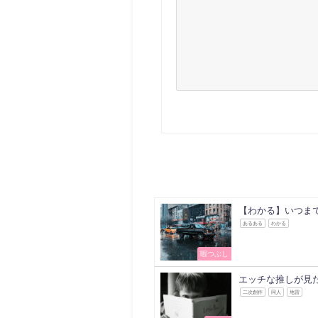
【わかる】いつま
あるある
わかる
暇つぶし
エッチな推しが見
二次創作
同人
地雷