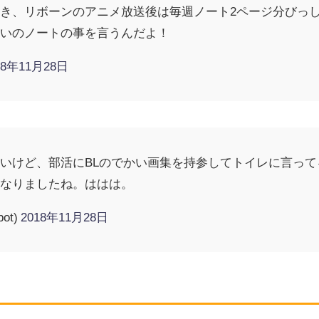
き、リボーンのアニメ放送後は毎週ノート2ページ分びっ
らいのノートの事を言うんだよ！
18年11月28日
いけど、部活にBLのでかい画集を持参してトイレに言って
くなりましたね。ははは。
ot)
2018年11月28日