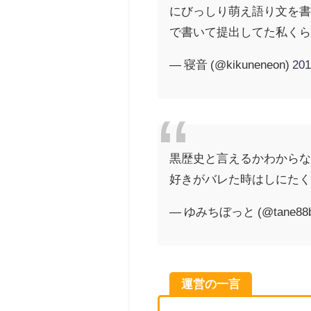
にびっしり萌え語り文を書
で書いて提出してた私く
— 寝音 (@kikuneneon)
20
黒歴史と言えるかわからな
好きがバレた時はしにた
— ゆみちぼっと (@tane88b
運営の一言