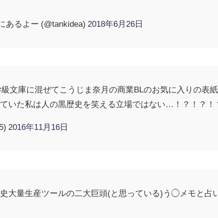
あるよー (@tankidea)
2018年6月26日
学級文庫に混ぜてこうじま奈月の商業BLのお気に入りの表
っていた私は人の黒歴史を笑える立場ではない…！？！？！
5)
2016年11月16日
史大量生産ツールの二大巨頭(と思っている)う◯メモと占