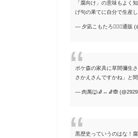
「腐向け」の意味もよく知
げ句の果てに自分で生産
— 夕凪こもたろ👩‍❤️‍👩通販 (
ポケ森の家具に草間彌生
さかえさんですかね」と間
— 肉萬🐺🧦↔︎🧦🙈 (@2929
黒歴史っていうのはな！腐