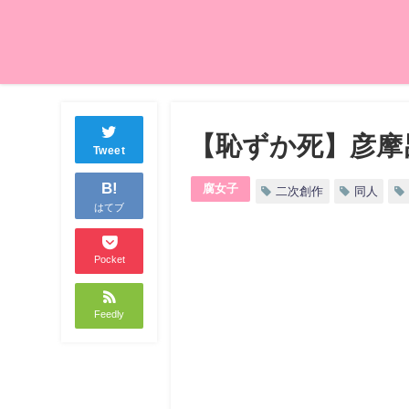
【恥ずか死】彦摩
Tweet
B!
腐女子
二次創作
同人
はてブ
Pocket
Feedly