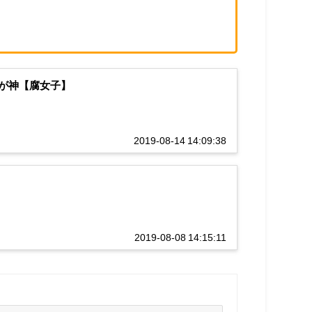
が神【腐女子】
2019-08-14 14:09:38
2019-08-08 14:15:11